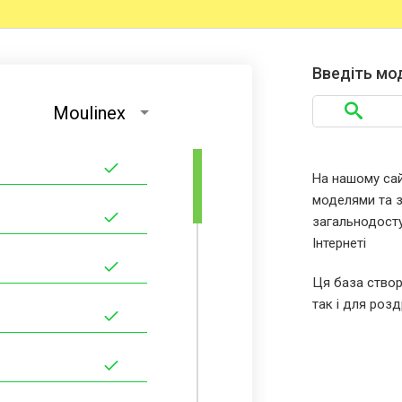
Введіть мо
Moulinex
На нашому сайт
моделями та за
загальнодосту
Інтернеті
Ця база створ
так і для розд