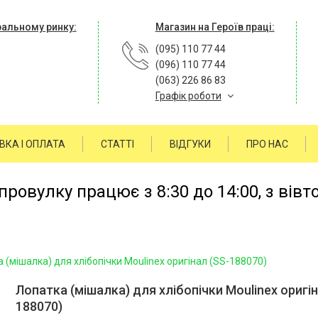
ральному ринку:
Магазин на Героїв праці:
(095) 110 77 44
(096) 110 77 44
(063) 226 86 83
Графік роботи
ВКА І ОПЛАТА
СТАТТІ
ВІДГУКИ
ПРО НАС
ровулку працює з 8:30 до 14:00, з вівт
 (мішалка) для хлібопічки Moulinex оригінал (SS-188070)
Лопатка (мішалка) для хлібопічки Moulinex оригін
188070)