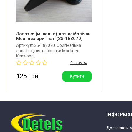
Moulinex OW110E31/BA
Moulinex OW110E31/BAA
Moulinex OW110E31/BAB
Лопатка (мішалка) для хлібопічки
Moulinex оригінал (SS-188070)
Артикул: SS-188070. Оригінальна
Moulinex PF 1101
лопатка для хлібопічки Moulinex,
Kenwood.
0 отзыва
Moulinex PF110150/BA
125 грн
Купити
Moulinex PF110151/BA
Moulinex PF 110E
ІНФОРМА
Moulinex PF110EAU/BA
Доставка и 
Moulinex PF 111E