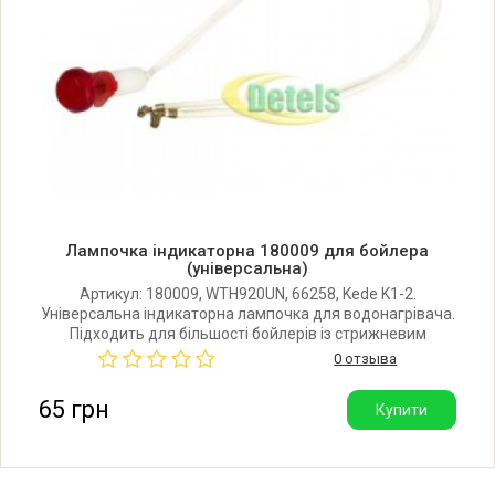
Лампочка індикаторна 180009 для бойлера
(універсальна)
Артикул: 180009, WTH920UN, 66258, Kede K1-2.
Універсальна індикаторна лампочка для водонагрівача.
Підходить для більшості бойлерів із стрижневим
термостатом. Довжина дротів: 250 мм. Діаметр
0 отзыва
посадкового капелюшка: 13 мм. З клемами у комплекті.
Виробник: Китай.
65 грн
Купити