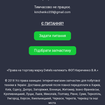
Тимчасово не працює.
AEG Electrolux F35410IM 911629233 00
kirichenko359@gmail.com
AEG Electrolux F35410IM 911629233 01
Є ПИТАННЯ?
AEG Electrolux F35410VI 911639217 01
Задати питання
AEG Electrolux F35410VI 911639217 02
Підібрати запчастину
AEG Electrolux F3IN1U 911236343 00
«Права на торгову марку Detels належать ФОП Кириченко В.А.»
AEG Electrolux F40010IM 911925646 00
© 2018 Усі права захищені. Інтернет-магазин запчастин для побутової
AEG Electrolux F40010IM 911925646 01
техніки в Україні. Доставка деталей після повної передоплати в Харків,
Київ, Одесу, Дніпро, Запоріжжя, Вінницю, Житомир, Івано Франківськ,
Кропивницький, Луцьк, Львів, Миколаїв, Полтаву, Рівне, Суми, Тернопіль,
AEG Electrolux F40010IM 911925646 02
Ужгород, Херсон, Хмельницький, Черкаси, Чернігів, Чернівці та інші
міста.