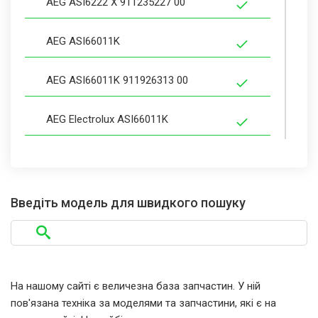
AEG ASI6222 X 911235227 00
AEG ASI66011K
AEG ASI66011K 911926313 00
AEG Electrolux ASI66011K
AEG Electrolux ASI66011K 911926313
00
Введіть модель для швидкого пошуку
AEG Electrolux F.PROTECT-N
AEG Electrolux F35010IB
На нашому сайті є величезна база запчастин. У ній
AEG Electrolux F35010IB 911929611 01
пов'язана техніка за моделями та запчастини, які є на