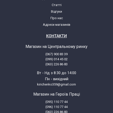
Статті
AEG Electrolux F35090I-M 911929605 01
Відгуки
Про нас
AEG Electrolux F35090IM 911929608 00
Адреси магазинів
КОНТАКТИ
AEG Electrolux F35090IM 911929608 01
Магазин на Центральному ринку
AEG Electrolux F35090IW 911929603 00
(067) 900 83 39
(099) 014 45 02
(063) 226 86 83
AEG Electrolux F35090IW 911929603 01
Вт - Нд з 8:30 до 14:00
Пн - вихідний
AEG Electrolux F35090IW 911929603 02
kirichenko359@gmail.com
AEG Electrolux F35090VI 911939601 00
Магазин на Героїв Праці
(095) 110 77 44
(096) 110 77 44
AEG Electrolux F35090VI 911939601 01
(063) 226 86 83