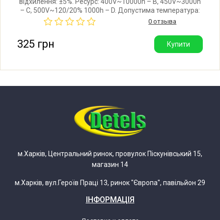
відхилення: ±5%. Ресурс: 400V~10000h – B, 450V~3000h
– C, 500V~120/20% 1000h – D. Допустима температура:
-25°C/+85°C/21. Клас захисту: P0 (без захисту). Стандарт:
0 отзыва
EN60252. Виробник: Китай. Гарна якість.
325 грн
Купити
м.Харків, Центральний ринок, провулок Піскунівський 15,
магазин 14
м.Харків, вул.Героїв Праці 13, ринок "Європа", павільйон 29
ІНФОРМАЦІЯ