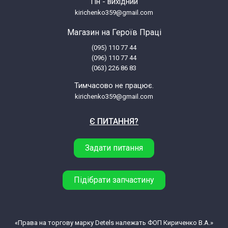
Пн - вихідний
kirichenko359@gmail.com
Магазин на Героїв Праці
(095) 110 77 44
(096) 110 77 44
(063) 226 86 83
Тимчасово не працює.
kirichenko359@gmail.com
Є ПИТАННЯ?
Задати питання
Підібрати запчастину
«Права на торгову марку Detels належать ФОП Кириченко В.А.»