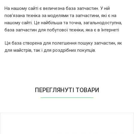
Атлант 45У121 (45Y121)
На нашому сайті є величезна база запчастин. У ній
пов'язана техніка за моделями та запчастини, які є на
Атлант 45У122 (45Y122)
нашому сайті. Це найбільша та точна, загальнодоступна,
база запчастин для побутової техніки, яка є в Інтернеті
Атлант 45У124 (45Y124)
Ця база створена для полегшення пошуку запчастин, як
для майстрів, так і для роздрібних покупців.
Атлант 45У142 (45Y142)
Атлант 45У144 (45Y144)
Атлант 45У144-А (45Y144-A)
ПЕРЕГЛЯНУТІ ТОВАРИ
Атлант 45У146 (45Y146)
Атлант 45У146-А (45Y146-A)