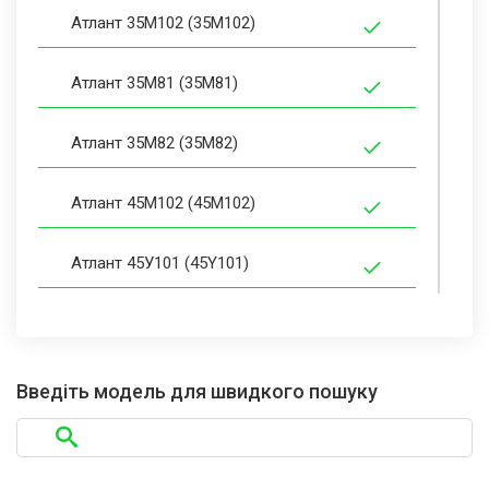
Атлант 35М102 (35M102)
Атлант 35М81 (35M81)
Атлант 35М82 (35M82)
Атлант 45М102 (45M102)
Атлант 45У101 (45Y101)
Атлант 45У102 (45Y102)
Атлант 45У104 (45Y104)
Введіть модель для швидкого пошуку
Атлант 45У107 (45Y107)