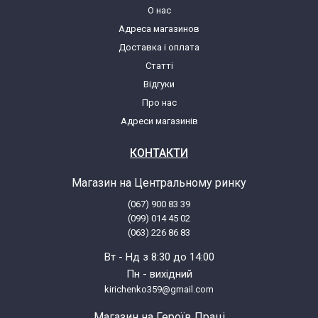
О нас
Адреса магазинов
Атлант 50С124-А (50C124-A)
Доставка і оплата
Статті
Атлант 50С126 (50C126)
Відгуки
Про нас
Атлант 50С126-А (50C126-A)
Адреси магазинів
Атлант 50С129 (50C129)
КОНТАКТИ
Магазин на Центральному ринку
Атлант 50С129-А (50C129-A)
(067) 900 83 39
(099) 014 45 02
Атлант 50С142 (50C142)
(063) 226 86 83
Вт - Нд з 8:30 до 14:00
Атлант 50С144 (50C144)
Пн - вихідний
kirichenko359@gmail.com
Атлант 50С144-А (50C144-A)
Магазин на Героїв Праці