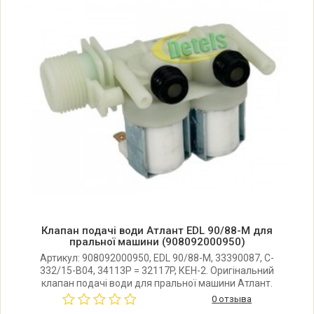
Атлант 45У81 (45Y81)
Атлант 45У82 (45Y82)
Атлант 45У84 (45Y84)
Атлант 45У87 (45Y87)
Атлант 45У106 (45Y106)
Атлант 45У122 (45Y122)
Клапан подачі води Атлант EDL 90/88-M для
Атлант 45У126 (45Y126)
пральної машини (908092000950)
Артикул: 908092000950, EDL 90/88-M, 33390087, C-
332/15-B04, 34113P = 32117P, КЕН-2. Оригінальний
Атлант 45У129 (45Y129)
клапан подачі води для пральної машини Атлант.
Виробник: Італія.
0 отзыва
Атлант 50У81 (50Y81)