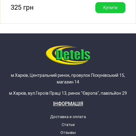
325 грн
Купити
Атлант 50У101 (50Y101)
Атлант 50С101 (50C101)
Атлант 50С102 (50C102)
Атлант 50С104 (50C104)
м.Харків, Центральний ринок, провулок Піскунівський 15,
магазин 14
Атлант 50С107 (50C107)
м.Харків, вул.Героїв Праці 13, ринок "Європа", павільйон 29
Атлант 50С121 (50C121)
ІНФОРМАЦІЯ
Атлант 50С122 (50C122)
Доставка и оплата
Статьи
Атлант 50С124 (50C124)
Отзывы