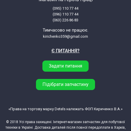
(095) 110 77 44
Атлант 50С146-А (50C146-A)
(096) 110 77 44
(063) 226 86 83
Атлант 50С149-А (50C149-A)
Тимчасово не працює.
kirichenko359@gmail.com
Атлант 50С81 (50C81)
Є ПИТАННЯ?
Атлант 50С82 (50C82)
Задати питання
Атлант 50С84 (50C84)
Підібрати запчастину
Атлант 50С87 (50C87)
Атлант 50У102 (50Y102)
«Права на торгову марку Detels належать ФОП Кириченко В.А.»
© 2018 Усі права захищені. Інтернет-магазин запчастин для побутової
Атлант 50У106 (50Y106)
техніки в Україні. Доставка деталей після повної передоплати в Харків,