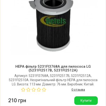
LG V-C7141NTR
LG V-C7141NTR.*
LG V-C7141NTR.ABNQBWT
LG V-C7142NT
LG V-C7142NT.AYRQBWT
HEPA фільтр 5231FI3768A для пилососа LG
LG V-C7143HTR
(5231FI2517B, 5231FI2512A)
Артикул: 5231FI3768A, 5231FI2517B, 5231FI2512A,
5231FI2510A. Неоригінальний фільтр HEPA для пилососа
LG V-C7143HTR.*
LG. Висота: 113 мм. Діаметр: 76 мм. Виробник: Китай.
0 отзыва
LG V-C7143HTR.AGAQBWT
210 грн
Купити