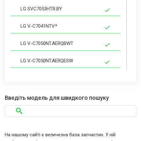
LG SVC7053HTR.BY
LG V-C7041NTV.*
LG V-C7050NT.AERQBWT
LG V-C7050NT.AERQESW
LG V-C7050NTR.*
LG V-C7051NTV.*
Введіть модель для швидкого пошуку
LG V-C7051NTV.AOBQBWT
LG V-C7053HTR.*
На нашому сайті є величезна база запчастин. У ній