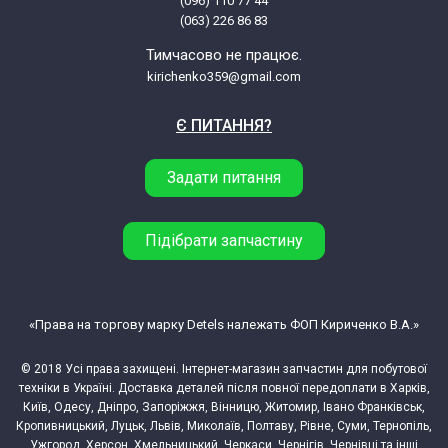
(096) 110 77 44
(063) 226 86 83
LG VTC7059HTG.ATVQBWT
Тимчасово не працює.
kirichenko359@gmail.com
LG VTC7064HEU.ASKQBWT
Є ПИТАННЯ?
Задати питання
Підібрати запчастину
«Права на торгову марку Detels належать ФОП Кириченко В.А.»
© 2018 Усі права захищені. Інтернет-магазин запчастин для побутової
техніки в Україні. Доставка деталей після повної передоплати в Харків,
Київ, Одесу, Дніпро, Запоріжжя, Вінницю, Житомир, Івано Франківськ,
Кропивницький, Луцьк, Львів, Миколаїв, Полтаву, Рівне, Суми, Тернопіль,
Ужгород, Херсон, Хмельницький, Черкаси, Чернігів, Чернівці та інші