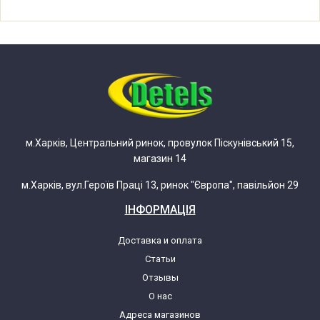
LG V-C7143HTR.ATRQBWT
LG V-C7143HTR.RIGA
LG V-C7145HT
LG V-C7155HEU
м.Харків, Центральний ринок, провулок Піскунівський 15,
магазин 14
LG V-C7155HEU.ACHQBWT
м.Харків, вул.Героїв Праці 13, ринок "Європа", павільйон 29
LG V-C7155HEU.RIGA
ІНФОРМАЦІЯ
LG V-C7A51HTU
Доставка и оплата
Статьи
LG V-C7A51HTU.*
Отзывы
О нас
Адреса магазинов
LG V-C7A52HTV