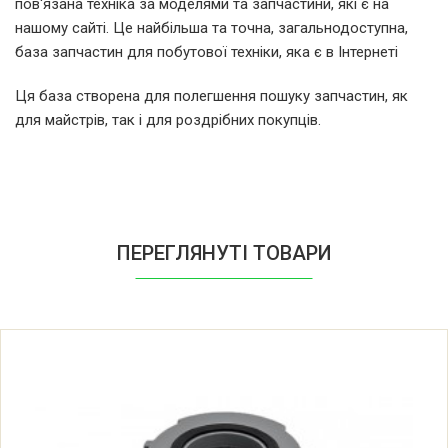
пов'язана техніка за моделями та запчастини, які є на
LG V-C7055HT.AOBQBWT
нашому сайті. Це найбільша та точна, загальнодоступна,
база запчастин для побутової техніки, яка є в Інтернеті
LG V-C7059HTG.*
Ця база створена для полегшення пошуку запчастин, як
для майстрів, так і для роздрібних покупців.
LG V-C7064HEU.*
LG V-C7066HEU.*
LG V-C7066HEU.ATVQBWT
ПЕРЕГЛЯНУТІ ТОВАРИ
LG V-C7071CEU.*
LG V-C7071CEU.ACHQBWT
LG V-C7141NT