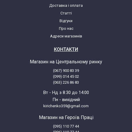
Доставка і оплата
Статті
LG V-C7A52HTV.*
Відгуки
Про нас
LG VKC7041NTV.TMRQBWT
Адреси магазинів
LG VKC7052NTR.TGAQBWT
КОНТАКТИ
Магазин на Центральному ринку
LG VKC7053HTR.TBNQBWT
(067) 900 83 39
(099) 014 45 02
LG VKC7064HEU.TELQBWT
(063) 226 86 83
Вт - Нд з 8:30 до 14:00
LG VSC7064HEU.*
Пн - вихідний
kirichenko359@gmail.com
LG VTC7041NTV.AMRQBWT
Магазин на Героїв Праці
(095) 110 77 44
LG VTC7053HTR.ATVQBWT