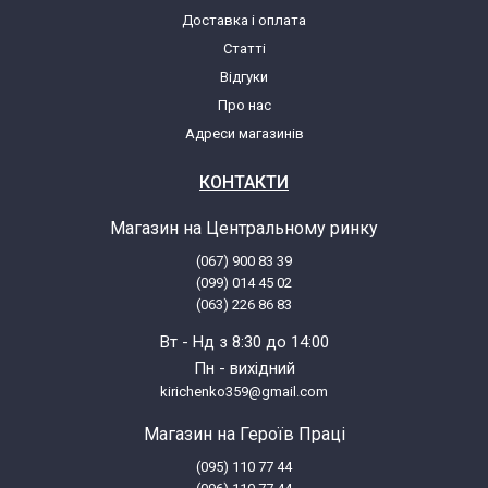
Доставка і оплата
Статті
Samsung SC6650
Відгуки
Про нас
Samsung SC6651
Адреси магазинів
Samsung SC6652
КОНТАКТИ
Магазин на Центральному ринку
Samsung SC6657
(067) 900 83 39
(099) 014 45 02
Samsung SC6658
(063) 226 86 83
Вт - Нд з 8:30 до 14:00
Samsung SC6680
Пн - вихідний
kirichenko359@gmail.com
Samsung SC6750
Магазин на Героїв Праці
(095) 110 77 44
Samsung SC6752