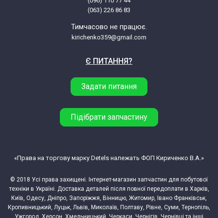
(096) 110 77 44
(063) 226 86 83
Samsung SC6760
Тимчасово не працює.
kirichenko359@gmail.com
Samsung SC6762
Є ПИТАННЯ?
Samsung SC6780
Задати питання
Samsung SC6782
Підібрати запчастину
Samsung SC6787
Samsung SC6790
«Права на торгову марку Detels належать ФОП Кириченко В.А.»
© 2018 Усі права захищені. Інтернет-магазин запчастин для побутової
Samsung SC6860
техніки в Україні. Доставка деталей після повної передоплати в Харків,
Київ, Одесу, Дніпро, Запоріжжя, Вінницю, Житомир, Івано Франківськ,
Samsung SC6862
Кропивницький, Луцьк, Львів, Миколаїв, Полтаву, Рівне, Суми, Тернопіль,
Ужгород, Херсон, Хмельницький, Черкаси, Чернігів, Чернівці та інші