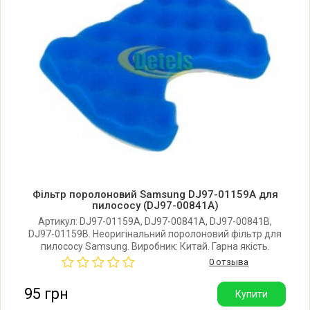
Samsung SC6550
Samsung SC6560
Samsung SC6561
Samsung SC6562
Samsung SC6570
Фільтр поролоновий Samsung DJ97-01159A для
Samsung SC6571
пилососу (DJ97-00841A)
Артикул: DJ97-01159A, DJ97-00841A, DJ97-00841B,
DJ97-01159B. Неоригінальний поролоновий фільтр для
Samsung SC6572
пилососу Samsung. Виробник: Китай. Гарна якість.
0 отзыва
Samsung SC6573
95 грн
Купити