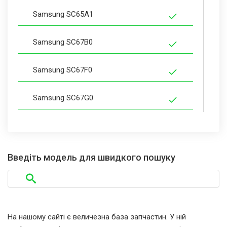
Samsung SC65A1
Samsung SC67B0
Samsung SC67F0
Samsung SC67G0
Samsung SC67G7
Samsung SC67J0
Введіть модель для швидкого пошуку
Samsung SC6520
Samsung SC6522
На нашому сайті є величезна база запчастин. У ній