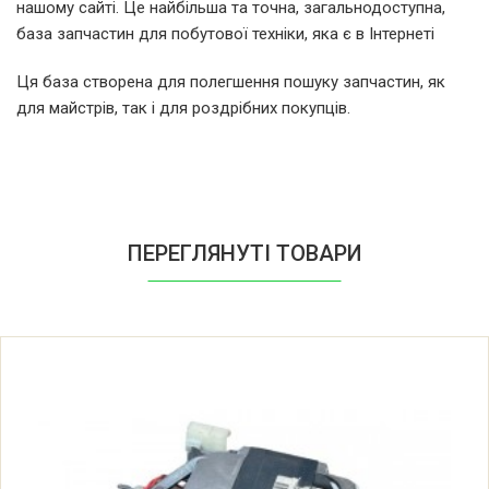
нашому сайті. Це найбільша та точна, загальнодоступна,
база запчастин для побутової техніки, яка є в Інтернеті
WFE1435E WFE1435E LLPOSE/LT FR
ESS.VAR --
Ця база створена для полегшення пошуку запчастин, як
для майстрів, так і для роздрібних покупців.
WFE1461K WFE1461K LLPOSE/LT FR
ESS.VAR --
WFE1462K WFE1462K LLPOSE/LT FR
ESS.VAR --
ПЕРЕГЛЯНУТІ ТОВАРИ
WFE1476E WFE1476E LLPOSE/LT FR
ESS.VAR --
BLUESKY BLF1460
SCHONTECH WA1447S