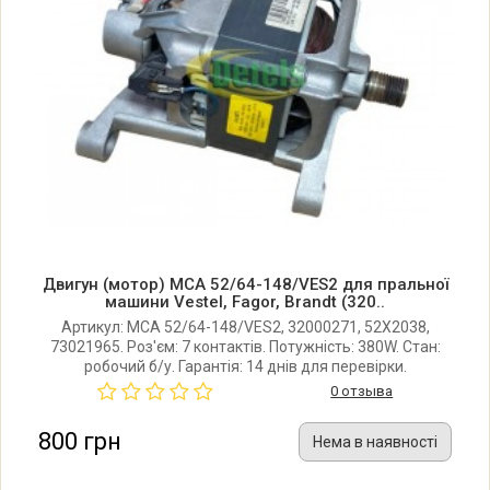
FAR LF1400
Двигун (мотор) MCA 52/64-148/VES2 для пральної
машини Vestel, Fagor, Brandt (320..
Артикул: MCA 52/64-148/VES2, 32000271, 52X2038,
73021965. Роз'єм: 7 контактів. Потужність: 380W. Стан:
робочий б/у. Гарантія: 14 днів для перевірки.
0 отзыва
800 грн
Нема в наявності