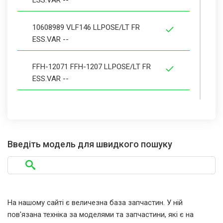
10608989 VLF146 LLPOSE/LT FR
ESS.VAR --
FFH-12071 FFH-1207 LLPOSE/LT FR
ESS.VAR --
FFH-13061 FFH-1306 LLPOSE/LT FR
ESS.VAR
Введіть модель для швидкого пошуку
FFH-14051 FFH-1405 LLPOSE/LT FR
ESS.VAR
VLF13 VLF13 LLPOSE/LT FR ESS.VAR --
На нашому сайті є величезна база запчастин. У ній
VLF14 VLF14 LLPOSE/LT FR ESS.VAR --
пов'язана техніка за моделями та запчастини, які є на