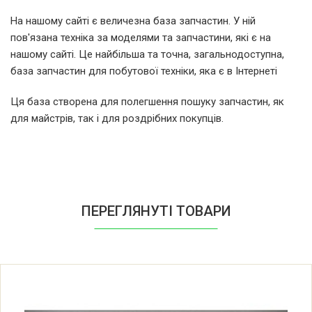
Ariston ABS VLS PLUS PW 80
На нашому сайті є величезна база запчастин. У ній
пов'язана техніка за моделями та запчастини, які є на
Ariston ABS VLS PLUS PW 50
нашому сайті. Це найбільша та точна, загальнодоступна,
база запчастин для побутової техніки, яка є в Інтернеті
Ariston ABS VLS PLUS PW 30
Ця база створена для полегшення пошуку запчастин, як
для майстрів, так і для роздрібних покупців.
Ariston ABS VLS PW 30
Ariston ABS VLS PW 50
Ariston ABS VLS PW 80
ПЕРЕГЛЯНУТІ ТОВАРИ
Ariston ABS VLS PW 100
Ariston ABS VLS PREMIUM PW 100