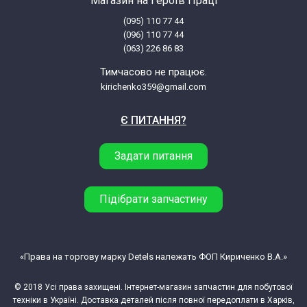
Магазин на Героїв Праці
(095) 110 77 44
ABS VLS INOX QH 80 D
(096) 110 77 44
(063) 226 86 83
ABS VLS INOX QH 100 D
Тимчасово не працює.
kirichenko359@gmail.com
Ariston ABS VLS INOX PW 100 3605499
Є ПИТАННЯ?
Ariston ABS VLS INOX PW 30 3605496
Задати питання
Ariston ABS VLS INOX PW 50 3605497
Підібрати запчастину
Ariston ABS VLS INOX PW 80 3605498
Ariston ABS VLS INOX QH 100 3626035
«Права на торгову марку Detels належать ФОП Кириченко В.А.»
© 2018 Усі права захищені. Інтернет-магазин запчастин для побутової
Ariston ABS VLS INOX QH 30 3626032
техніки в Україні. Доставка деталей після повної передоплати в Харків,