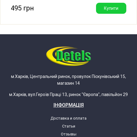
495 грн
Купити
Ariston ABS VLS INOX QH 80
ABS VLS INOX QH 100
ABS VLS PW 30 D
ABS VLS PW 50 D
м.Харків, Центральний ринок, провулок Піскунівський 15,
магазин 14
ABS VLS PW 80 D
м.Харків, вул.Героїв Праці 13, ринок "Європа", павільйон 29
ABS VLS PW 100 D
ІНФОРМАЦІЯ
ABS VLS QH 30 D
Доставка и оплата
Статьи
ABS VLS QH 50 D
Отзывы