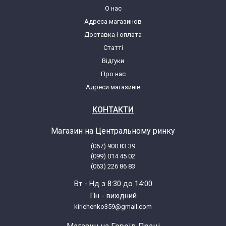
О нас
Адреса магазинов
ABS VLS QH 80 D
Доставка і оплата
Статті
ABS VLS QH 100 D
Відгуки
Про нас
ABS VLS INOX PW 30 D
Адреси магазинів
ABS VLS INOX PW 50 D
КОНТАКТИ
Магазин на Центральному ринку
ABS VLS INOX PW 80 D
(067) 900 83 39
(099) 014 45 02
ABS VLS INOX PW 100 D
(063) 226 86 83
Вт - Нд з 8:30 до 14:00
ABS VLS INOX QH 30 D
Пн - вихідний
kirichenko359@gmail.com
ABS VLS INOX QH 50 D