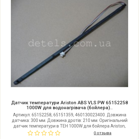
Ariston ABS VLS PREMIUM PW 80
Ariston ABS VLS PREMIUM PW 50
Ariston ABS VLS PREMIUM PW 30
Arison ABS VLS QH 50
Arison ABS VLS QH 80
Arison ABS VLS QH 100
Датчик температури Ariston ABS VLS PW 65152258
Arison ABS VLS QH 30
1000W для водонагрівача (бойлера)..
Артикул: 65152258, 65151359, 460130023400. Довжина
датчика: 300 мм. Довжина дротів: 210 мм. Оригінальний
Arison ABS VLS INOX QH 30
датчик температури в ТЕН 1000W для бойлера Ariston,
Simat, Regent, Superlux. Підходить для серій: AVS VLS PW,
0 отзыва
AVS VLS PREMIUM PW, AVS VLS INOX PW та багатьох і
Arison ABS VLS INOX QH 50