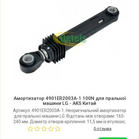
LG DD147MWN.ABWQENB
LG DD147MWWB.ABWQEBE
LG DD147MWWM.ABWQENE
LG DD147P3WM.ABWQENB
LG DD148MWB.AOWQEBE
Амортизатор 4901ER2003A-1 100N для пральної
LG DD148MWN.AOWQENE
машини LG - AKS Китай
Артикул: 4901ER2003A-1. Неоригінальний амортизатор
для пральної машини LG. Відстань між отворами: 165-
LG DD148P3WM.ABWQENB
240 мм. Діаметр отворів кріплення: 11,5 мм із втулкою;
13,5мм без втулки. Жорсткість: 100N. Виробник: AKS
0 отзыва
(Китай).
LG DWD-12120FD.*