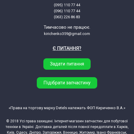
(095) 110 77 44
LG E1289ND5.ALSPRUS
(096) 110 77 44
(063) 226 86 83
LG E1296ND3.ABWPRUS
Тимчасово не працює.
kirichenko359@gmail.com
LG E4WV409N0W.ABWQWSW
Є ПИТАННЯ?
LG E4WV510S3W.ABWQPSW
Задати питання
LG E8069LD.ABWPRUS
Підібрати запчастину
LG E8069SD.ABWPRUS
LG F0J5NN3W.ABWPKIV
«Права на торгову марку Detels належать ФОП Кириченко В.А.»
© 2018 Усі права захищені. Інтернет-магазин запчастин для побутової
LG F0J5NN3W.ABWQWPL
техніки в Україні. Доставка деталей після повної передоплати в Харків,
Київ, Одесу, Дніпро, Запоріжжя, Вінницю, Житомир, Івано Франківськ,