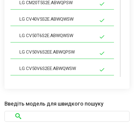
LG CM20T5S2E.ABWQPSW
LG CV40V5S2E.ABWQWSW
LG CV50T6S2E.ABWQWSW
LG CV50V6S2EE.ABWQPSW
LG CV50V6S2EE.ABWQWSW
LG CV70V6S1B.ASSQPSW
LG CV70V6S2BE.ASSQPSW
Введіть модель для швидкого пошуку
LG CV74J7S2QA.ABWQPSW