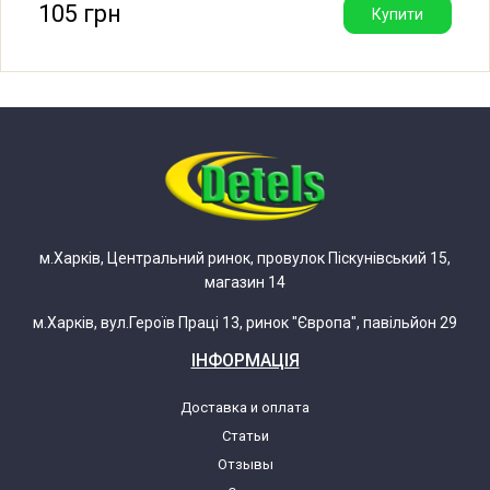
105 грн
Купити
LG DWD-14112FD.*
LG DWD-14120FD.*
LG DWD-1480FD.*
LG DWD-16112FD.*
м.Харків, Центральний ринок, провулок Піскунівський 15,
магазин 14
LG DWD-16120FD.*
м.Харків, вул.Героїв Праці 13, ринок "Європа", павільйон 29
LG DWD-16400FD.*
ІНФОРМАЦІЯ
LG DWD-16401FD.*
Доставка и оплата
Статьи
LG DWM-1000.*
Отзывы