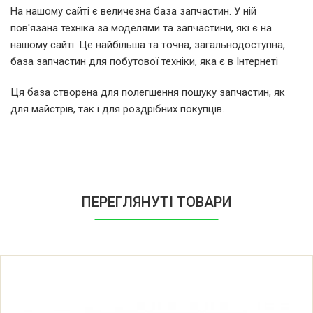
LG CV90J7S2BE.ABLQPSW
На нашому сайті є величезна база запчастин. У ній
пов'язана техніка за моделями та запчастини, які є на
LG CV90J7S2QE.ABWQPSW
нашому сайті. Це найбільша та точна, загальнодоступна,
база запчастин для побутової техніки, яка є в Інтернеті
LG CV90V6S2BA.ABLQPSW
Ця база створена для полегшення пошуку запчастин, як
для майстрів, так і для роздрібних покупців.
LG CV90V7S2QA.ABWQPSW
LG CV92T5S2SQE.ABWQPSW
LG DD127MDWB.AOWQEBE
ПЕРЕГЛЯНУТІ ТОВАРИ
LG DD147FDN.ABWQENB
LG DD147MDWB.AOWQEBE
LG DD147MWB.ABWQEBB