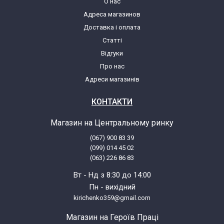
О нас
Адреса магазинов
LG DWM-1001.*
Доставка і оплата
Статті
LG E1039SD.ABWPRUS
Відгуки
Про нас
LG E1069LD.ABWPRUS
Адреси магазинів
LG E1091LD.ABWPRUS
КОНТАКТИ
Магазин на Центральному ринку
LG E1092ND.ABWPRUS
(067) 900 83 39
(099) 014 45 02
LG E1092ND5.ALSPRUS
(063) 226 86 83
Вт - Нд з 8:30 до 14:00
LG E10C9LD.ABWPKIV
Пн - вихідний
kirichenko359@gmail.com
LG E1289ND.ABWPRUS
Магазин на Героїв Праці