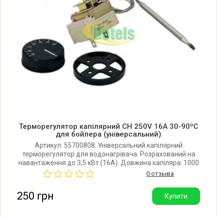
Терморегулятор капілярний CH 250V 16A 30-90ºC
для бойлера (універсальний)
Артикул: 55700808. Універсальний капілярний
терморегулятор для водонагрівача. Розрахований на
навантаження до 3,5 кВт (16A). Довжина капіляра: 1000
мм. Температурний діапазон: 30-90 ºC. Виробник: Китай.
0 отзыва
250 грн
Купити