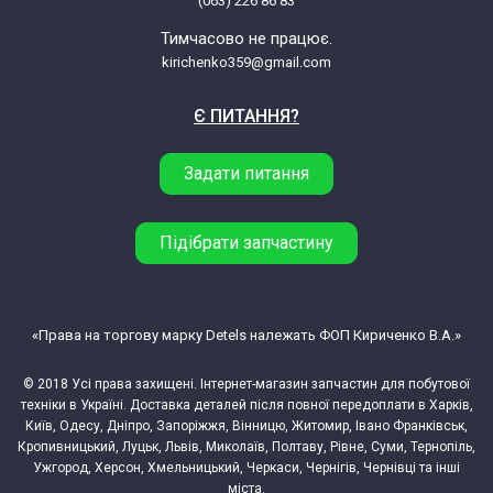
(063) 226 86 83
Тимчасово не працює.
kirichenko359@gmail.com
Є ПИТАННЯ?
Задати питання
Підібрати запчастину
«Права на торгову марку Detels належать ФОП Кириченко В.А.»
© 2018 Усі права захищені. Інтернет-магазин запчастин для побутової
техніки в Україні. Доставка деталей після повної передоплати в Харків,
Київ, Одесу, Дніпро, Запоріжжя, Вінницю, Житомир, Івано Франківськ,
Кропивницький, Луцьк, Львів, Миколаїв, Полтаву, Рівне, Суми, Тернопіль,
Ужгород, Херсон, Хмельницький, Черкаси, Чернігів, Чернівці та інші
міста.