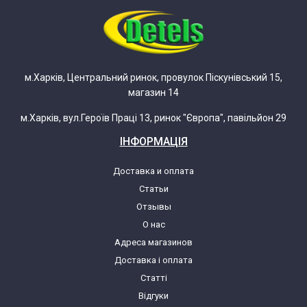
AEG LAV961 (605632024 00)
AEG LAV961 (605632034 00)
м.Харків, Центральний ринок, провулок Піскунівський 15,
магазин 14
AEG LAV961 W (605632035 00)
м.Харків, вул.Героїв Праці 13, ринок "Європа", павільйон 29
AEG LAV961 WS (605632025 00)
ІНФОРМАЦІЯ
AEG LAV971 (605631058 00)
Доставка и оплата
Статьи
AEG LAV971 (605632018 00)
Отзывы
О нас
Адреса магазинов
AEG LAV971 WS (605632019 00)
Доставка і оплата
Статті
AEG LAV971W (605631059 00)
Відгуки