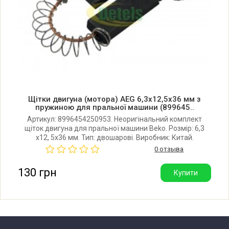
AEG LAV770 W (605630005 00)
AEG LAV9028 W (605632004 00)
AEG LAV9033 W (605632028 00)
Щітки двигуна (мотора) AEG 6,3x12,5x36 мм з
AEG LAV9033 W (605632032 00)
пружиною для пральної машини (899645..
Артикул: 8996454250953. Неоригінальний комплект
щіток двигуна для пральної машини Beko. Розмір: 6,3
AEG LAV9037 (605631066 00)
x12, 5x36 мм. Тип: двошарові. Виробник: Китай.
0 отзыва
AEG LAV9038 WS (605632023 00)
130 грн
Купити
AEG LAV9047 (605631052 00)
AEG LAV9048 W (605632002 00)