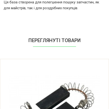
Ця база створена для полегшення пошуку запчастин, як
для майстрів, так і для роздрібних покупців.
AEG LAV680 (605631053 00)
AEG LAV680 W (605631054 00)
AEG LAV690 (605631091 00)
ПЕРЕГЛЯНУТІ ТОВАРИ
AEG LAV690 W (605631092 00)
AEG LAV693 W (605632017 00)
AEG LAV720 (605630006 00)
AEG LAV740 W (605630009 00)
AEG LAV750 W (605630013 00)