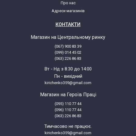
Про нас
AEG LAV976 W (605631093 00)
Адреси магазинів
AEG LAV976 W (605631094 00)
КОНТАКТИ
Магазин на Центральному ринку
AEG LAV981 (605631050 00)
(067) 900 83 39
(099) 014 45 02
AEG LAV981 W (605631051 00)
(063) 226 86 83
Вт - Нд з 8:30 до 14:00
AEG LAVBELLA 1000 (605631090 00)
Пн - вихідний
kirichenko359@gmail.com
AEG LAVBELLA 1000S (605632020 00)
Магазин на Героїв Праці
(095) 110 77 44
AEG LAVCARAT 1005 (605631060 00)
(096) 110 77 44
(063) 226 86 83
AEG LAVCARAT 1005W (605631061 00)
Тимчасово не працює.
kirichenko359@gmail.com