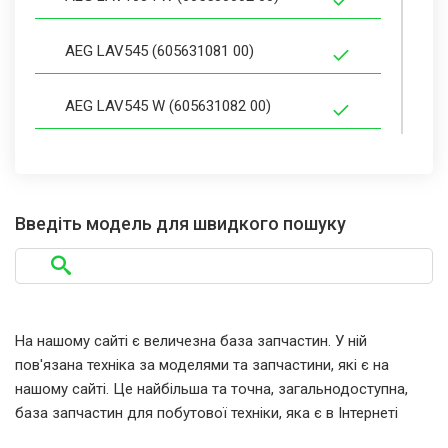
AEG LAV545 (605631081 00)
AEG LAV545 W (605631082 00)
AEG LAV550 (605632001 00)
AEG LAV650 (605631067 00)
Введіть модель для швидкого пошуку
AEG LAV650 (605632031 00)
AEG LAV655 (605631077 00)
На нашому сайті є величезна база запчастин. У ній
пов'язана техніка за моделями та запчастини, які є на
AEG LAV670 (605631055 00)
нашому сайті. Це найбільша та точна, загальнодоступна,
база запчастин для побутової техніки, яка є в Інтернеті
AEG LAV670 W (605631056 00)