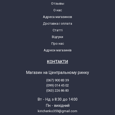
LG MS-2042G.CWHQEAK
Отзывы
О нас
Адреса магазинов
LG MS-2042G.TWHQKIV
Доставка і оплата
Статті
LG MS-2043AL.*
Відгуки
Про нас
LG MS-2044J.*
Адреси магазинів
LG MS2048G.CBSQCIS
КОНТАКТИ
Магазин на Центральному ринку
LG MS2048GG.CBSQCIS
(067) 900 83 39
(099) 014 45 02
LG MS2048S.CSLQCIS
(063) 226 86 83
Вт - Нд з 8:30 до 14:00
LG MS2048S.CWHQBWT
Пн - вихідний
kirichenko359@gmail.com