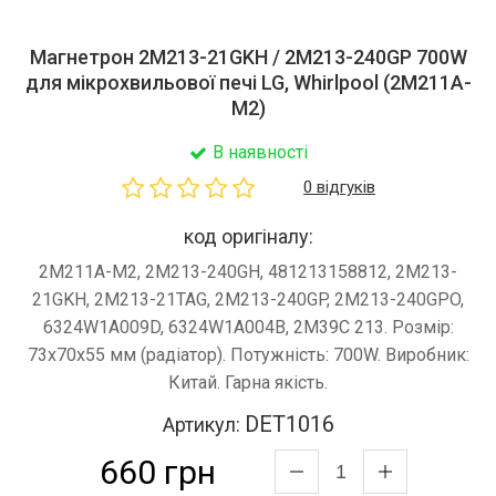
Магнетрон 2M213-21GKH / 2M213-240GP 700W
для мікрохвильової печі LG, Whirlpool (2M211A-
M2)
В наявності
0 відгуків
код оригіналу:
2M211A-M2, 2M213-240GH, 481213158812, 2M213-
21GKH, 2M213-21TAG, 2M213-240GP, 2M213-240GPO,
6324W1A009D, 6324W1A004B, 2M39C 213. Розмір:
73х70х55 мм (радіатор). Потужність: 700W. Виробник:
Китай. Гарна якість.
DET1016
Артикул:
660 грн