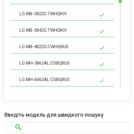
LG MB-3822G.TWHQKIV
LG MB-3842G.TWHQKIV
LG MB-4022G.CWHQRUS
LG MH-5863AL.CSBQRUS
LG MH-6063AL.CSBQRUS
LG MS-1922G.CWHQBAT
LG MS-1922G.CWHQBAT
Введіть модель для швидкого пошуку
LG MS-1922G.CWHQEAK