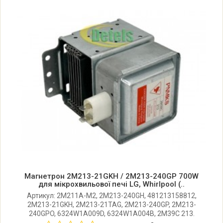
LG MS-1942G.CWHQRUS
LG MS-1942G.TWHQKIV
LG MS-1943AL.CSBQRUS
LG MS-1944J.CWHQRUS
LG MS1947C.CWHQCIS
LG MS1947K.CWHQCIS
Магнетрон 2M213-21GKH / 2M213-240GP 700W
LG MS-1983ALB.CSBQBAT
для мікрохвильової печі LG, Whirlpool (..
Артикул: 2M211A-M2, 2M213-240GH, 481213158812,
2M213-21GKH, 2M213-21TAG, 2M213-240GP, 2M213-
LG MS-1983ALB.CSBQRUS
240GPO, 6324W1A009D, 6324W1A004B, 2M39C 213.
Розмір: 73х70х55 мм (радіатор). Потужність: 700W.