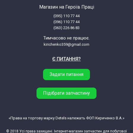
LG MS-2048S.CWHQBWT
Магазин на Героїв Праці
(095) 110 77 44
LG MS2048ZL.BSBQCIS
(096) 110 77 44
(063) 226 86 83
LG MS2068ZL.CSBQBWT
Тимчасово не працює.
kirichenko359@gmail.com
LG MS-2068ZL.CSBQBWT
Є ПИТАННЯ?
LG MS2068ZL.CSBQCIS
Задати питання
LG MS-2083ALB.CSBQBAT
Підібрати запчастину
LG MS-2083ALB.CSBQRUS
LG MS-2087W.CTGQBWT
«Права на торгову марку Detels належать ФОП Кириченко В.А.»
© 2018 Усі права захищені. Інтернет-магазин запчастин для побутової
LG SMB-3822G.*