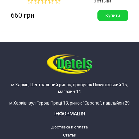
0 отзыва
Виробник: Китай. Гарна якість.
LG MS1987W.CTGQBWT
660 грн
Купити
LG MS-2022G.CWHQEAK
LG MS-2022G.CWHQRUS
LG MS-2024J.CWHQRUS
LG MS-2027K.CWHQRUA
м.Харків, Центральний ринок, провулок Піскунівський 15,
магазин 14
LG MS2040CB.CWHQCIS
м.Харків, вул.Героїв Праці 13, ринок "Європа", павільйон 29
LG MS2040KB.CWHQCIS
ІНФОРМАЦІЯ
LG MS2040SSB.CSLQCIS
Доставка и оплата
Статьи