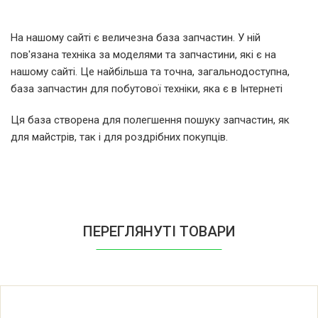
LG MS-1922G.CWHQRUS
На нашому сайті є величезна база запчастин. У ній
пов'язана техніка за моделями та запчастини, які є на
LG MS-1922G.TWHQKAL
нашому сайті. Це найбільша та точна, загальнодоступна,
база запчастин для побутової техніки, яка є в Інтернеті
LG MS-1922G.TWHQKAL
Ця база створена для полегшення пошуку запчастин, як
для майстрів, так і для роздрібних покупців.
LG MS-1922G.TWHQKIV
LG MS-1924J.CWHQRUS
LG MS1927K.CWHQRUA
ПЕРЕГЛЯНУТІ ТОВАРИ
LG MS-1942G.CWHQEAK
LG MS-1942G.CWHQRUS