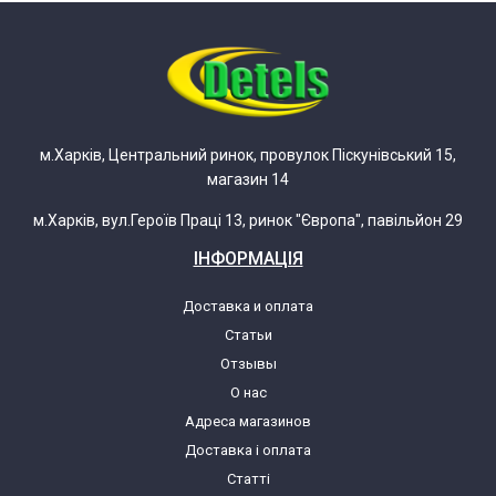
854264501810
Whirlpool ADG 6450/2 AV
854264501820
м.Харків, Центральний ринок, провулок Піскунівський 15,
Whirlpool ADG 6450/2 IX 854264501830
магазин 14
м.Харків, вул.Героїв Праці 13, ринок "Європа", павільйон 29
Whirlpool ADG 6450/2 NB
854264501840
ІНФОРМАЦІЯ
Доставка и оплата
Whirlpool ADG 6450/2 WH
Статьи
854264501850
Отзывы
О нас
Whirlpool ADG 655 ME 854265510810
Адреса магазинов
Доставка і оплата
Whirlpool ADG 6556/1 IX 854265501840
Статті