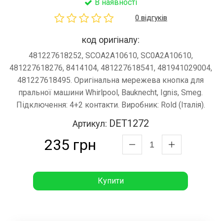
В наявності
0 відгуків
код оригіналу:
481227618252, SCOA2A10610, SC0A2A10610,
481227618276, 8414104, 481227618541, 481941029004,
481227618495. Оригінальна мережева кнопка для
пральної машини Whirlpool, Bauknecht, Ignis, Smeg.
Підключення: 4+2 контакти. Виробник: Rold (Італія).
DET1272
Артикул:
235 грн
Купити