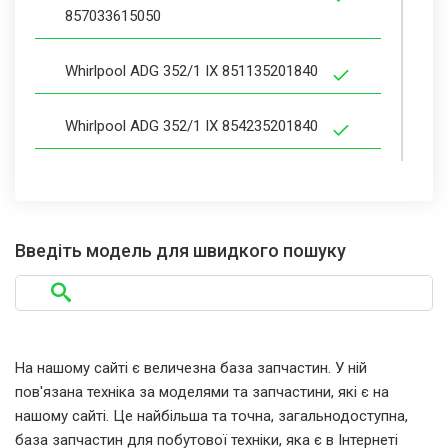
857033615050
Whirlpool ADG 352/1 IX 851135201840
Whirlpool ADG 352/1 IX 854235201840
Whirlpool ADG 6330/3 ALU
854263301810
Введіть модель для швидкого пошуку
Whirlpool ADG 6330/3 AV
854263301820
Whirlpool ADG 6330/3 IX 854263301830
На нашому сайті є величезна база запчастин. У ній
пов'язана техніка за моделями та запчастини, які є на
Whirlpool ADG 6330/3 NB
нашому сайті. Це найбільша та точна, загальнодоступна,
854263301840
база запчастин для побутової техніки, яка є в Інтернеті