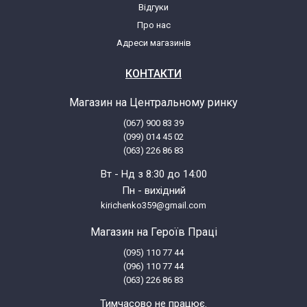
Відгуки
Whirlpool ADG 6558 IX 851155801840
Про нас
Адреси магазинів
Whirlpool ADG 6560 IX 851165610810
КОНТАКТИ
Whirlpool ADG 6560 IX 854255061850
Магазин на Центральному ринку
(067) 900 83 39
Whirlpool ADG 6560 NB 854255061860
(099) 014 45 02
(063) 226 86 83
Whirlpool ADG 6560 WH 854255061870
Вт - Нд з 8:30 до 14:00
Пн - вихідний
kirichenko359@gmail.com
Whirlpool ADG 6560/1 WH
851165615810
Магазин на Героїв Праці
(095) 110 77 44
Whirlpool ADG 6561 IX 851165615820
(096) 110 77 44
(063) 226 86 83
Whirlpool ADG 6967/1 IXM
Тимчасово не працює.