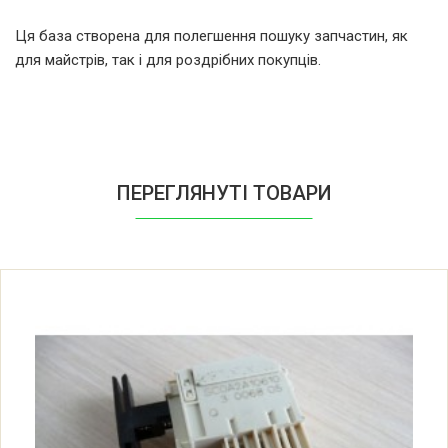
Whirlpool ADG 6330/3 WH
Ця база створена для полегшення пошуку запчастин, як
854263301850
для майстрів, так і для роздрібних покупців.
Whirlpool ADG 6340/1 AV
851163415810
Whirlpool ADG 6340/1 IX 851163415820
ПЕРЕГЛЯНУТІ ТОВАРИ
Whirlpool ADG 6340/1 NB
851163415840
Whirlpool ADG 6340/1 WH
851163415830
Whirlpool ADG 635 ME 854263510810