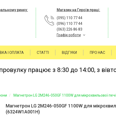
ральному ринку:
Магазин на Героїв праці:
(095) 110 77 44
(096) 110 77 44
(063) 226 86 83
Графік роботи
ВКА І ОПЛАТА
СТАТТІ
ВІДГУКИ
ПРО НАС
ровулку працює з 8:30 до 14:00, з вівт
рони
Магнетрон LG 2M246-050GF 1100W для мікрохвильової печ
Магнетрон LG 2M246-050GF 1100W для мікрохвиль
(6324W1A001H)