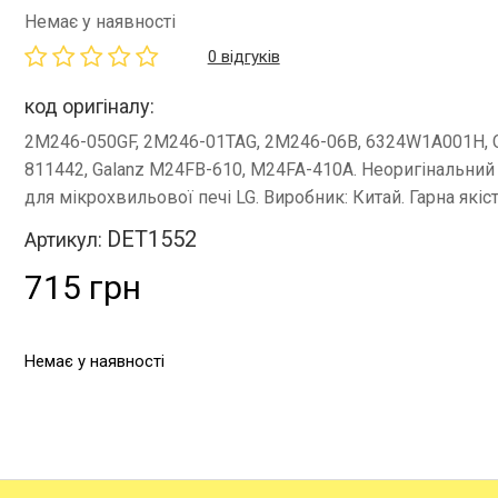
Немає у наявності
0 відгуків
код оригіналу:
2M246-050GF, 2M246-01TAG, 2M246-06B, 6324W1A001H, 
811442, Galanz M24FB-610, M24FA-410A. Неоригінальний
для мікрохвильової печі LG. Виробник: Китай. Гарна якіст
DET1552
Артикул:
715 грн
Немає у наявності