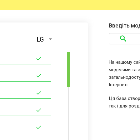
Введіть мо
LG
На нашому сайт
моделями та за
загальнодосту
Інтернеті
Ця база створ
так і для розд