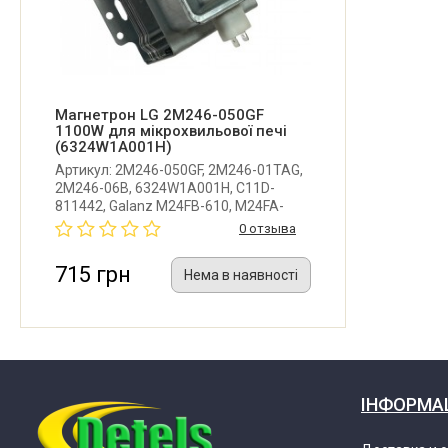
LG MC-8483NL.SSTQKIV
LG MC-8483NL.*
LG MJ3294BAB.BBKQCIS
Магнетрон LG 2M246-050GF
1100W для мікрохвильової печі
(6324W1A001H)
LG MR6589DRL.CSLQCIS
Артикул: 2M246-050GF, 2M246-01TAG,
2M246-06B, 6324W1A001H, C11D-
811442, Galanz M24FB-610, M24FA-
410A. Неоригінальний магнетрон для
0 отзыва
мікрохвильової печі LG. Виробник:
Китай. Гарна якість.
715 грн
Нема в наявності
ІНФОРМА