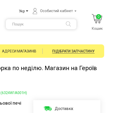
Особистий кабінет
Укр
0
Кошик
АДРЕСИ МАГАЗИНІВ
ПІДІБРАТИ ЗАПЧАСТИНУ
орка по неділю. Магазин на Героїв
і (6324W1A001H)
ової печі
Доставка: