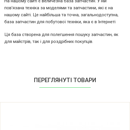
На нашому сайті є величезна база запчастин. У ній
пов'язана техніка за моделями та запчастини, які є на
Zelmer ZHB1206B(491.6)
нашому сайті. Це найбільша та точна, загальнодоступна,
база запчастин для побутової техніки, яка є в Інтернеті
Zelmer ZHB1206B/05(491.6)
Ця база створена для полегшення пошуку запчастин, як
для майстрів, так і для роздрібних покупців.
Zelmer ZHB1206B/06(491.6)
Zelmer ZHB1206BUA(491.6)
Zelmer ZHB1206S(491.6NM)
ПЕРЕГЛЯНУТІ ТОВАРИ
Zelmer ZHB1206S/05(491.6NM)
Zelmer ZHB1206S/06(491.6NM)
Zelmer ZHB1206SUA(491.6NM)