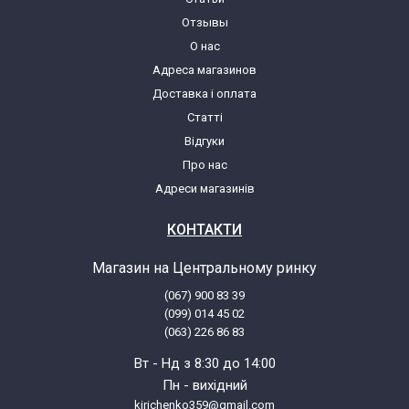
Zanussi FE1646 914521124 03
Отзывы
О нас
Адреса магазинов
Zanussi FE827G 914522003 00
Доставка і оплата
Статті
Zanussi FE827G 914522003 01
Відгуки
Про нас
Zanussi FJE1205 914516318 00
Адреси магазинів
Zanussi FJE1205 914516318 01
КОНТАКТИ
Магазин на Центральному ринку
Zanussi FJE1205 914516381 00
(067) 900 83 39
(099) 014 45 02
Zanussi FJE1205 914516381 01
(063) 226 86 83
Вт - Нд з 8:30 до 14:00
Zanussi FJE1205 914516381 02
Пн - вихідний
kirichenko359@gmail.com