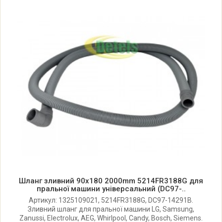
Zanussi F1646 914521012 02
Zanussi F1647 914521011 00
Zanussi F1648 914521017 00
Zanussi F1648 914521017 02
Zanussi F805 914789809 00
Zanussi FE1004 914514547 00
Шланг зливний 90x180 2000mm 5214FR3188G для
Zanussi FE1004 914514547 01
пральної машини універсальний (DC97-..
Артикул: 1325109021, 5214FR3188G, DC97-14291B.
Зливний шланг для пральної машини LG, Samsung,
Zanussi FE1027G 914522004 00
Zanussi, Electrolux, AEG, Whirlpool, Candy, Bosch, Siemens.