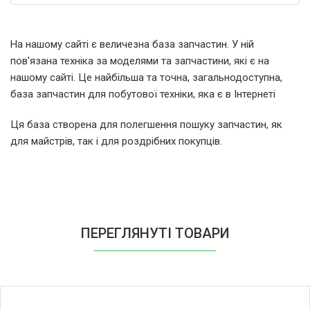
Zanussi F1247 914521009 02
На нашому сайті є величезна база запчастин. У ній
пов'язана техніка за моделями та запчастини, які є на
Zanussi F1406 914780594 01
нашому сайті. Це найбільша та точна, загальнодоступна,
база запчастин для побутової техніки, яка є в Інтернеті
Zanussi F1446 914521008 00
Ця база створена для полегшення пошуку запчастин, як
для майстрів, так і для роздрібних покупців.
Zanussi F1446 914521008 02
Zanussi F1447 914521010 00
Zanussi F1447 914521010 02
ПЕРЕГЛЯНУТІ ТОВАРИ
Zanussi F1645 914521016 00
Zanussi F1646 914521012 00