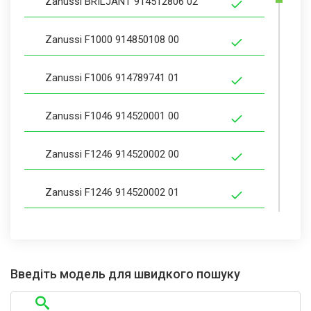
Zanussi BRILJANT 914512806 02
Zanussi F1000 914850108 00
Zanussi F1006 914789741 01
Zanussi F1046 914520001 00
Zanussi F1246 914520002 00
Zanussi F1246 914520002 01
Zanussi F1246 914520002 03
Zanussi F1246 914520002 05
Введіть модель для швидкого пошуку
Zanussi F1247 914521009 00