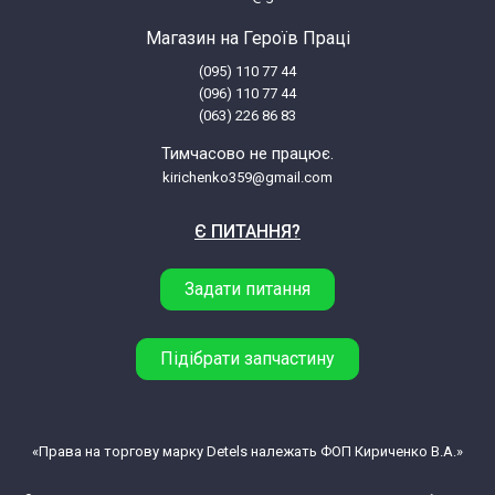
Zanussi FJE1207 914513508 03
Магазин на Героїв Праці
(095) 110 77 44
Zanussi FJE1436 914516809 00
(096) 110 77 44
(063) 226 86 83
Zanussi FJE1436 914516809 01
Тимчасово не працює.
kirichenko359@gmail.com
Zanussi FJE1635 914516361 01
Є ПИТАННЯ?
Zanussi FJE1636 914516810 00
Задати питання
Zanussi FJE1636 914516810 01
Підібрати запчастину
Zanussi FJE904 914516380 00
Zanussi FJE904 914516380 01
«Права на торгову марку Detels належать ФОП Кириченко В.А.»