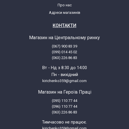
Про нас
LG MC-8087ARR.CBKQBWT
Адреси магазинів
LG MC8087ARR.CBKQBWT
КОНТАКТИ
Магазин на Центральному ринку
LG MC-8087ARRS
(067) 900 83 39
(099) 014 45 02
LG MC8087ARR.ASLQRUA
(063) 226 86 83
Вт - Нд з 8:30 до 14:00
LG MC-8087ARRS.CSLQRUA
Пн - вихідний
kirichenko359@gmail.com
LG MC8087ARR.CSLQRUA
Магазин на Героїв Праці
(095) 110 77 44
LG MC-8087TRR.CSTQCIS
(096) 110 77 44
(063) 226 86 83
LG MC8087TRR.CSTQCIS
Тимчасово не працює.
kirichenko359@gmail.com