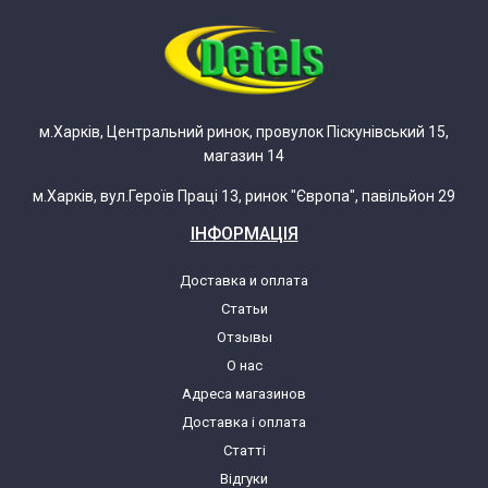
LG MC-8087AR.CWHQBWT
LG MC8087AR.CWHQBWT
м.Харків, Центральний ринок, провулок Піскунівський 15,
магазин 14
LG MC-8087ARC.CSLQBWT
м.Харків, вул.Героїв Праці 13, ринок "Європа", павільйон 29
LG MC8087ARC.CSLQBWT
ІНФОРМАЦІЯ
LG MC-8087ARC.CWHQCIS
Доставка и оплата
Статьи
LG MC8087ARC.CWHQCIS
Отзывы
О нас
Адреса магазинов
LG MC-8087ARC.CWHQRUA
Доставка і оплата
Статті
LG MC8087ARC.CWHQRUA
Відгуки