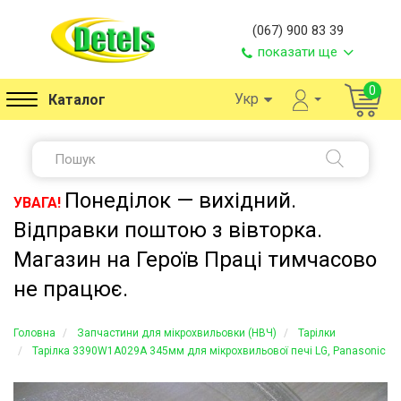
(067) 900 83 39
показати ще
0
Укр
Каталог
Понеділок — вихідний.
УВАГА!
Відправки поштою з вівторка.
Магазин на Героїв Праці тимчасово
не працює.
Головна
Запчастини для мікрохвильовки (НВЧ)
Тарілки
Тарілка 3390W1A029A 345мм для мікрохвильової печі LG, Panasonic