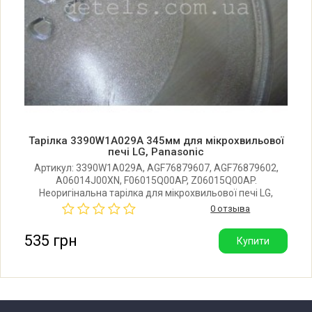
LG MC-8047AR.CWHQEAK
LG MC8047AR.CWHQEAK
LG MC-8047ARS.CSLQBWT
Тарілка 3390W1A029A 345мм для мікрохвильової
LG MC8047AR.CSLQBWT
печі LG, Panasonic
Артикул: 3390W1A029A, AGF76879607, AGF76879602,
A06014J00XN, F06015Q00AP, Z06015Q00AP.
LG MC-8047ARS.CSLQEAK
Неоригінальна тарілка для мікрохвильової печі LG,
Panasonic. Діаметр: 345 мм. Виробник: Китай. Відмінна
0 отзыва
якість.
LG MC8047AR.CSLQEAK
535 грн
Купити
LG MC-8087AR.AWHQBWT
LG MC8087AR.AWHQBWT