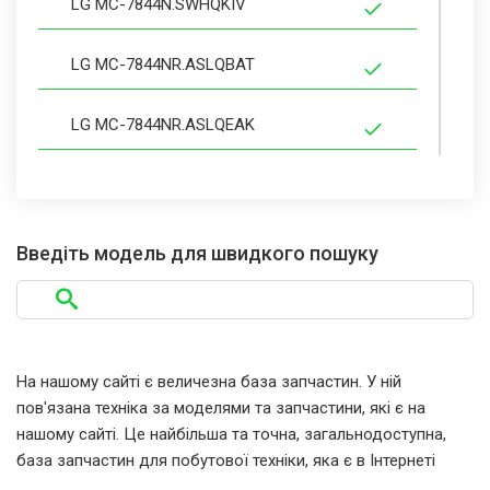
LG MC-7844N.SWHQKIV
LG MC-7844NR.ASLQBAT
LG MC-7844NR.ASLQEAK
LG MC-7844NR.ASLQRUS
LG MC-7844NR.CSLQCIS
Введіть модель для швидкого пошуку
LG MC-7844NR.CSLQRUA
LG MC-7844NR.SSLQKIV
На нашому сайті є величезна база запчастин. У ній
пов'язана техніка за моделями та запчастини, які є на
LG MC-7844NRS.CSLQCIS
нашому сайті. Це найбільша та точна, загальнодоступна,
база запчастин для побутової техніки, яка є в Інтернеті
LG MC-7844NRS.CSLQRUA