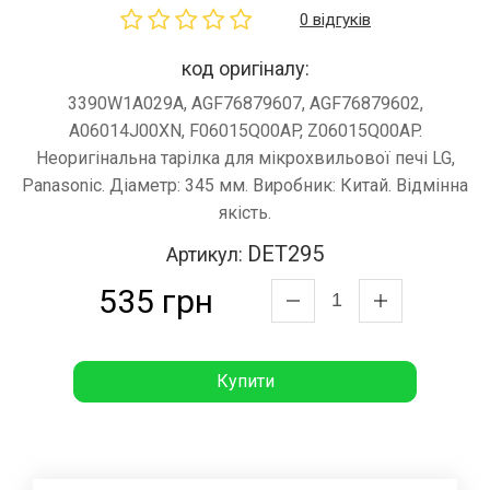
0 відгуків
код оригіналу:
3390W1A029A, AGF76879607, AGF76879602,
A06014J00XN, F06015Q00AP, Z06015Q00AP.
Неоригінальна тарілка для мікрохвильової печі LG,
Panasonic. Діаметр: 345 мм. Виробник: Китай. Відмінна
якість.
DET295
Артикул:
535 грн
Купити