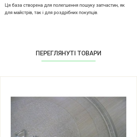
Ця база створена для полегшення пошуку запчастин, як
для майстрів, так і для роздрібних покупців.
LG MC-7884NC.AW1QRUS
LG MC-7884NC.SWHQKIV
LG MC-7884NJC.AASQBAT
ПЕРЕГЛЯНУТІ ТОВАРИ
LG MC-7884NJR.AA1QEAK
LG MC-7884NJR.AA1QRUS
LG MC-7884NJR.AASQBWT
LG MC-8047AR.CWHQBWT
LG MC8047AR.CWHQBWT