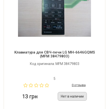
Клавиатура для СВЧ-печи LG MH-6646GQMS
(MFM 38479803)
Код оригинала: MFM 38479803
5
0 отзыва
13 грн
Нет в наличии