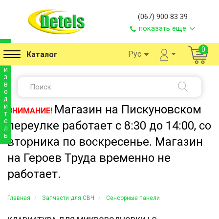
(067) 900 83 39
показать еще
п
0
Рус
Каталог
р
о
и
з
в
о
д
и
Магазин на Пискуновском
ВНИМАНИЕ!
т
е
переулке работает с 8:30 до 14:00, со
л
ь
вторника по воскресенье. Магазин
на Героев Труда временно не
работает.
Главная
Запчасти для СВЧ
Сенсорные панели