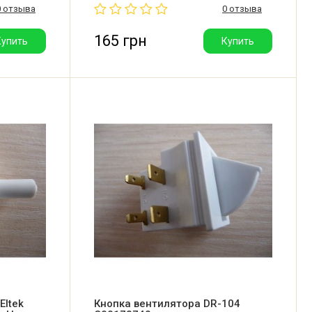
0 отзыва
0 отзыва
Hotpoint-Ariston, Bauknecht, Smeg,
Arcelik, Grundig. Производитель:
NICPREM (Румыния).
165 грн
Купить
Купить
Eltek
Кнопка вентилятора DR-104