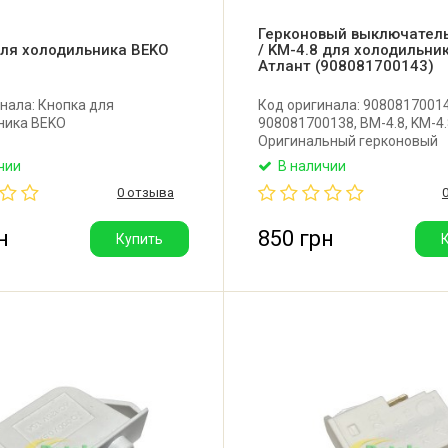
Герконовый выключатель
для холодильника BEKO
/ KM-4.8 для холодильни
Атлант (908081700143)
нала: Кнопка для
Код оригинала: 90808170014
ника BEKO
908081700138, BM-4.8, KM-4.
Оригинальный герконовый
выключатель (геркон) для
чии
В наличии
холодильника Атлант.
0 отзыва
Производитель: ЗАО Атлант
(Республика Беларусь).
н
850 грн
Купить