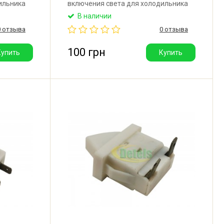
ильника
включения света для холодильника
зводитель:
Beko, Arcelik, Iberna. Параметры:
В наличии
0,25(0,1)A. 250V~. 5E4µ. Имеет 4
0 отзыва
0 отзыва
контакта. Производитель: Nicprem
(Румыния).
100 грн
Купить
Купить