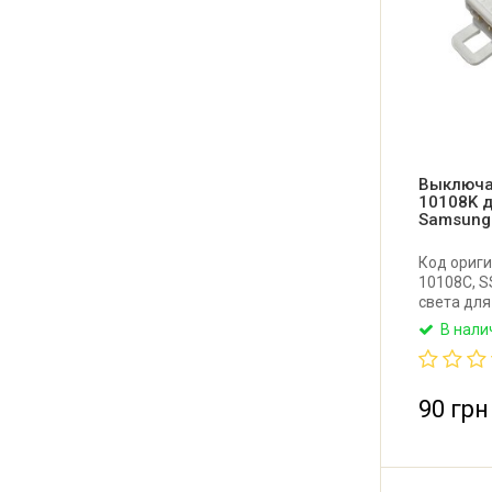
Выключа
10108K 
Samsung
Код ориги
10108C, S
света дл
AC125V 1,
В нали
Производи
90 грн