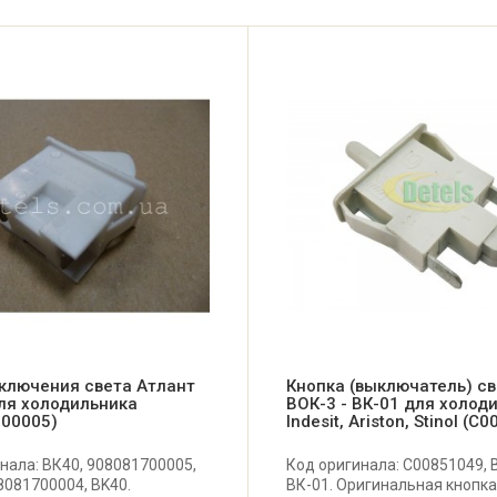
включения света Атлант
Кнопка (выключатель) с
ля холодильника
ВОК-3 - ВК-01 для холод
700005)
Indesit, Ariston, Stinol (C
нала: ВК40, 908081700005,
Код оригинала: C00851049, 
8081700004, BK40.
ВК-01. Оригинальная кнопка