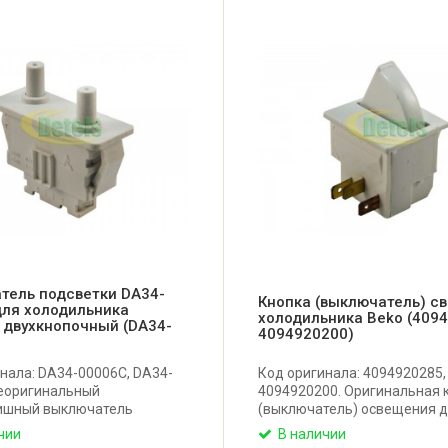
тель подсветки DA34-
Кнопка (выключатель) св
для холодильника
холодильника Beko (409
 двухкнопочный (DA34-
4094920200)
нала: DA34-00006C, DA34-
Код оригинала: 4094920285,
Неоригинальный
4094920200. Оригинальная 
ишный выключатель
(выключатель) освещения 
и для холодильника
холодильника Beko, Altus.
чии
В наличии
Подключение: 4 контакта.