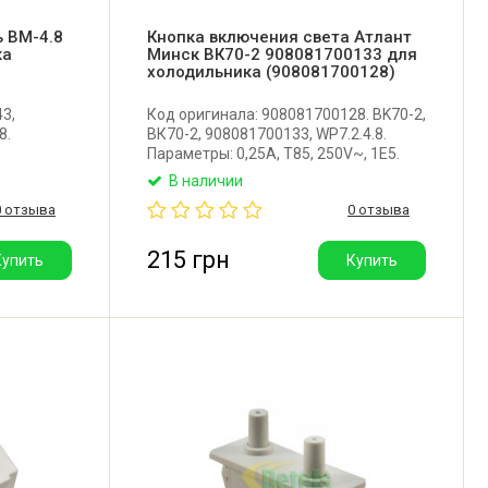
 BM-4.8
Кнопка включения света Атлант
ка
Минск ВК70-2 908081700133 для
холодильника (908081700128)
3,
Код оригинала: 908081700128. BK70-2,
8.
ВК70-2, 908081700133, WP7.2.4.8.
Параметры: 0,25A, T85, 250V~, 1E5.
Оригинальная кнопка включения
В наличии
света для холодильника Атлант,
0 отзыва
0 отзыва
Минск. Производитель: ЗАО Атлант
(Республика Беларусь)
215 грн
Купить
Купить