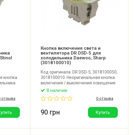
Кнопка включения света и
ника
вентилятора DR DSD-5 для
 Stinol
холодильника Daewoo, Sharp
(3018100010)
Код оригинала: DR DSD-5, 3018100050,
я кнопка
3018100010. Неоригинальная кнопка
ильника
включения / выключения освещения
nol. Имеет
холодильной камеры и вентилятора
В наличии
Италия.
обдува морозильной камеры для
0 отзыва
0 отзыва
холодильника Daewoo, Sharp.
Подключение: 4 контакта.
Производитель: Китай.
90 грн
Купить
Купить