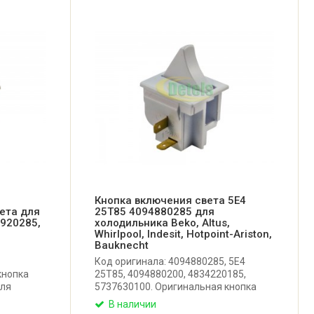
Кнопка включения света 5E4
ета для
25T85 4094880285 для
4920285,
холодильника Beko, Altus,
Whirlpool, Indesit, Hotpoint-Ariston,
Bauknecht
Код оригинала: 4094880285, 5E4
кнопка
25T85, 4094880200, 4834220185,
для
5737630100. Оригинальная кнопка
включения света для холодильника
В наличии
Beko, Blomberg, Altus, Whirlpool, Indesit,