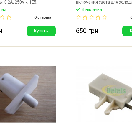
: 0,2A, 250V~, 1E5.
включения света для холод
ьная кнопка включения
Indesit, Ariston, Stinol. Прои
чии
В наличии
 холодильника Атлант.
Италия.
0 отзыва
итель: ЗАО Атлант
ка Беларусь)
н
650 грн
Купить