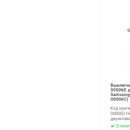
Выключа
00006D 
Samsung
00006C)
Код ориги
00006D. 
двухклав
подсветк
В нали
Samsung. 