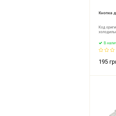
Кнопка 
Код ориги
холодиль
В нали
195 гр