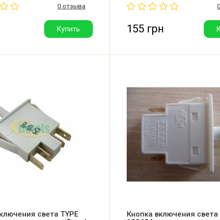
0 отзыва
тель: Китай.
155 грн
Купить
ключения света TYPE
Кнопка включения света 