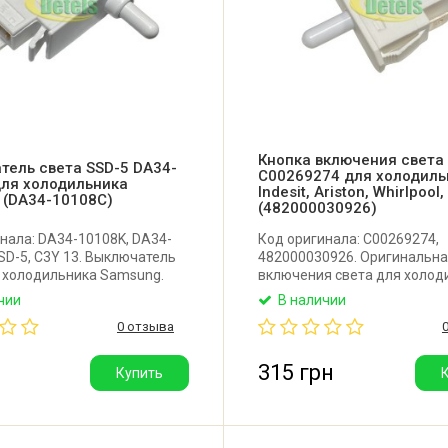
Кнопка включения света
тель света SSD-5 DA34-
C00269274 для холодиль
для холодильника
Indesit, Ariston, Whirlpool,
 (DA34-10108C)
(482000030926)
нала: DA34-10108K, DA34-
Код оригинала: C00269274,
SD-5, C3Y 13. Выключатель
482000030926. Оригинальна
я холодильника Samsung.
включения света для холод
5A, AC250V 0,5A.
Indesit, Ariston, Whirlpool, Sti
чии
В наличии
тель: Nakagawa (Япония).
2 контакта. Производитель: 
0 отзыва
315 грн
Купить