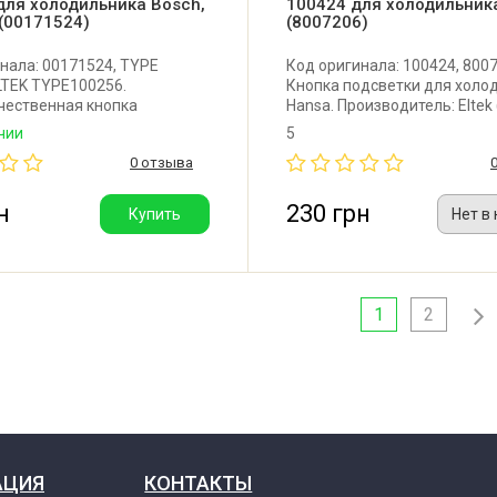
для холодильника Bosch,
100424 для холодильник
(00171524)
(8007206)
нала: 00171524, TYPE
Код оригинала: 100424, 8007
LTEK TYPE100256.
Кнопка подсветки для холо
чественная кнопка
Hansa. Производитель: Eltek 
тель) освещения для
чии
5
ика Bosch, Siemens, Balay,
0 отзыва
, Pitsos, Profilo, Whirlpool.
онтакта. Производитель:
н
230 грн
Купить
Нет в
1
2
АЦИЯ
КОНТАКТЫ