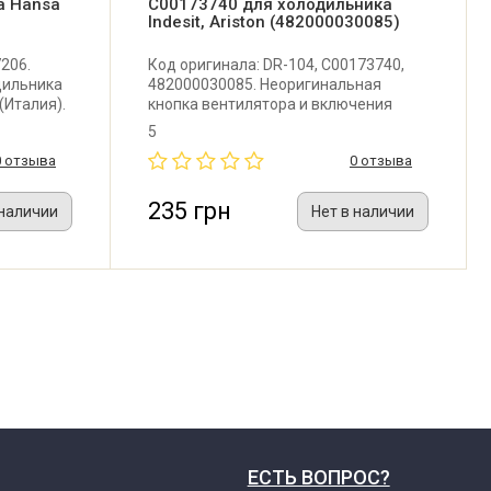
а Hansa
C00173740 для холодильника
Indesit, Ariston (482000030085)
206.
Код оригинала: DR-104, C00173740,
дильника
482000030085. Неоригинальная
(Италия).
кнопка вентилятора и включения
света для холодильника Ariston,
5
Indesit, Scholtes. Количество
0 отзыва
0 отзыва
контактов: 4.
235 грн
 наличии
Нет в наличии
ЕСТЬ ВОПРОС?