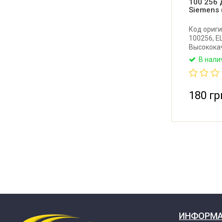
100 256 
Siemens 
Код ориги
100256, E
Высокока
(выключа
В нали
холодильн
Brosh, Lynx
Имеет 4 к
Румыния.
180 гр
ИНФОРМ