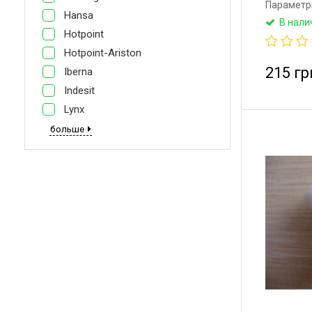
Параметры
Hansa
Оригинал
В нали
света для
Hotpoint
Производ
Hotpoint-Ariston
(Республи
215 гр
Iberna
Indesit
Lynx
больше