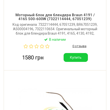
Моторный блок для блендера Braun 4191 /
4165 500-600W (7322114444, 67051239)
Код оригинала: 7322114444, 67051239, BR67051239,
AS00004196, 7322110654. Оригинальный моторный
блок для блендера Braun 4191, 4165, 4130, 4192,
4193, 4199. Мощность: 500-600W. Количество
В наличии
скоростей: 2. Режим турбо: есть. Производитель:
0 отзыва
Румыния.
1580 грн
Купить