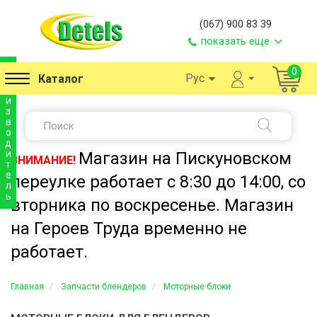
(067) 900 83 39
показать еще
п
0
Рус
Каталог
р
о
и
з
в
о
д
и
Магазин на Пискуновском
ВНИМАНИЕ!
т
е
переулке работает с 8:30 до 14:00, со
л
ь
вторника по воскресенье. Магазин
на Героев Труда временно не
работает.
Главная
Запчасти блендеров
Моторные блоки