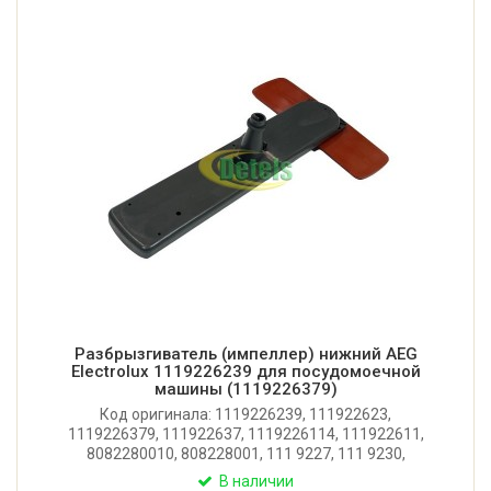
Разбрызгиватель (импеллер) нижний AEG
Electrolux 1119226239 для посудомоечной
машины (1119226379)
Код оригинала: 1119226239, 111922623,
1119226379, 111922637, 1119226114, 111922611,
8082280010, 808228001, 111 9227, 111 9230,
1119226627. Оригинальный нижний
В наличии