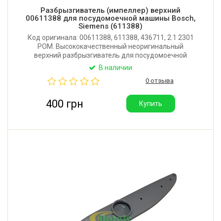
Разбрызгиватель (импеллер) верхний
00611388 для посудомоечной машины Bosch,
Siemens (611388)
Код оригинала: 00611388, 611388, 436711, 2.1 2301
POM. Высококачественный неоригинальный
верхний разбрызгиватель для посудомоечной
машины Bosch, Siemens, Neff, Constructa, Blaupunkt,
В наличии
Zelmer, Kuppersbush. Производитель: Китай.
0 отзыва
400 грн
Купить