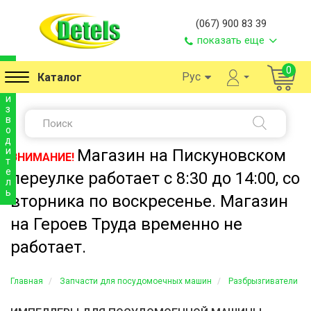
(067) 900 83 39
показать еще
п
0
Рус
Каталог
р
о
и
з
в
о
д
и
Магазин на Пискуновском
ВНИМАНИЕ!
т
е
переулке работает с 8:30 до 14:00, со
л
ь
вторника по воскресенье. Магазин
на Героев Труда временно не
работает.
Главная
Запчасти для посудомоечных машин
Разбрызгиватели