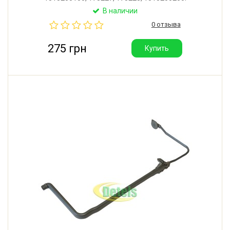
Оригинальный нижний разбрызгиватель для
В наличии
посудомоечной машины Beko, Hansa, Whirlpool,
0 отзыва
Bauknecht. Длина: 345 мм. Производитель: Турция.
275 грн
Купить