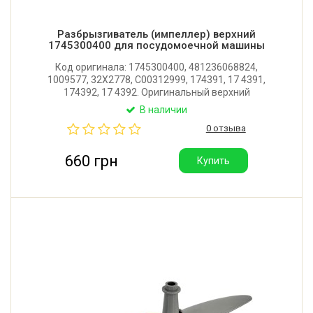
Разбрызгиватель (импеллер) верхний
1745300400 для посудомоечной машины
Код оригинала: 1745300400, 481236068824,
1009577, 32X2778, C00312999, 174391, 17 4391,
174392, 17 4392. Оригинальный верхний
разбрызгиватель (импеллер) для посудомоечной
В наличии
машины Beko, Blomberg, Whirlpool, Bauknecht, Hansa,
0 отзыва
Amica. Длина: 355 мм. Производитель: Турция.
660 грн
Купить