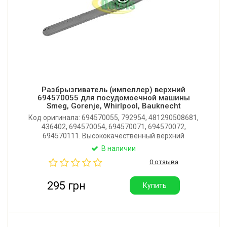
Разбрызгиватель (импеллер) верхний
694570055 для посудомоечной машины
Smeg, Gorenje, Whirlpool, Bauknecht
Код оригинала: 694570055, 792954, 481290508681,
436402, 694570054, 694570071, 694570072,
694570111. Высококачественный верхний
разбрызгиватель (импеллер) для посудомоечной
В наличии
машины Smeg, Gorenje, Whirlpool, Bauknecht,
0 отзыва
Kuppersbusch. Длина: 452 мм. Производитель:
Китай.
295 грн
Купить