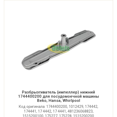
Разбрызгиватель (импеллер) нижний
1744400200 для посудомоечной машины
Beko, Hansa, Whirlpool
Код оригинала: 1744400200, 1012429, 174442,
174441, 17 4442, 17 4441, 481236068823,
1515200100, 175227, 175228, 1515200200.