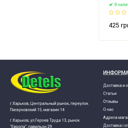
для пылес
В нали
Подходит
номером,
Размер ще
425 гр
ИНФОРМ
Доставка и 
Статьи
Отзывы
г.Харьков, Центральный рынок, переулок
О нас
Пискуновский 15, магазин 14
Адреса мага
г.Харьков, ул.Героев Труда 13, рынок
Доставка і о
"Европа", павильон 29