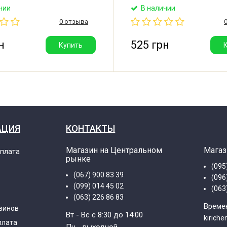
оса Numatic Henry, Hetty.
с корпусом для пылесоса Kar
чии
В наличии
 для моторов с серийным
Thomas, Makita, Hitachi, Sote
0 отзыва
 начинающимся с 1307.
Philips, Hilti. Размер щетки:
тки: 6,3*11,3*29,5 мм.
6,3*11,3*28,5 мм. Длина кор
мм. Производитель: Shunk (
н
525 грн
Купить
АЦИЯ
КОНТАКТЫ
Магазин на Центральном
Магаз
оплата
рынке
(095
(067) 900 83 39
(096
(099) 014 45 02
(063
(063) 226 86 83
Времен
зинов
Вт - Вс с 8:30 до 14:00
kirich
плата
Пн - выходной