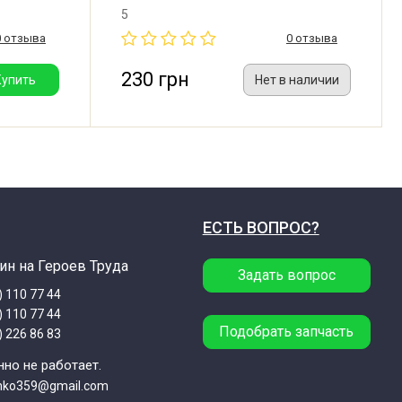
cher,
5
co, Bosch,
0 отзыва
0 отзыва
пуса: 43
Германия).
230 грн
Купить
Нет в наличии
ЕСТЬ ВОПРОС?
ин на Героев Труда
Задать вопрос
) 110 77 44
) 110 77 44
Подобрать запчасть
) 226 86 83
но не работает.
enko359@gmail.com