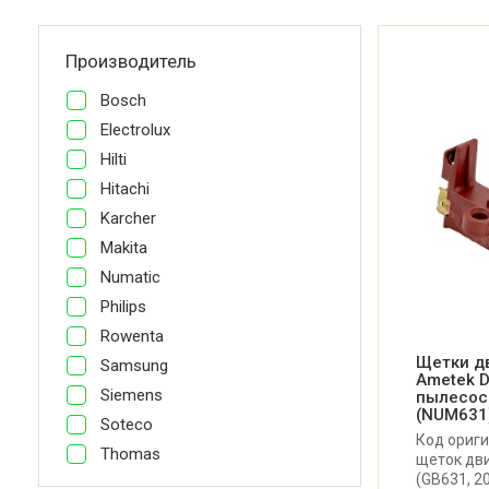
Производитель
Bosch
Electrolux
Hilti
Hitachi
Karcher
Makita
Numatic
Philips
Rowenta
Щетки дв
Samsung
Ametek 
Siemens
пылесоса
(NUM631
Soteco
Код ориги
Thomas
щеток дв
(GB631, 2