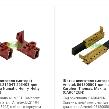
игателя (мотора)
Щетки двигателя (мотор
DL21104T 205403 для
Ametek 061300501 для п
 Numatic Henry, Hetty
Karcher, Thomas, Makita
)
(CAR042UN)
нала: NUM631. Комплект
Код оригинала: CAR042UN.
игателя Ametek DL21104T
Оригинальный комплект ще
05403) в сборе с корпусом
двигателя Ametek 06130050