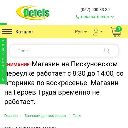
(067) 900 83 39
показать еще
п
0
Рус
Каталог
р
о
и
з
в
о
д
и
Магазин на Пискуновском
ВНИМАНИЕ!
т
е
переулке работает с 8:30 до 14:00, со
л
ь
вторника по воскресенье. Магазин
на Героев Труда временно не
работает.
Главная
Запчасти для кофеварок
Тэны