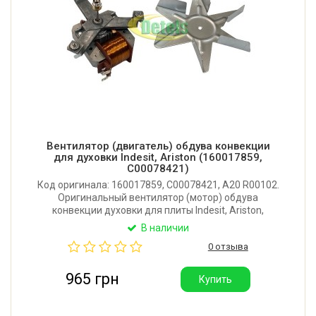
Вентилятор (двигатель) обдува конвекции
для духовки Indesit, Ariston (160017859,
C00078421)
Код оригинала: 160017859, C00078421, A20 R00102.
Оригинальный вентилятор (мотор) обдува
конвекции духовки для плиты Indesit, Ariston,
Whirlpool. Мощность: 25W. Производитель: FIME
В наличии
(Польша).
0 отзыва
965 грн
Купить