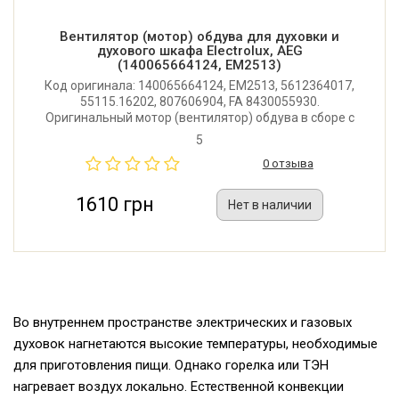
Вентилятор (мотор) обдува для духовки и
духового шкафа Electrolux, AEG
(140065664124, EM2513)
Код оригинала: 140065664124, EM2513, 5612364017,
55115.16202, 807606904, FA 8430055930.
Оригинальный мотор (вентилятор) обдува в сборе с
крыльчаткой для духовки и духового шкафа
5
Electrolux, AEG. Мощность: 10W. Производитель:
0 отзыва
Ebmpapst (Словения).
1610 грн
Нет в наличии
Во внутреннем пространстве электрических и газовых
духовок нагнетаются высокие температуры, необходимые
для приготовления пищи. Однако горелка или ТЭН
нагревает воздух локально. Естественной конвекции