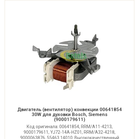
Двигатель (вентилятор) конвекции 00641854
30W для духовки Bosch, Siemens
(9000179611)
Код оригинала: 00641854, RRM/A11-4213,
9000179611, YJ72-14A-HZ01, RRM/A32-4218,
9000063876, 55463.14010. Высококачественный