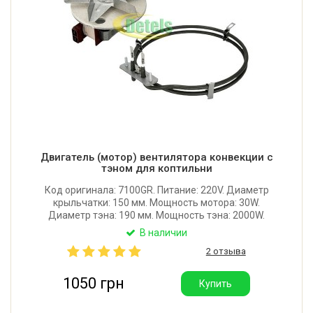
Двигатель (мотор) вентилятора конвекции с
тэном для коптильни
Код оригинала: 7100GR. Питание: 220V. Диаметр
крыльчатки: 150 мм. Мощность мотора: 30W.
Диаметр тэна: 190 мм. Мощность тэна: 2000W.
Производитель мотора: I.M.S. srl (Италия).
В наличии
Производитель тэна: Sahterm (Турция) - имеет
2 отзыва
гораздо больший ресурс, чем дешевые аналоги.
1050 грн
Купить