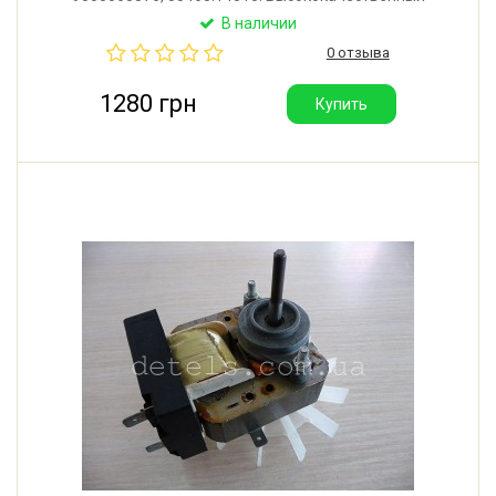
мотор обдува конвекции для духового шкафа и
В наличии
духовки кухонной плиты Bosch, Siemens. Мощность
0 отзыва
потребляемая: 30W. Производитель: KELI (Китай).
1280 грн
Купить