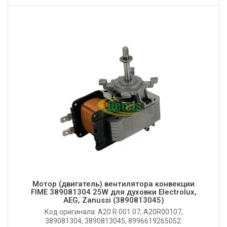
Мотор (двигатель) вентилятора конвекции
FIME 389081304 25W для духовки Electrolux,
AEG, Zanussi (3890813045)
Код оригинала: A20 R 001 07, A20R00107,
389081304, 3890813045, 8996619265052.