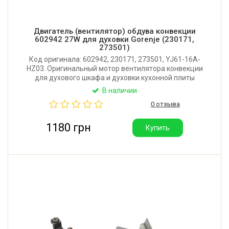
Двигатель (вентилятор) обдува конвекции
602942 27W для духовки Gorenje (230171,
273501)
Код оригинала: 602942, 230171, 273501, YJ61-16A-
HZ03. Оригинальный мотор вентилятора конвекции
для духового шкафа и духовки кухонной плиты
Gorenje. Мощность: 27W. Производитель: Hunan Keli
В наличии
Motor Co.,Ltd (Китай). Поставляется в оригинальной
0 отзыва
коробочке Gorenje.
1180 грн
Купить