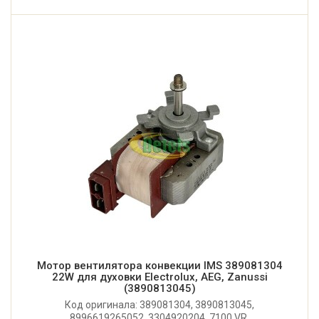
Мотор вентилятора конвекции IMS 389081304
22W для духовки Electrolux, AEG, Zanussi
(3890813045)
Код оригинала: 389081304, 3890813045,
8996619265052, 3304920204, 7100 VR.