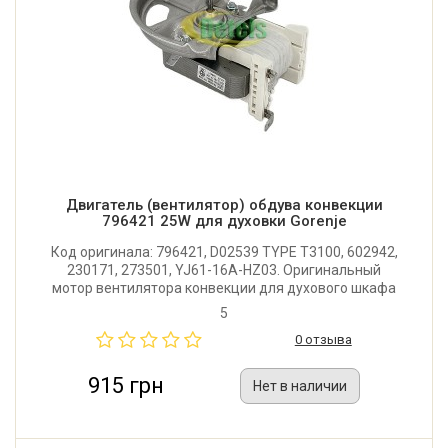
Двигатель (вентилятор) обдува конвекции
796421 25W для духовки Gorenje
Код оригинала: 796421, D02539 TYPE T3100, 602942,
230171, 273501, YJ61-16A-HZ03. Оригинальный
мотор вентилятора конвекции для духового шкафа
и духовки кухонной плиты Gorenje. Мощность: 25W.
5
Производитель: Plaset (Италия).
0 отзыва
915 грн
Нет в наличии