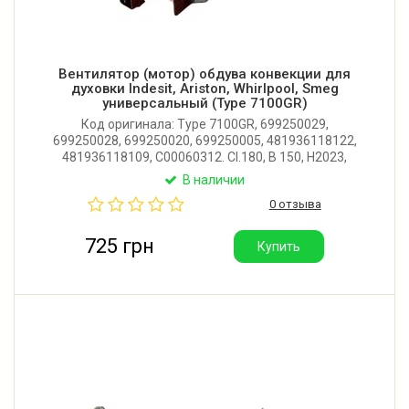
Вентилятор (мотор) обдува конвекции для
духовки Indesit, Ariston, Whirlpool, Smeg
универсальный (Type 7100GR)
Код оригинала: Type 7100GR, 699250029,
699250028, 699250020, 699250005, 481936118122,
481936118109, C00060312. Cl.180, B 150, H2023,
AC220-240V. 50/60Hz, C3V-IMQ, GA05.02774.
В наличии
Диаметр крыльчатки: 150 мм. Мощность: 30W.
0 отзыва
Производитель: IMS S.r.l. (Италия).
725 грн
Купить