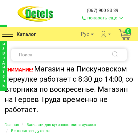
(067) 900 83 39
показать еще
п
0
Рус
Каталог
р
о
и
з
в
о
д
и
Магазин на Пискуновском
ВНИМАНИЕ!
т
е
переулке работает с 8:30 до 14:00, со
л
ь
вторника по воскресенье. Магазин
на Героев Труда временно не
работает.
Главная
Запчасти для кухонных плит и духовок
Вентиляторы духовок