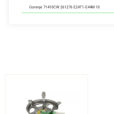
Gorenje 71410CW 261276 E24T1-E44M 10
Gorenje 74160 236868 E23T1-E44M 03
Gorenje 75560 236876 E24U1-E34M 03
Gorenje 75560 236877 E24U1-E34M 03
Gorenje 76560 236880 E24V1-E34M 03
Gorenje 76560 236891 E24V1-E34M 04
Gorenje 97760 236873 E24Q1-E11E 04
Gorenje 97760 236874 E24Q1-E11E 05