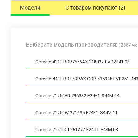
Модели
С товаром покупают (2)
Выберите модель производителя:
( 2867 м
Gorenje 411E BOP7556AX 318032 EVP2P41 08
Gorenje 443E BO87ORAX GOR 435945 EVP251-443
Gorenje 71250BR 296382 E24F1-S44M 04
Gorenje 71250W 271635 E24F1-S44M 11
Gorenje 71410CI 261277 E24U1-E44M 08