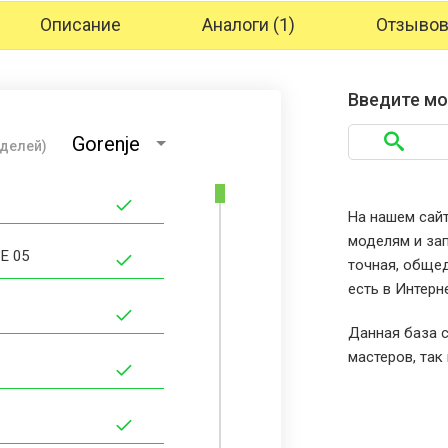
Описание
Аналоги (1)
Отзывов 
Введите мо
Gorenje
оделей)
На нашем сайт
моделям и зап
E 05
точная, общед
есть в Интерн
Данная база с
мастеров, так