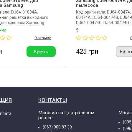
 DJ64-01094A для
Samsung DJ64-00474A д
а Samsung
пылесоса
нала: DJ64-01094A.
Код оригинала: DJ64-00474,
ьная решетка выходного
00474A, DJ64-00474B, DJ64-
для пылесоса Samsung.
DJ64-00474G, DJ64-00474D, 
00474H. Оригинальная крыш
чии
5
(решетка) выходного фильт
0 отзыва
пылесоса Samsung.
н
425 грн
Купить
Нет в
АЦИЯ
КОНТАКТЫ
Магазин на Центральном
Магаз
оплата
рынке
(095
(067) 900 83 39
(096