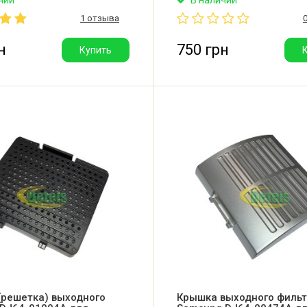
ьная колба циклонного
1 отзыва
для пылесоса Samsung.
н
750 грн
Купить
(решетка) выходного
Крышка выходного филь