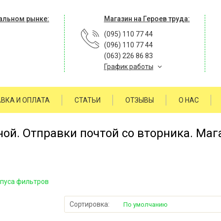
альном рынке:
Магазин на Героев труда:
(095) 110 77 44
(096) 110 77 44
(063) 226 86 83
График работы
ВКА И ОПЛАТА
СТАТЬИ
ОТЗЫВЫ
О НАС
й. Отправки почтой со вторника. Мага
рпуса фильтров
Сортировка:
По умолчанию