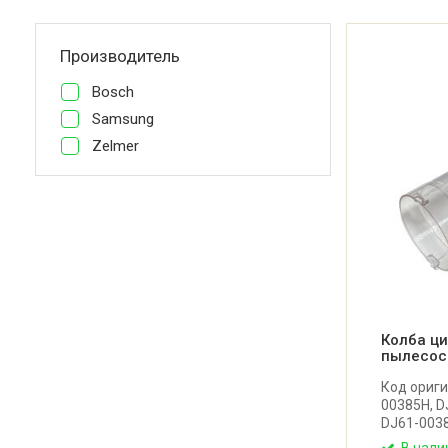
Производитель
Bosch
Samsung
Zelmer
Колба ци
пылесос
Код ориги
00385H, D
DJ61-0038
00385B, D
В нали