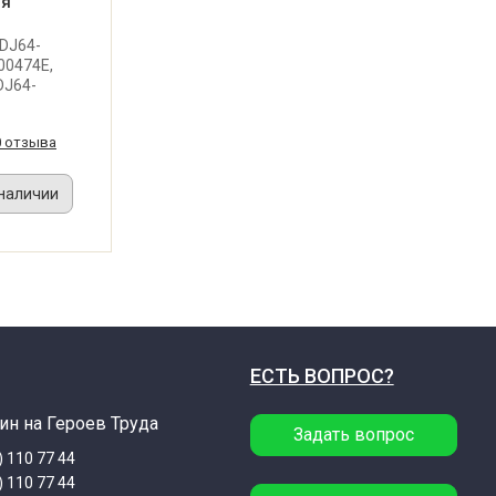
ля
 DJ64-
00474E,
DJ64-
ка
ра для
0 отзыва
 наличии
ЕСТЬ ВОПРОС?
ин на Героев Труда
Задать вопрос
) 110 77 44
) 110 77 44