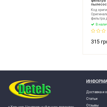
фильтра
пылесос
Код ориги
Оригинал
фильтра 
В нали
315 гр
ИНФОРМ
Доставка и 
Статьи
Отзывы
г.Харьков, Центральный рынок, переулок