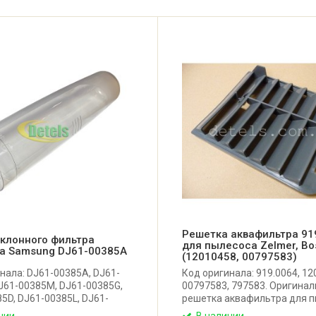
Решетка аквафильтра 91
клонного фильтра
для пылесоса Zelmer, Bo
а Samsung DJ61-00385A
(12010458, 00797583)
нала: DJ61-00385A, DJ61-
Код оригинала: 919.0064, 12
J61-00385M, DJ61-00385G,
00797583, 797583. Оригина
5D, DJ61-00385L, DJ61-
решетка аквафильтра для 
J61-00385J, DJ61-00385N.
Zelmer, Bosch, Constructa.
чии
В наличии