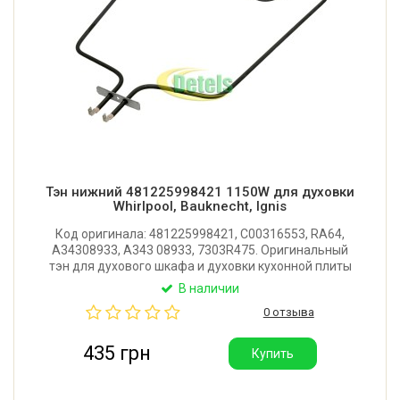
Тэн нижний 481225998421 1150W для духовки
Whirlpool, Bauknecht, Ignis
Код оригинала: 481225998421, C00316553, RA64,
A34308933, A343 08933, 7303R475. Оригинальный
тэн для духового шкафа и духовки кухонной плиты
Whirlpool, Bauknecht, Ignis, IKEA. Длина от фланца:
В наличии
400 мм. Ширина: 350 мм. Мощность: 1150W.
0 отзыва
Производитель: Backer (Польша).
435 грн
Купить