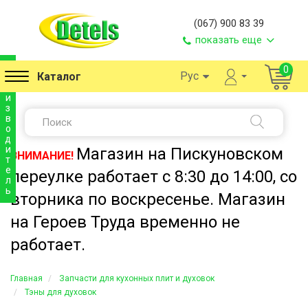
(067) 900 83 39
показать еще
п
0
Рус
Каталог
р
о
и
з
в
о
д
и
Магазин на Пискуновском
ВНИМАНИЕ!
т
е
переулке работает с 8:30 до 14:00, со
л
ь
вторника по воскресенье. Магазин
на Героев Труда временно не
работает.
Главная
Запчасти для кухонных плит и духовок
Тэны для духовок