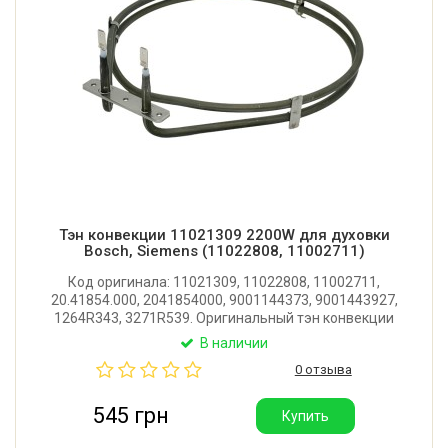
Тэн конвекции 11021309 2200W для духовки
Bosch, Siemens (11022808, 11002711)
Код оригинала: 11021309, 11022808, 11002711,
20.41854.000, 2041854000, 9001144373, 9001443927,
1264R343, 3271R539. Оригинальный тэн конвекции
для духового шкафа Bosch, Siemens. Диаметр: 207
В наличии
мм. Фланец: 70x15 мм. Мощность: 2200W.
0 отзыва
Производитель: Irca (Италия).
545 грн
Купить