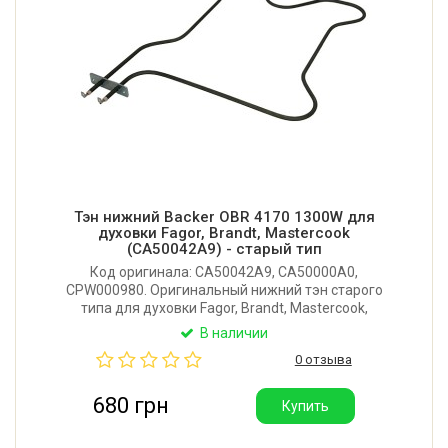
Тэн нижний Backer OBR 4170 1300W для
духовки Fagor, Brandt, Mastercook
(CA50042A9) - старый тип
Код оригинала: CA50042A9, CA50000A0,
CPW000980. Оригинальный нижний тэн старого
типа для духовки Fagor, Brandt, Mastercook,
Clatronic, Bomann. Длина от фланца: 412 мм.
В наличии
Ширина: 230/315 мм. Мощность: 1300W. Размер
0 отзыва
фланца: 70х20 мм. Производитель: Backer (Польша).
680 грн
Купить