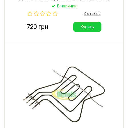
Electrolux, Zanussi. Мощность: 2450W (800W+1650W).
В наличии
Длина от фланца: 340 мм. Ширина: 350 мм.
0 отзыва
Производитель: Tormec (Турция).
720 грн
Купить