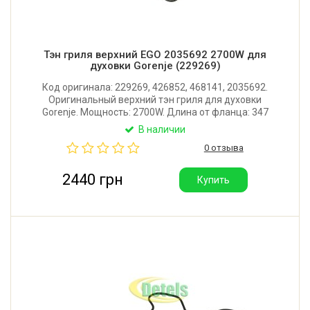
Тэн гриля верхний EGO 2035692 2700W для
духовки Gorenje (229269)
Код оригинала: 229269, 426852, 468141, 2035692.
Оригинальный верхний тэн гриля для духовки
Gorenje. Мощность: 2700W. Длина от фланца: 347
мм. Ширина (по трубкам): 366 мм. Фланец: 99х21 мм.
В наличии
Производитель: EGO (Германия).
0 отзыва
2440 грн
Купить