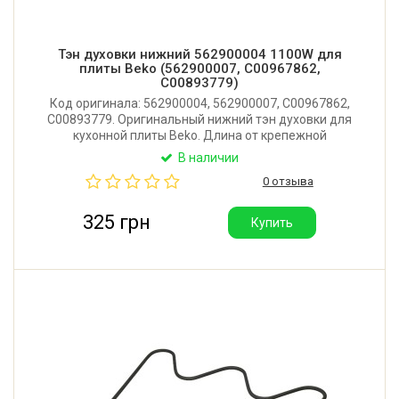
Тэн духовки нижний 562900004 1100W для
плиты Beko (562900007, C00967862,
C00893779)
Код оригинала: 562900004, 562900007, C00967862,
C00893779. Оригинальный нижний тэн духовки для
кухонной плиты Beko. Длина от крепежной
пластины: 365 мм. Ширина: 255 мм. Размер фланца:
В наличии
75x30 мм. Мощность: 1100W. Производитель: SKL-
0 отзыва
Sahterm (Турция).
325 грн
Купить