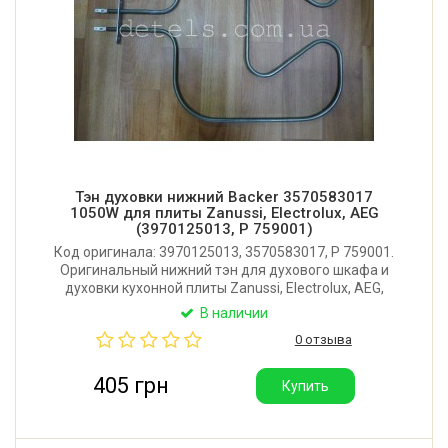
Тэн духовки нижний Backer 3570583017
1050W для плиты Zanussi, Electrolux, AEG
(3970125013, P 759001)
Код оригинала: 3970125013, 3570583017, P 759001.
Оригинальный нижний тэн для духового шкафа и
духовки кухонной плиты Zanussi, Electrolux, AEG,
Privileg. Размер: 370x320 мм. Между отверстиями
В наличии
крепления 60 мм. Мощность: 1050W.
0 отзыва
Производитель: Backer (Польша).
405 грн
Купить