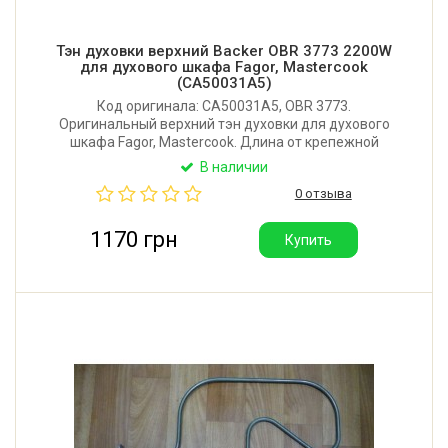
Тэн духовки верхний Backer OBR 3773 2200W
для духового шкафа Fagor, Mastercook
(CA50031A5)
Код оригинала: CA50031A5, OBR 3773.
Оригинальный верхний тэн духовки для духового
шкафа Fagor, Mastercook. Длина от крепежной
пластины: 395 мм. Ширина: 345 мм (по трубкам).
В наличии
Размер крепежной планки: 105х20 мм. Мощность:
0 отзыва
2200W. Производитель: Backer (Польша).
1170 грн
Купить