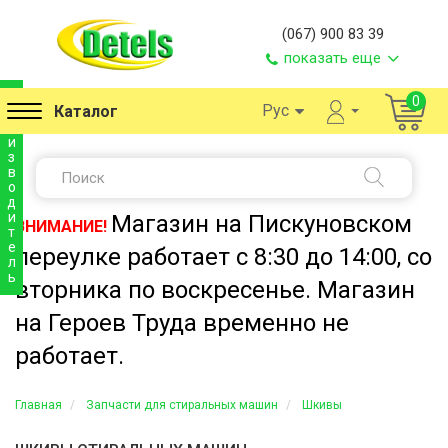
(067) 900 83 39
показать еще
п
0
Рус
Каталог
р
о
и
з
в
о
д
и
Магазин на Пискуновском
ВНИМАНИЕ!
т
е
переулке работает с 8:30 до 14:00, со
л
ь
вторника по воскресенье. Магазин
на Героев Труда временно не
работает.
Главная
Запчасти для стиральных машин
Шкивы