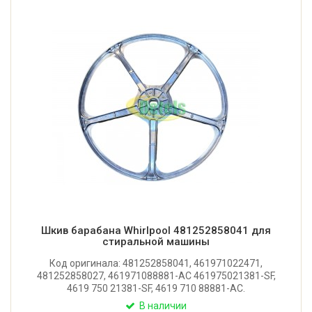
Шкив барабана Whirlpool 481252858041 для
стиральной машины
Код оригинала: 481252858041, 461971022471,
481252858027, 461971088881-AC 461975021381-SF,
4619 750 21381-SF, 4619 710 88881-AC.
Оригинальный шкив барабана для стиральной
В наличии