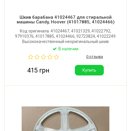
Шкив барабана 41024467 для стиральной
машины Candy, Hoover (41017885, 41024466)
Код оригинала: 41024467, 41021329, 41022792,
97910376, 41017885, 41024466, 92723824, 41022249.
Высококачественный неоригинальный шкив
барабана для стиральной машины Candy, Hoover.
В наличии
Диаметр: 278 мм. Посадочное место: шлицы 17x15
0 отзыва
мм. Производитель: Китай.
415 грн
Купить