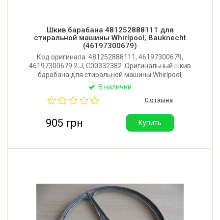
Шкив барабана 481252888111 для
стиральной машины Whirlpool, Bauknecht
(46197300679)
Код оригинала: 481252888111, 46197300679,
46197300679 2.J, C00332382. Оригинальный шкив
барабана для стиральной машины Whirlpool,
Bauknecht, Indesit, Hotpoint-Ariston, Bosch, Siemens,
В наличии
Gorenje. Диаметр: 298 мм. Посадочное место:
0 отзыва
16,4x13 мм. Производитель: Италия.
905 грн
Купить