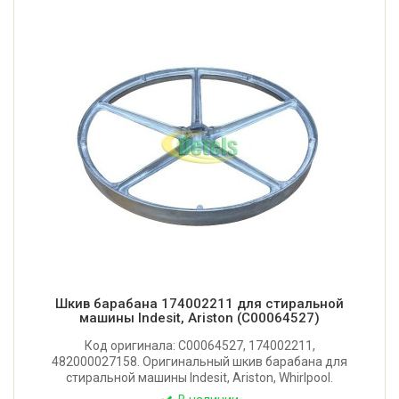
Шкив барабана 174002211 для стиральной
машины Indesit, Ariston (C00064527)
Код оригинала: C00064527, 174002211,
482000027158. Оригинальный шкив барабана для
стиральной машины Indesit, Ariston, Whirlpool.
Диаметр: 280 мм. Посадочное место: 17x11 мм.