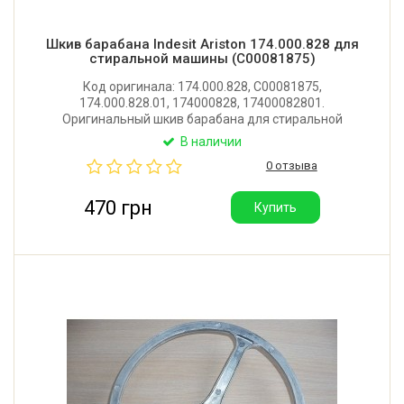
Шкив барабана Indesit Ariston 174.000.828 для
стиральной машины (C00081875)
Код оригинала: 174.000.828, C00081875,
174.000.828.01, 174000828, 17400082801.
Оригинальный шкив барабана для стиральной
машины Indesit, Ariston. Диаметр: 280 мм.
В наличии
Посадочное место: 25x11 мм. Производитель:
0 отзыва
Италия.
470 грн
Купить