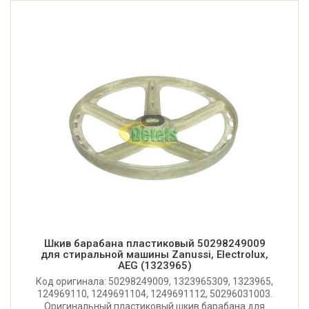
Шкив барабана пластиковый 50298249009
для стиральной машины Zanussi, Electrolux,
AEG (1323965)
Код оригинала: 50298249009, 1323965309, 1323965,
124969110, 1249691104, 1249691112, 50296031003.
Оригинальный пластиковый шкив барабана для