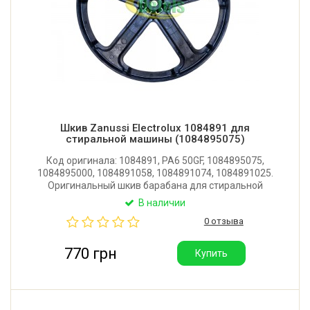
Шкив Zanussi Electrolux 1084891 для
стиральной машины (1084895075)
Код оригинала: 1084891, PA6 50GF, 1084895075,
1084895000, 1084891058, 1084891074, 1084891025.
Оригинальный шкив барабана для стиральной
машины Zanussi, Electrolux, AEG. Диаметр: 273 мм.
В наличии
Производитель: Италия. Поставляется в фирменной
0 отзыва
упаковке Electrolux.
770 грн
Купить