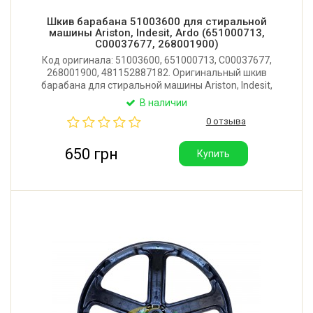
Шкив барабана 51003600 для стиральной
машины Ariston, Indesit, Ardo (651000713,
C00037677, 268001900)
Код оригинала: 51003600, 651000713, C00037677,
268001900, 481152887182. Оригинальный шкив
барабана для стиральной машины Ariston, Indesit,
Ardo, Whirlpool. Диаметр: 290 мм. Посадочное место:
В наличии
15,6х10,5 мм. Под клиновой ремень. Производитель:
0 отзыва
Италия.
650 грн
Купить