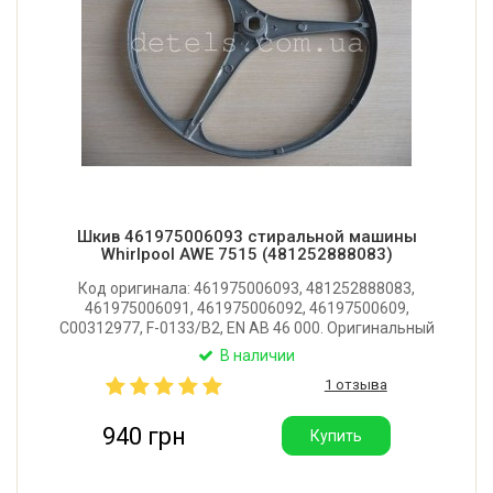
Шкив 461975006093 стиральной машины
Whirlpool AWE 7515 (481252888083)
Код оригинала: 461975006093, 481252888083,
461975006091, 461975006092, 46197500609,
C00312977, F-0133/B2, EN AB 46 000. Оригинальный
шкив для стиральной машины Whirlpool, Bauknecht,
В наличии
Indesit, Ariston, Bosch, Gorenje, Siemens, Smeg.
1 отзыва
Диаметр: 298 мм. Производитель: Италия.
940 грн
Купить