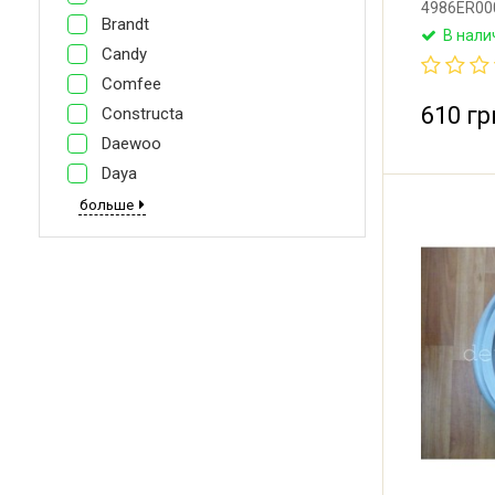
4986ER000
Brandt
MDS63537
В нали
манжета 
Candy
машины LG
Comfee
610 гр
Constructa
Daewoo
Daya
больше