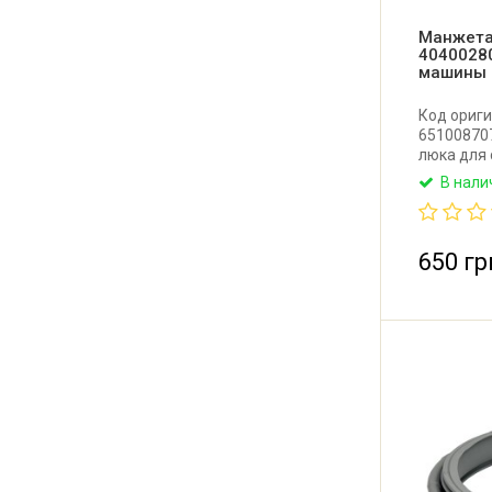
Манжета 
4040028
машины 
Код ориги
65100870
люка для 
Производи
В нали
650 гр