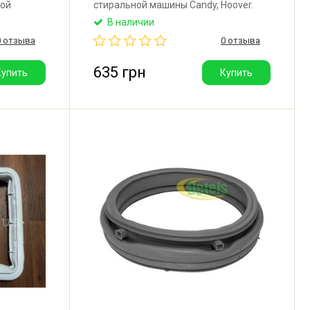
ной
стиральной машины Candy, Hoover.
убки —
Производитель: Италия.
В наличии
ыта.
0 отзыва
0 отзыва
635 грн
Купить
Купить