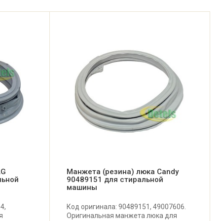
LG
Манжета (резина) люка Candy
льной
90489151 для стиральной
машины
4,
Код оригинала: 90489151, 49007606.
я
Оригинальная манжета люка для