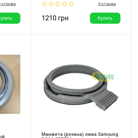
0 отзыва
0 отзыва
Поставляется в фирменной упаковке
Candy.
1210 грн
Купить
Купить
Манжета (резина) люка Samsung
ой