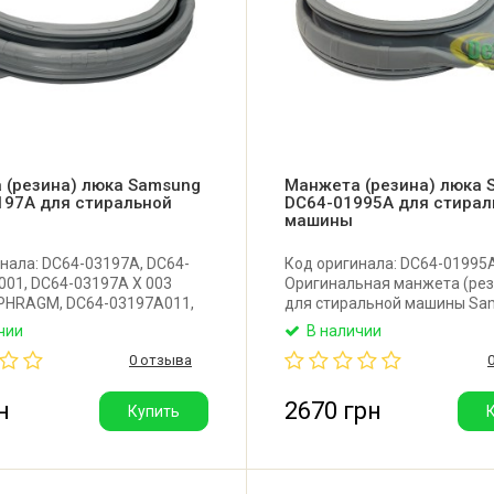
 (резина) люка Samsung
Манжета (резина) люка 
197A для стиральной
DC64-01995A для стирал
машины
нала: DC64-03197A, DC64-
Код оригинала: DC64-01995A
001, DC64-03197A X 003
Оригинальная манжета (рез
PHRAGM, DC64-03197A011,
для стиральной машины Sa
97A016, WW6000J-PJT,
чии
В наличии
PJT, WW6600R-PJT, DC97-
0 отзыва
Высококачественная
люка для стиральной
amsung. Производитель:
н
2670 грн
Купить