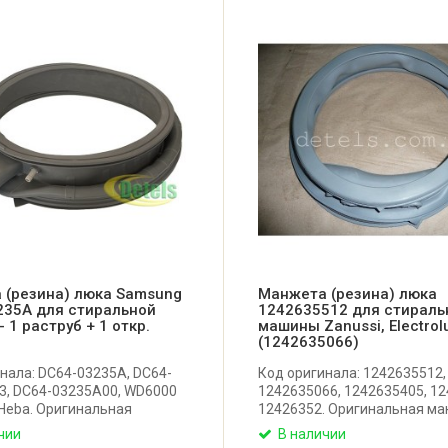
 (резина) люка Samsung
Манжета (резина) люка
235A для стиральной
1242635512 для стираль
 1 раструб + 1 откр.
машины Zanussi, Electrol
(1242635066)
нала: DC64-03235A, DC64-
Код оригинала: 1242635512,
3, DC64-03235A00, WD6000
1242635066, 1242635405, 12
 Heba. Оригинальная
12426352. Оригинальная м
люка для стиральной
люка для стиральной машин
чии
В наличии
amsung с сушкой.
сушкой Zanussi, Electrolux, A