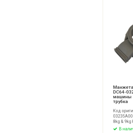
Манжета
DC64-03
машины -
трубка
Код ориги
03235A00
8kg & 9kg
манжета 
В нали
машины S