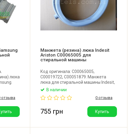
Samsung
Манжета (резина) люка Indesit
ьной
Ariston C00065005 для
стиральной машины
.
Код оригинала: C00065005,
ина) люка
C00019722, C00051879. Манжета
msung.
люка для стиральной машины Indesit,
Ariston, Whirlpool. Производитель:
В наличии
Италия.
0 отзыва
0 отзыва
755 грн
Купить
Купить