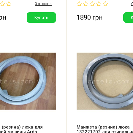
0 отзыва
о отводов: 1 раструб сушки,
Производитель: Италия.
я трубка, 3 сливных
.
рн
1890 грн
Купить
 (резина) люка для
Манжета (резина) люка
ной машины Ardo,
132221702 для стиральн