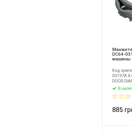
Манжета
DC64-03
машины
Код ориги
03197A X 
DOOR DIA
DC64-031
В нали
WW6600K-
18852A. 
манжета 
машины S
885 гр
Италия.