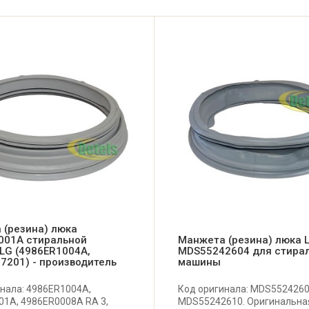
 (резина) люка
001A стиральной
Манжета (резина) люка 
LG (4986ER1004A,
MDS55242604 для стира
7201) - производитель
машины
нала: 4986ER1004A,
Код оригинала: MDS5524260
01A, 4986ER0008A RA 3,
MDS55242610. Оригинальна