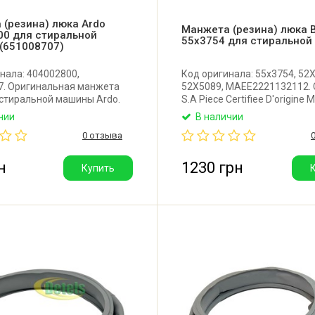
(резина) люка Ardo
Манжета (резина) люка B
00 для стиральной
55x3754 для стирально
(651008707)
нала: 404002800,
Код оригинала: 55x3754, 52
7. Оригинальная манжета
52X5089, MAEE2221132112.
стиральной машины Ardo.
S.A Piece Certifiee D'origine 
тель: Brumen (Италия).
Moule N12. <EPDM>, CK G3511
чии
В наличии
Оригинальная манжета люк
0 отзыва
стиральной машины Brandt.
Производитель: Франция.
н
1230 грн
Купить