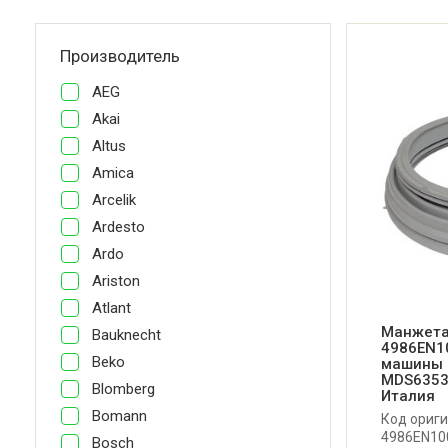
Производитель
AEG
Akai
Altus
Amica
Arcelik
Ardesto
Ardo
Ariston
Atlant
Манжета
Bauknecht
4986EN1
Beko
машины 
MDS6353
Blomberg
Италия
Bomann
Код ориги
4986EN10
Bosch