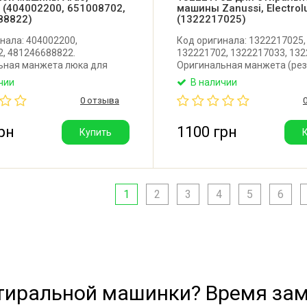
l (404002200, 651008702,
машины Zanussi, Electrol
88822)
(1322217025)
нала: 404002200,
Код оригинала: 1322217025,
, 481246688822.
132221702, 1322217033, 132
ьная манжета люка для
Оригинальная манжета (рез
й машины Ardo, Whirlpool.
для стиральной машины Zan
чии
В наличии
тель: Brumen (Италия).
Electrolux, Privileg. Производ
0 отзыва
Италия.
рн
1100 грн
Купить
1
2
3
4
5
6
стиральной машинки? Время зам