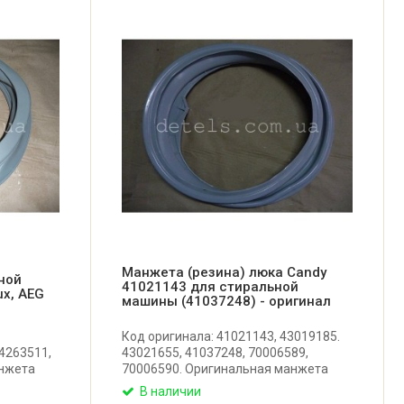
Манжета (резина) люка Candy
ной
41021143 для стиральной
ux, AEG
машины (41037248) - оригинал
Код оригинала: 41021143, 43019185.
4263511,
43021655, 41037248, 70006589,
анжета
70006590. Оригинальная манжета
ы с
люка для стиральной машины Candy,
В наличии
EG.
Hoover. Производитель: Италия.