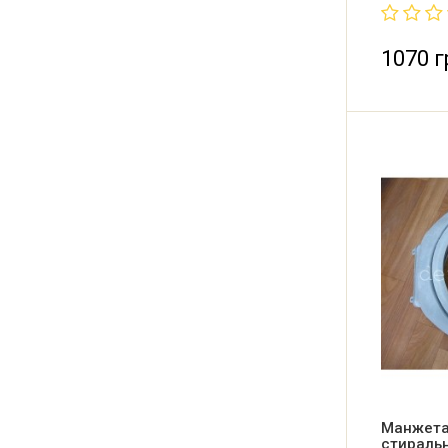
Количеств
1 открыта
отверстия
1070 г
Манжета
стираль