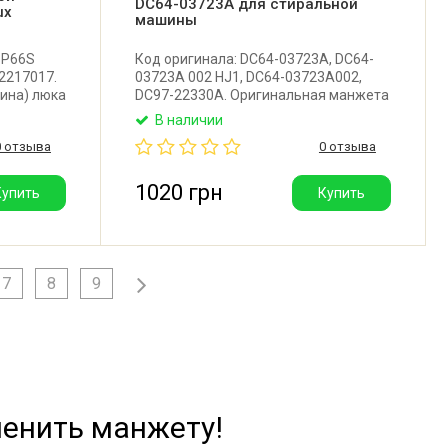
DC64-03723A для стиральной
ux
машины
 P66S
Код оригинала: DC64-03723A, DC64-
2217017.
03723A 002 HJ1, DC64-03723A002,
ина) люка
DC97-22330A. Оригинальная манжета
ussi,
люка для стиральной машины
В наличии
итель:
Samsung.
0 отзыва
0 отзыва
1020 грн
Купить
Купить
7
8
9
енить манжету!