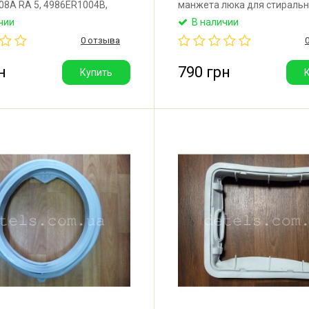
8A RA 5, 4986ER1004B,
манжета люка для стираль
201. Высококачественная
машины LG. Две верхние тр
чии
В наличии
люка для стиральной
глухие, одна нижняя — откр
0 отзыва
. Производитель: Италия.
н
790 грн
Купить