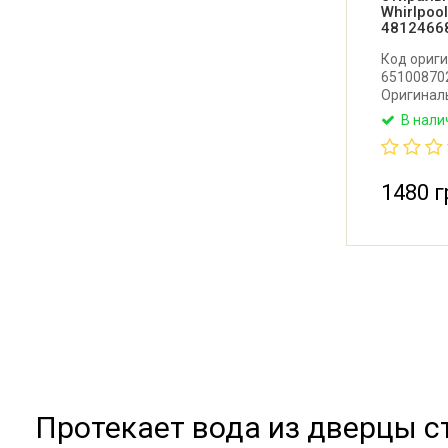
Whirlpoo
4812466
Код ориги
651008702
Оригинал
стирально
В нали
Производи
1480 г
Протекает вода из дверцы 