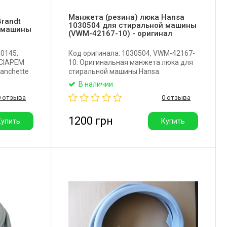
Манжета (резина) люка Hansa
randt
1030504 для стиральной машины
й машины
(VWM-42167-10) - оригинал
X0145,
Код оригинала: 1030504, VWM-42167-
 CIAPEM
10. Оригинальная манжета люка для
Manchette
стиральной машины Hansa.
.
В наличии
а для
0 отзыва
0 отзыва
1200 грн
Купить
Купить