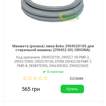
Манжета (резина) люка Beko 2904520100 для
стиральной машины (290452.00) ORIGINAL
Код оригинала: 2904520100, 290557..00 PMR-2,
2905572900, 2905570100, EPDM 290452.00 PMR-7,
PMR-8, 2828970300, 2466300302, 2904523600.
Оригинальная манжета люка для стиральной
В наличии
машины Beko, Blomberg, Altus, Smeg, Fagor.
0 отзыва
Производитель: Турция.
565 грн
Купить