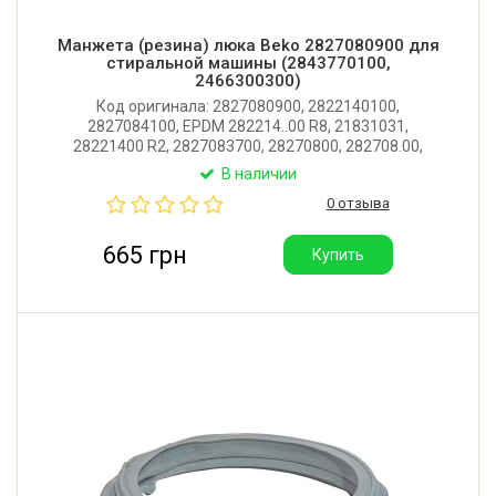
Манжета (резина) люка Beko 2827080900 для
стиральной машины (2843770100,
2466300300)
Код оригинала: 2827080900, 2822140100,
2827084100, EPDM 282214..00 R8, 21831031,
28221400 R2, 2827083700, 28270800, 282708.00,
282708XX00, 2466300300, 2827084100, 284377.00,
В наличии
284377..00, 28270809, 2843770100, 2843770200,
0 отзыва
2466300306. Производитель: Beko (Турция).
665 грн
Купить