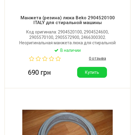
Манжета (резина) люка Beko 2904520100
ITALY для стиральной машины
Код оригинала: 2904520100, 2904524600,
2905570100, 2905572900, 2466300302.
Неоригинальная манжета люка для стиральной
машины Beko, Blomberg, Altus, Smeg, Fagor.
В наличии
Производитель: Италия.
0 отзыва
690 грн
Купить