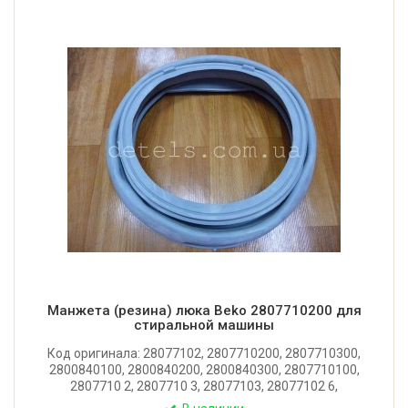
Манжета (резина) люка Beko 2807710200 для
стиральной машины
Код оригинала: 28077102, 2807710200, 2807710300,
2800840100, 2800840200, 2800840300, 2807710100,
2807710 2, 2807710 3, 28077103, 28077102 6,
280771026, 28077102 5 (280771025).