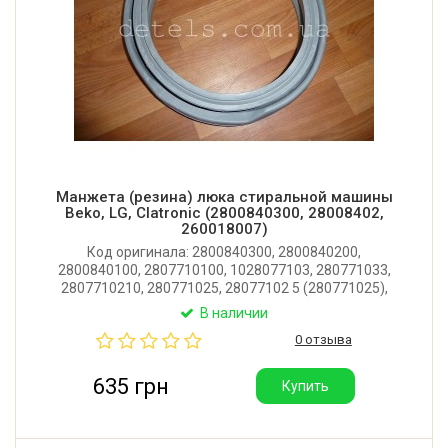
Манжета (резина) люка стиральной машины
Beko, LG, Clatronic (2800840300, 28008402,
260018007)
Код оригинала: 2800840300, 2800840200,
2800840100, 2807710100, 1028077103, 280771033,
2807710210, 280771025, 28077102 5 (280771025),
28077102 7 (28077102-7), 28077103 4 (280771034),
В наличии
2800840300H, 28077102.10. Производитель: Турция.
0 отзыва
635 грн
Купить