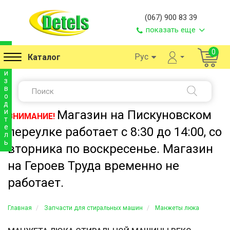
(067) 900 83 39
показать еще
п
0
Рус
Каталог
р
о
и
з
в
о
д
и
Магазин на Пискуновском
ВНИМАНИЕ!
т
е
переулке работает с 8:30 до 14:00, со
л
ь
вторника по воскресенье. Магазин
на Героев Труда временно не
работает.
Главная
Запчасти для стиральных машин
Манжеты люка