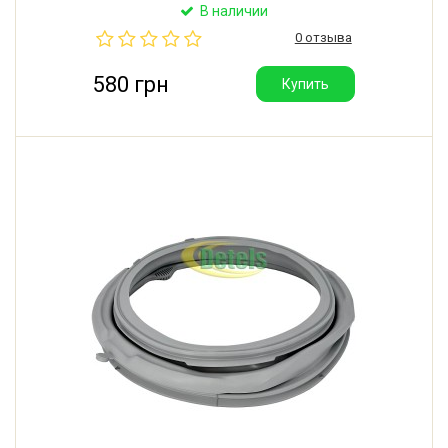
2804860100-T13, ARC 2804860100. Производитель:
В наличии
Турция (оригинал Beko).
0 отзыва
580 грн
Купить