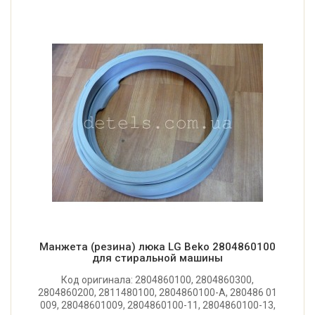
Манжета (резина) люка LG Beko 2804860100
для стиральной машины
Код оригинала: 2804860100, 2804860300,
2804860200, 2811480100, 2804860100-A, 280486 01
009, 28048601009, 2804860100-11, 2804860100-13,