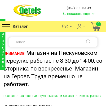
(067) 900 83 39
показать еще
п
0
Рус
Каталог
р
о
и
з
в
о
д
и
Магазин на Пискуновском
ВНИМАНИЕ!
т
е
переулке работает с 8:30 до 14:00, со
л
ь
вторника по воскресенье. Магазин
на Героев Труда временно не
работает.
Главная
Запчасти для кухонных плит и духовок
Кнопки розжига