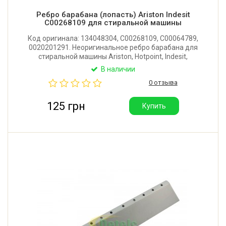
Ребро барабана (лопасть) Ariston Indesit
C00268109 для стиральной машины
Код оригинала: 134048304, C00268109, C00064789,
0020201291. Неоригинальное ребро барабана для
стиральной машины Ariston, Hotpoint, Indesit,
Whirlpool. Длина: 220 мм. Имеет 12 отверстий.
В наличии
Крепление: 6 защелок.
0 отзыва
125 грн
Купить