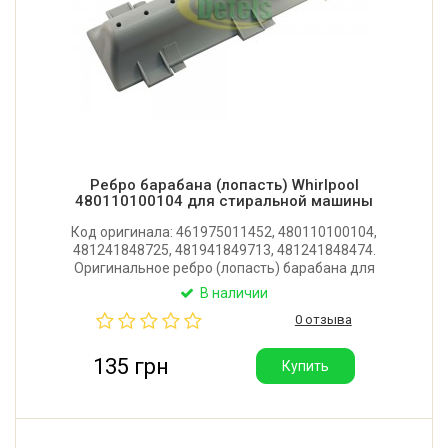
Ребро барабана (лопасть) Whirlpool
480110100104 для стиральной машины
Код оригинала: 461975011452, 480110100104,
481241848725, 481941849713, 481241848474.
Оригинальное ребро (лопасть) барабана для
стиральной машины Whirlpool, Bauknecht. Длина:
В наличии
215 мм. Имеет 10 отверстий. Крепление: 6 защелок.
0 отзыва
Производитель: Италия.
135 грн
Купить