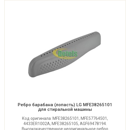
Ребро барабана (лопасть) LG MFE38265101
для стиральной машины
Код оригинала: MFE38265101, MFE57764501,
4433ER1002A, MFE38265105, AGF69478194.
Высококачественное неоригинальное ребро