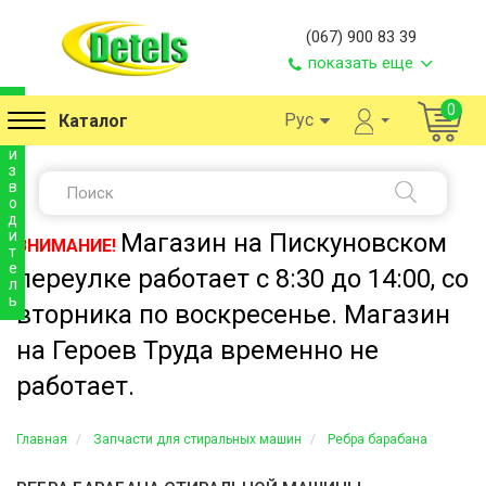
(067) 900 83 39
показать еще
п
0
Рус
Каталог
р
о
и
з
в
о
д
и
Магазин на Пискуновском
ВНИМАНИЕ!
т
е
переулке работает с 8:30 до 14:00, со
л
ь
вторника по воскресенье. Магазин
на Героев Труда временно не
работает.
Главная
Запчасти для стиральных машин
Ребра барабана