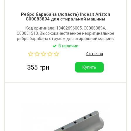
Ребро барабана (лопасть) Indesit Ariston
C00083894 для стиральной машины
Код оригинала: 13402696005, C00083894,
C00051510. Высококачественное неоригинальное
ребро барабана с грузом для стиральной машины
Indesit, Ariston с вертикальной загрузкой. Длина:
В наличии
205 мм. Крепление: 6 защелок и саморез.
0 отзыва
Производитель: Китай.
355 грн
Купить