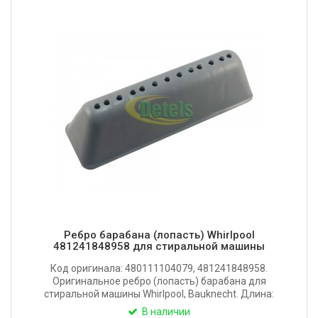
Ребро барабана (лопасть) Whirlpool
481241848958 для стиральной машины
Код оригинала: 480111104079, 481241848958.
Оригинальное ребро (лопасть) барабана для
стиральной машины Whirlpool, Bauknecht. Длина:
175 мм. Имеет 13 отверстий. Крепление: 4 защелки
В наличии