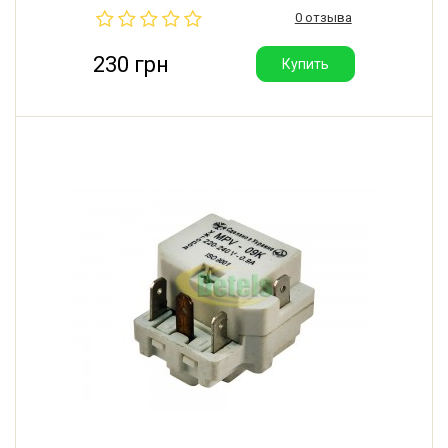
компрессоров ACC / SECOP: HMK80AA, HKK80AA,
0 отзыва
HMK95AA, HKK95AA, HQY90AA, HVY75AA.
Производитель: Secop (Словакия).
230 грн
Купить