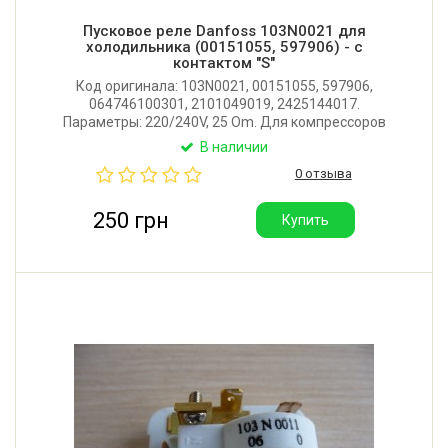
Пусковое реле Danfoss 103N0021 для
холодильника (00151055, 597906) - с
контактом "S"
Код оригинала: 103N0021, 00151055, 597906,
064746100301, 2101049019, 2425144017.
Параметры: 220/240V, 25 Om. Для компрессоров
Danfoss серии TL, NL, FR, SC, PL, Secop. Контакт "S"
В наличии
используется для подключения емкостного
0 отзыва
конденсатора. Производитель: Китай.
250 грн
Купить