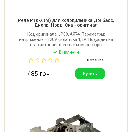
Реле РТК-Х (М) для холодильника Донбасс,
Днепр, Норд, Ока - оригинал
Код оригинала: JP00, АЯ74. Параметры:
напряжение ~220V, сила тока 1,3A. Подходит на
старые отечественные компрессоры
горизонтального типа ДХМ-5. Является полным
В наличии
аналогом реле РТП-1 220В; 1,3А. Производитель:
0 отзыва
ЛЭТЗ ( ОРИГИНАЛ!).
485 грн
Купить