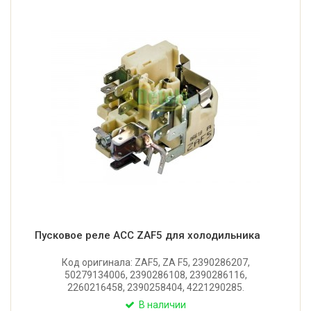
Пусковое реле ACC ZAF5 для холодильника
Код оригинала: ZAF5, ZA F5, 2390286207,
50279134006, 2390286108, 2390286116,
2260216458, 2390258404, 4221290285.
Оригинальное пускозащитное реле для
В наличии