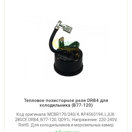
Тепловое позисторное реле DRB4 для
холодильника (B77-120)
Код оригинала: MCBR170/240/4, AP4565194, LJUX-
28GCF, DRB4, B77-120, QD91L. Напряжение: 220-240V,
RoHS. Для холодильников и морозильных камер
AEG Oko Arctis, Liebherr, Zanussi, Electrolux,