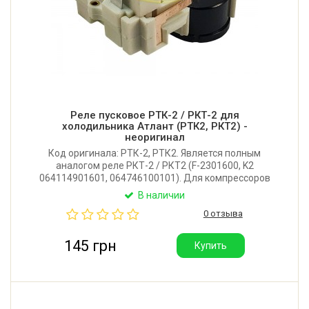
Реле пусковое РТК-2 / РКТ-2 для
холодильника Атлант (РТК2, РКТ2) -
неоригинал
Код оригинала: РТК-2, РТК2. Является полным
аналогом реле РКТ-2 / РКТ2 (F-2301600, K2
064114901601, 064746100101). Для компрессоров
«Барановичи», «Бирюса», "Atlant": СК-120, СКО-120,
В наличии
СК-140, СКО-140, СК-160, СКО-160, СК-175, СКО-175.
0 отзыва
Производитель: Китай.
145 грн
Купить