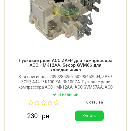
Пусковое реле ACC ZAFP для компрессора
ACC HMK12AA, Secop GVM66 для
холодильника
Код оригинала: 2390286256, 50293452004, ZAFP,
ZCFP, A44L7 K100 ZA, RK100ZA. Пусковое реле
компрессора ACC HMK12AA, ACC GVM57AA, ACC
GVM44AA, ACC GVM66AA, ACC GVM38AA, Secop
В наличии
GVM66. Производитель: ACC (Италия).
0 отзыва
230 грн
Купить