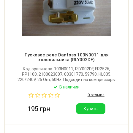
Пусковое реле Danfoss 103N0011 для
холодильника (RLY002DF)
Код оригинала: 103N0011, RLY002DF, FR2526,
PP1100, 2100023007, 00301770, 59790, HL035.
220/240V, 25 Om, 50Hz. Подходит на компрессоры
Danfoss серии TL, NL, FR, SC, PL, TLX, Secop, Liebherr
В наличии
6940606, RF6, R603, RK6, HF4 и др. Отличается от
0 отзыва
103N0021 отсутствием контакта S.
195 грн
Купить