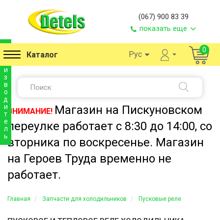
(067) 900 83 39
показать еще
п
0
Рус
Каталог
р
о
и
з
в
о
д
и
Магазин на Пискуновском
ВНИМАНИЕ!
т
е
переулке работает с 8:30 до 14:00, со
л
ь
вторника по воскресенье. Магазин
на Героев Труда временно не
работает.
Главная
Запчасти для холодильников
Пусковые реле