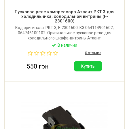
Пусковое реле компрессора Атлант РКТ 3 для
холодильника, холодильной витрины (F-
2301600)
Код оригинала: РКТ 3, F-2301600, К3 064114901602,
064746100102. Оригинальное пусковое реле для
холодильного шкафа-витрины Атлант.
Устанавливается на компрессоры «Барановичи»
В наличии
СК-200, СКО-200; «Бирюса»; "Atlant". Производитель:
0 отзыва
ЗАО Атлант (Беларусь).
550 грн
Купить