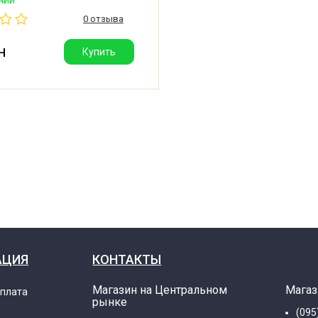
тель: Klixon (Китай).
0 отзыва
н
Купить
АЦИЯ
КОНТАКТЫ
Магазин на Центральном
Магаз
оплата
рынке
(095