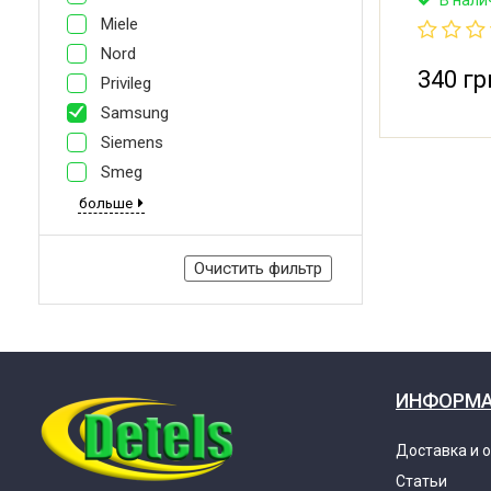
Производи
Miele
Nord
340 гр
Privileg
Samsung
Siemens
Smeg
больше
Очистить фильтр
ИНФОРМ
Доставка и 
Статьи