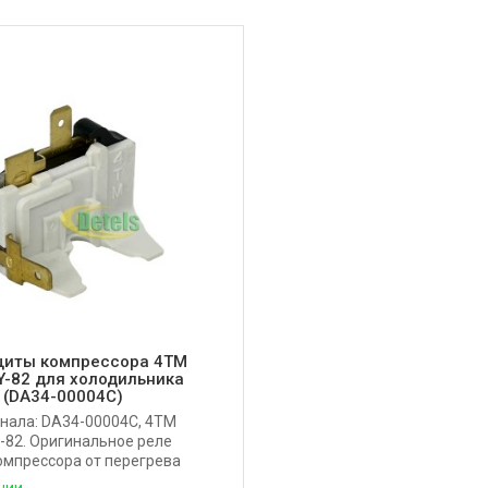
щиты компрессора 4TM
Y-82 для холодильника
 (DA34-00004C)
нала: DA34-00004C, 4TM
-82. Оригинальное реле
омпрессора от перегрева
дильника Samsung.
чии