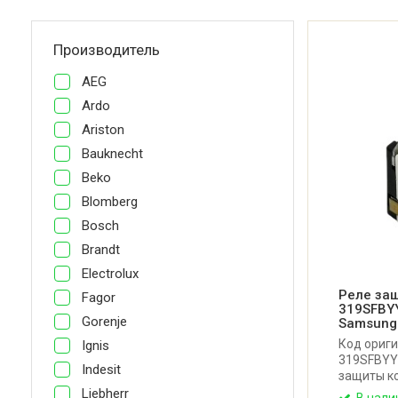
Производитель
AEG
Ardo
Ariston
Bauknecht
Beko
Blomberg
Bosch
Brandt
Electrolux
Реле за
Fagor
319SFBY
Gorenje
Samsung
Код ориги
Ignis
319SFBYY
Indesit
защиты к
для холо
Liebherr
В нали