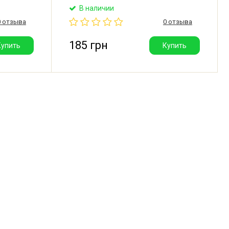
G,
электротехнических устройств.
В наличии
Производитель: Hoosense (Китай).
0 отзыва
0 отзыва
еет 3
итель:
185 грн
Купить
Купить