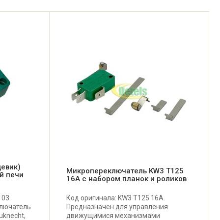
евик)
Микропереключатель KW3 T125
й печи
16A с набором планок и роликов
103.
Код оригинала: KW3 T125 16A.
лючатель
Предназначен для управления
uknecht,
движущимися механизмами