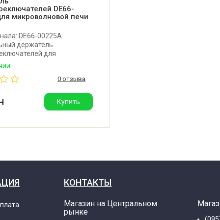
ль
реключателей DE66-
для микроволновой печи
нала: DE66-00225A.
ьный держатель
еключателей для
новой печи Samsung.
чии
итель: Малайзия.
0 отзыва
н
Купить
АЦИЯ
КОНТАКТЫ
Магазин на Центральном
Магаз
оплата
рынке
(095