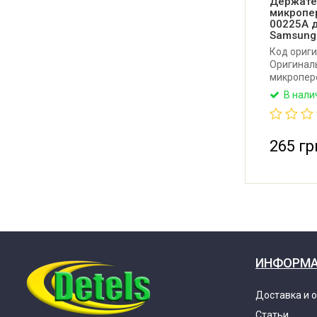
Держате
микропе
00225A 
Samsung
Код ориги
Оригинал
микропер
микровол
В нали
Производ
265 гр
ИНФОРМ
Доставка и 
Статьи