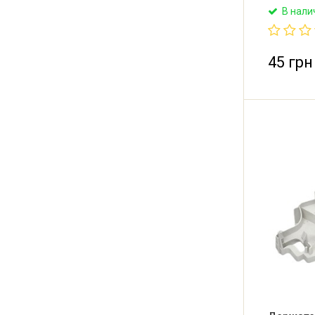
Samsung, 
В нали
Daewoo, El
Параметры
контакта 
Daier (Ки
45 грн