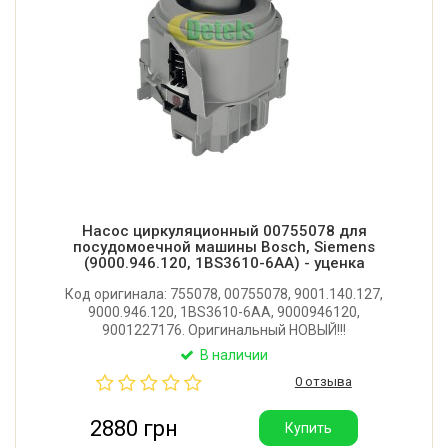
Насос циркуляционный 00755078 для
посудомоечной машины Bosch, Siemens
(9000.946.120, 1BS3610-6AA) - уценка
Код оригинала: 755078, 00755078, 9001.140.127,
9000.946.120, 1BS3610-6AA, 9000946120,
9001227176. Оригинальный НОВЫЙ!!!
циркуляционный насос для посудомоечной
В наличии
машины Bosch, Siemens. Причина уценки:
0 отзыва
незначительные потертости на корпусе, не
влияющие на работоспособность.
2880 грн
Купить