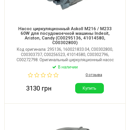
Насос циркуляционный Askoll M216 / M233
60W для посудомоечной машины Indesit,
Ariston, Candy (C00295136, 41014580,
C00302800)
Код оригинала: 295136, 160021833.04, C00302800,
C00303737, C00256523, 41014580, C00302796,
C00272798. Оригинальный циркуляционный насос
для посудомоечной машины Indesit, Ariston, Candy,
В наличии
Whirlpool. Мощность: 60W. Медная обмотка.
0 отзыва
Производитель: Askoll (Словакия).
3130 грн
Купить