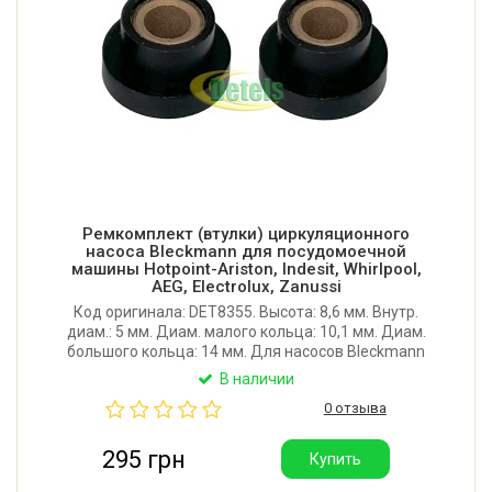
Ремкомплект (втулки) циркуляционного
насоса Bleckmann для посудомоечной
машины Hotpoint-Ariston, Indesit, Whirlpool,
AEG, Electrolux, Zanussi
Код оригинала: DET8355. Высота: 8,6 мм. Внутр.
диам.: 5 мм. Диам. малого кольца: 10,1 мм. Диам.
большого кольца: 14 мм. Для насосов Bleckmann
VSM-E2-IMQ, VSM-E25A0, VSM-E20, VSM-E20A0.
В наличии
Материал: бронзографит + графитонаполненный
0 отзыва
капролон. Цена указана за комплект.
295 грн
Купить