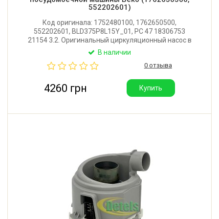
552202601)
Код оригинала: 1752480100, 1762650500,
552202601, BLD375P8L15Y_01, PC 47 18306753
21154 3.2. Оригинальный циркуляционный насос в
сборе с тэном для посудомоечной машины Beko,
В наличии
Blomberg, Acelik. Мощность насоса/тэна:
0 отзыва
45W/1800W. Производитель: Bleckmann (Германия).
4260 грн
Купить