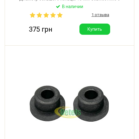
насосами SISME 9000658862, 9000681690,
В наличии
9000831694, 9000.437089-P0006, 9000561777.
1 отзыва
Материал: графит. Производитель: Украина.
375 грн
Купить