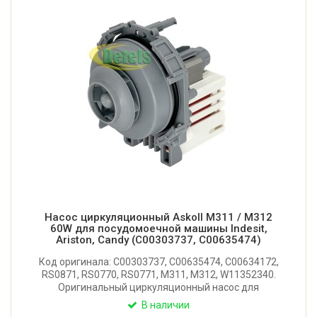
Насос циркуляционный Askoll M311 / M312
60W для посудомоечной машины Indesit,
Ariston, Candy (C00303737, C00635474)
Код оригинала: C00303737, C00635474, C00634172,
RS0871, RS0770, RS0771, M311, M312, W11352340.
Оригинальный циркуляционный насос для
посудомоечной машины Indesit, Ariston, Candy,
В наличии
Whirlpool, Bauknecht, Privileg. Мощность: 60W.