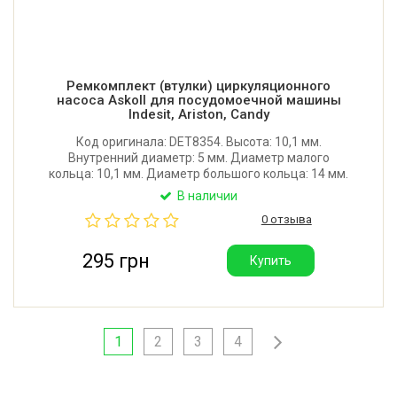
Ремкомплект (втулки) циркуляционного
насоса Askoll для посудомоечной машины
Indesit, Ariston, Candy
Код оригинала: DET8354. Высота: 10,1 мм.
Внутренний диаметр: 5 мм. Диаметр малого
кольца: 10,1 мм. Диаметр большого кольца: 14 мм.
Для насосов Askoll M233, M216, M311, M312, M96_3.
В наличии
Материал: бронзографит + графитонаполненный
0 отзыва
капролон. Цена указана за комплект.
295 грн
Купить
1
2
3
4