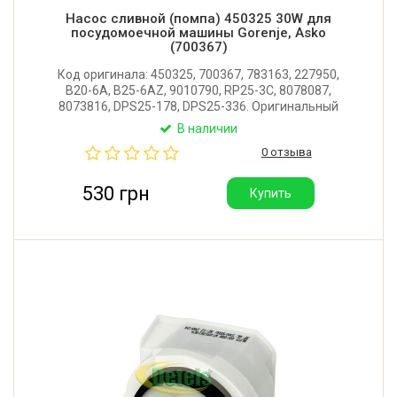
Насос сливной (помпа) 450325 30W для
посудомоечной машины Gorenje, Asko
(700367)
Код оригинала: 450325, 700367, 783163, 227950,
B20-6A, B25-6AZ, 9010790, RP25-3C, 8078087,
8073816, DPS25-178, DPS25-336. Оригинальный
сливной насос для посудомоечной машины Gorenje,
В наличии
Asko, Hisense. Мощность: 30W. Производитель:
0 отзыва
Hanyu (Китай).
530 грн
Купить