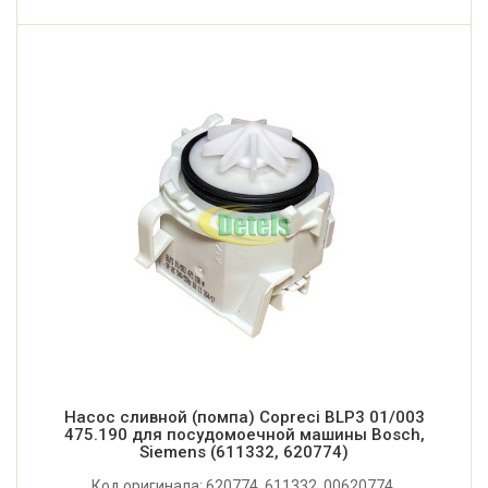
Насос сливной (помпа) Copreci BLP3 01/003
475.190 для посудомоечной машины Bosch,
Siemens (611332, 620774)
Код оригинала: 620774, 611332, 00620774,