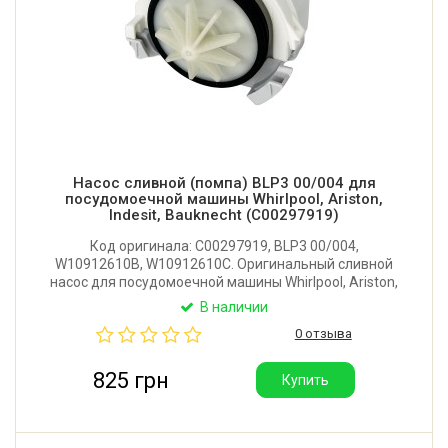
Насос сливной (помпа) BLP3 00/004 для
посудомоечной машины Whirlpool, Ariston,
Indesit, Bauknecht (C00297919)
Код оригинала: C00297919, BLP3 00/004,
W10912610B, W10912610C. Оригинальный сливной
насос для посудомоечной машины Whirlpool, Ariston,
Indesit, Bauknecht. Рабочее напряжение: 54V/55Hz.
В наличии
Мощность: 50W. Производитель: Copreci (Испания).
0 отзыва
825 грн
Купить