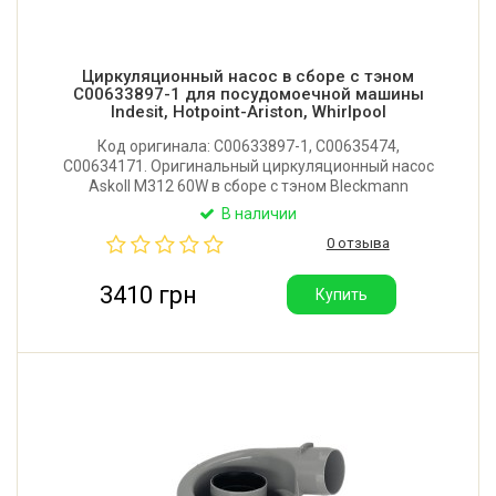
Циркуляционный насос в сборе с тэном
C00633897-1 для посудомоечной машины
Indesit, Hotpoint-Ariston, Whirlpool
Код оригинала: C00633897-1, C00635474,
C00634171. Оригинальный циркуляционный насос
Askoll M312 60W в сборе с тэном Bleckmann
W11430493 PC47 1800W. Производитель: Словакия.
В наличии
Данный комплект является официальной заменой
0 отзыва
насоса Hanning.
3410 грн
Купить