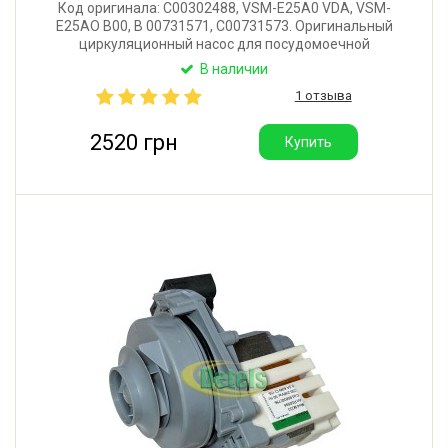
Код оригинала: C00302488, VSM-E25A0 VDA, VSM-
E25AO B00, B 00731571, C00731573. Оригинальный
циркуляционный насос для посудомоечной
машины Indesit, Ariston, Whirlpool. Мощность: 95W.
В наличии
Подходит к ТЭНу Bleckmann PC47 306102 /
1 отзыва
160029441. Производитель: Bleckmann (Германия).
2520 грн
Купить