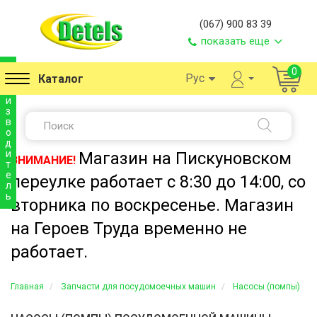
(067) 900 83 39
показать еще
п
0
Рус
Каталог
р
о
и
з
в
о
д
и
Магазин на Пискуновском
ВНИМАНИЕ!
т
е
переулке работает с 8:30 до 14:00, со
л
ь
вторника по воскресенье. Магазин
на Героев Труда временно не
работает.
Главная
Запчасти для посудомоечных машин
Насосы (помпы)