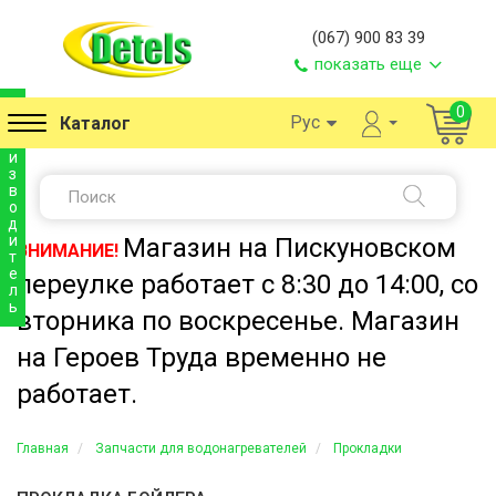
(067) 900 83 39
показать еще
п
0
Рус
Каталог
р
о
и
з
в
о
д
и
Магазин на Пискуновском
ВНИМАНИЕ!
т
е
переулке работает с 8:30 до 14:00, со
л
ь
вторника по воскресенье. Магазин
на Героев Труда временно не
работает.
Главная
Запчасти для водонагревателей
Прокладки