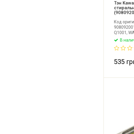
Тэн Kaw
стираль
(908092
Код ориги
908092001
Q1001, W
тэн в сбо
В нали
стиральн
275 мм. М
Производи
535 гр