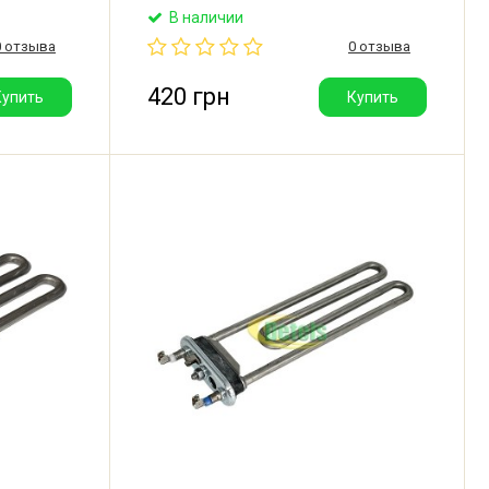
м.
для стиральной машины Haier. Длина:
В наличии
рстия под
165 мм. Мощность: 1800W.
0 отзыва
0 отзыва
ь:
Производитель: Kawai (Китай).
420 грн
Купить
Купить