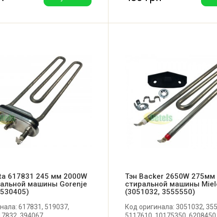
ta 617831 245 мм 2000W
Тэн Backer 2650W 275мм
ральной машины Gorenje
стиральной машины Miel
 530405)
(3051032, 3555550)
нала: 617831, 519037,
Код оригинала: 3051032, 35
17832, 394067.
5117610, 10175350, 6208450,