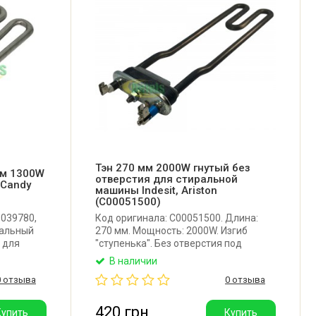
Тэн 270 мм 2000W гнутый без
мм 1300W
отверстия для стиральной
 Candy
машины Indesit, Ariston
(C00051500)
1039780,
Код оригинала: C00051500. Длина:
нальный
270 мм. Мощность: 2000W. Изгиб
 для
"ступенька". Без отверстия под
oover.
датчик. Производитель: Thermowatt
В наличии
300W.
(Италия).
0 отзыва
0 отзыва
).
420 грн
Купить
Купить