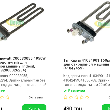
rmowatt C00033055 1950W
Тэн Kawai 41034901 160
подогнутый для
для стиральной машины
ой машины Indesit,
(41042459)
(482000026234)
нала: C00033055,
Код оригинала: 41034901, 4
234. Оригинальный тэн без
41042459, 41036768. Ориги
 под датчик для стиральной
тэн с термодатчиком 20 кОм
esit, Ariston, Whirlpool.
стиральной машины Candy, H
чии
В наличии
0 мм. Мощность: 1950W.
Длина: 160 мм. Мощность: 1
0 отзыва
ольшой изгиб. Уплотнитель
Уплотнитель с бортиком.
м. Производитель:
Производитель: Kawai (Китай
t (Италия).
н
480 грн
Купить