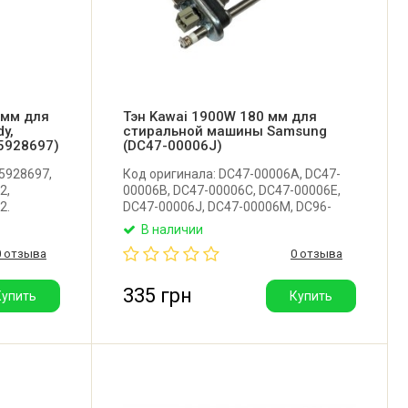
 мм для
Тэн Kawai 1900W 180 мм для
y,
стиральной машины Samsung
25928697)
(DC47-00006J)
5928697,
Код оригинала: DC47-00006A, DC47-
2,
00006B, DC47-00006C, DC47-00006E,
2.
DC47-00006J, DC47-00006M, DC96-
рстия под
01445B. Оригинальный тэн без
В наличии
шины
керамического покрытия с
0 отзыва
0 отзыва
Whirlpool,
термодатчиком 12 кОм для
ность:
стиральной машины Samsung. Длина:
(Италия).
180 мм. Мощность: 1900W.
335 грн
Купить
Купить
Производитель: Kawai (Китай).