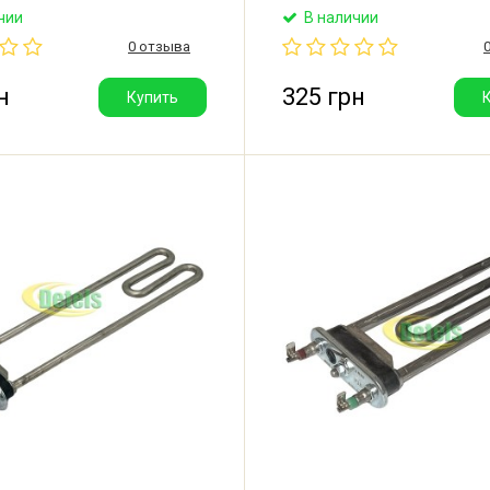
еет отверстие под
LB1DAB 000LG. Длина: 175 м
чии
В наличии
ик. Производитель: Kawai
Мощность: 1900W. Без отве
0 отзыва
термодатчик. Производител
Thermowatt (Сербия).
н
325 грн
Купить