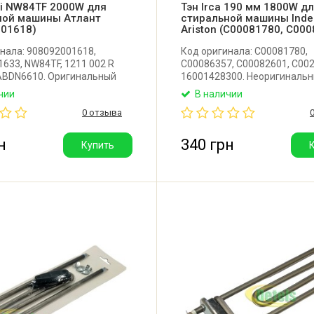
ai NW84TF 2000W для
Тэн Irca 190 мм 1800W д
ной машины Атлант
стиральной машины Indes
001618)
Ariston (C00081780, C00
нала: 908092001618,
Код оригинала: C00081780,
633, NW84TF, 1211 002 R
C00086357, C00082601, C00
ABDN6610. Оригинальный
16001428300. Неоригинальн
ре с термодатчиком для
для стиральной машины Inde
чии
В наличии
ой машины Атлант. Длина:
Ariston. Длина: 190 мм. Мощ
0 отзыва
ощность: 2000W.
1800W. Производитель: Irca 
тель: Kawai (Китай)
н
340 грн
Купить