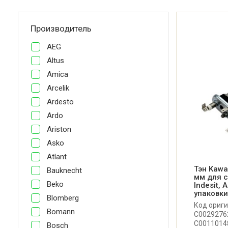
Производитель
AEG
Altus
Amica
Arcelik
Ardesto
Ardo
Ariston
Asko
Atlant
Тэн Kawa
Bauknecht
мм для 
Beko
Indesit, 
упаковки
Blomberg
Код ориги
Bomann
C00292762
C00110148
Bosch