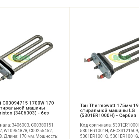
i C00094715 1700W 170
Тэн Thermowatt 175мм 1
стиральной машины
стиральной машины LG
Ariston (3406003) - без
(5301ER1000H) - Сербия
нала: 3406003, C00380151,
Код оригинала: 5301ER1000
, W10954878, C00255452,
5301ER1001H, AEG33121509,
. Длина: 170 мм. Мощность:
5301ER1001Q, 5301ER1001G