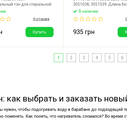
альный тэн для стиральной
3051038, 3051039. Длина бе
renje. Длина: 245 мм.
275 мм. Полная длина: 295 м
чии
В наличии
 2000W. Изгиб у основания.
Мощность: 2650W. В компле
0 отзыва
стия под термодатчик.
фиксаторы и уплотнитель №
тель: Kaneta (Китай).
без отверстия под датчик.
Производитель: Backer (Пол
н
935 грн
Купить
1
2
3
4
5
6
 как выбрать и заказать новы
ы нужен, чтобы подогревать воду в барабане до подходящей т
жно поменять. Как понять, что нагреватель сломался? Во время 