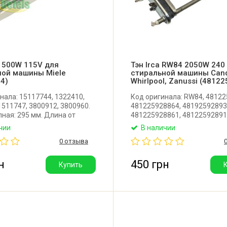
 1500W 115V для
Тэн Irca RW84 2050W 240
ной машины Miele
стиральной машины Cand
4)
Whirlpool, Zanussi (4812
нала: 15117744, 1322410,
Код оригинала: RW84, 48122
1511747, 3800912, 3800960.
481225928864, 48192592893
ная: 295 мм. Длина от
481225928861, 48122592891
: 280 мм. Рабочее
Оригинальный тэн без отве
чии
В наличии
е: 115V. Мощность: 1500W.
датчик для стиральной ма
0 отзыва
те фиксаторы и
Bauknecht, Candy, Electrolux, 
ль № 5986221 без
Zanussi. Длина: 240 мм. Мощ
 под датчик.
2050W. Производитель: Irca 
н
450 грн
Купить
тель: Irca (Италия).