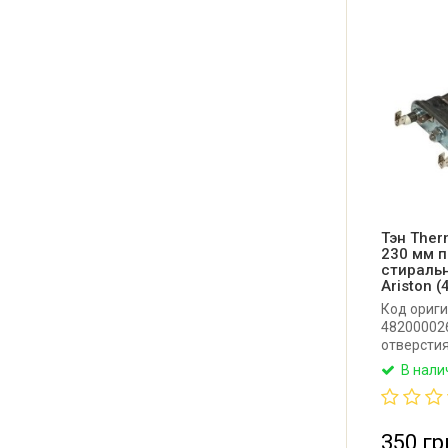
Тэн The
230 мм 
стиральн
Ariston 
Код ориги
482000026
отверстия
машины Ind
В нали
Длина: 23
Имеет неб
с бортико
Thermowat
350 гр