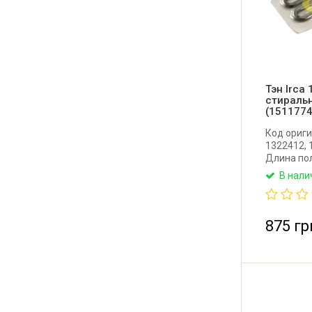
Тэн Irca
стираль
(1511774
Код ориги
1322412, 
Длина пол
изолятора
В нали
напряжени
В комплек
уплотните
отверстия
875 гр
Производи