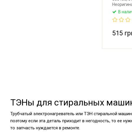
Неоригин
машины Go
В нали
Мощность:
Без отвер
Производи
515 гр
ТЭНы для стиральных машин:
Трубчатый электронагреватель или ТЭН стиральной машин
поэтому если эта деталь приходит в негодность, то ее ну
то запчасть нуждается в ремонте.