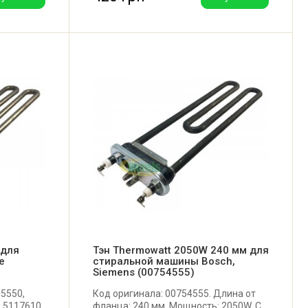
 для
Тэн Thermowatt 2050W 240 мм для
e
стиральной машины Bosch,
Siemens (00754555)
55550,
Код оригинала: 00754555. Длина от
 5117610,
фланца: 240 мм. Мощность: 2050W. С