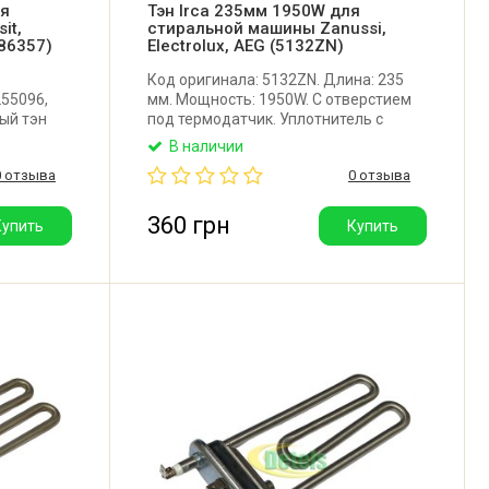
ля
Тэн Irca 235мм 1950W для
it,
стиральной машины Zanussi,
086357)
Electrolux, AEG (5132ZN)
Код оригинала: 5132ZN. Длина: 235
255096,
мм. Мощность: 1950W. С отверстием
ый тэн
под термодатчик. Уплотнитель с
sit,
бортиком. Производитель: Irca
В наличии
ность:
(Италия).
0 отзыва
0 отзыва
(Италия).
360 грн
Купить
Купить