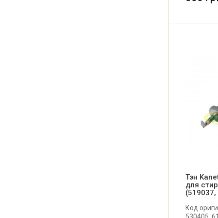
Тэн Kane
для сти
(519037,
Код ориги
530405, 6