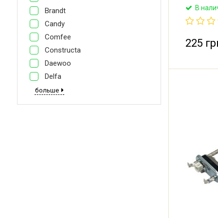
1700W. Им
В нали
Brandt
термодатч
(Китай).
Candy
Comfee
225 гр
Constructa
Daewoo
Delfa
больше