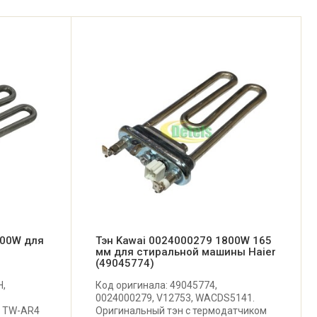
900W для
Тэн Kawai 0024000279 1800W 165
мм для стиральной машины Haier
(49045774)
H,
Код оригинала: 49045774,
0024000279, V12753, WACDS5141.
, TW-AR4
Оригинальный тэн с термодатчиком