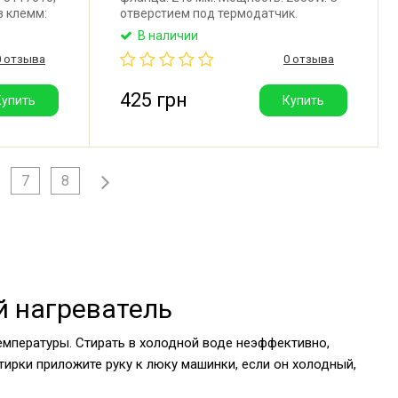
з клемм:
отверстием под термодатчик.
м.
Производитель: Thermowatt (Италия).
В наличии
кте
0 отзыва
0 отзыва
 5986221
ьша).
425 грн
Купить
Купить
7
8
й нагреватель
емпературы. Стирать в холодной воде неэффективно,
стирки приложите руку к люку машинки, если он холодный,