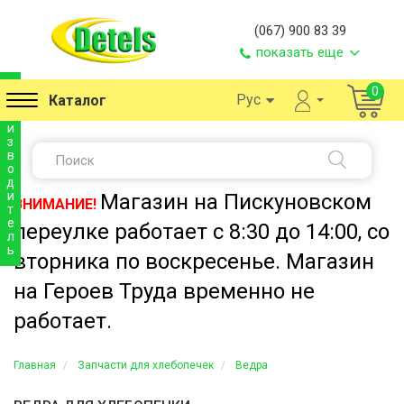
(067) 900 83 39
показать еще
п
0
Рус
Каталог
р
о
и
з
в
о
д
и
Магазин на Пискуновском
ВНИМАНИЕ!
т
е
переулке работает с 8:30 до 14:00, со
л
ь
вторника по воскресенье. Магазин
на Героев Труда временно не
работает.
Главная
Запчасти для хлебопечек
Ведра