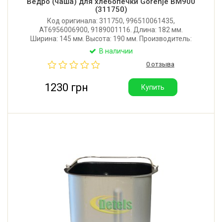
Ведро (чаша) для хлебопечки Gorenje BM900
(311750)
Код оригинала: 311750, 996510061435,
AT6956006900, 9189001116. Длина: 182 мм.
Ширина: 145 мм. Высота: 190 мм. Производитель:
Gorenje (Словения). Подходит для: Gorenje, Alaska,
В наличии
Ariete, Beko, Bifinett, Binatone, Clatronic, Delfa, DEX,
0 отзыва
Elenberg, Philips, Saturn.
1230 грн
Купить