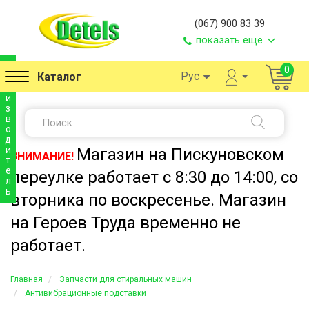
(067) 900 83 39
показать еще
п
0
Рус
Каталог
р
о
и
з
в
о
д
и
Магазин на Пискуновском
ВНИМАНИЕ!
т
е
переулке работает с 8:30 до 14:00, со
л
ь
вторника по воскресенье. Магазин
на Героев Труда временно не
работает.
Главная
Запчасти для стиральных машин
Антивибрационные подставки