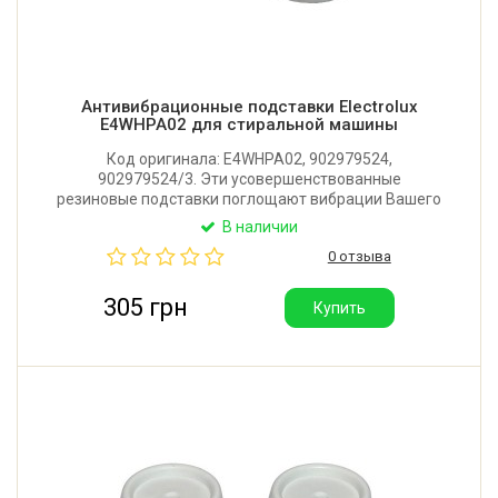
Антивибрационные подставки Electrolux
E4WHPA02 для стиральной машины
Код оригинала: E4WHPA02, 902979524,
902979524/3. Эти усовершенствованные
резиновые подставки поглощают вибрации Вашего
прибора, позволяя ему устойчиво стоять на полу, и
В наличии
защищают пол от царапин. Диаметр внешний: 56
0 отзыва
мм. Диаметр посадки под ножку: 47 мм. Высота: 6
мм.
305 грн
Купить