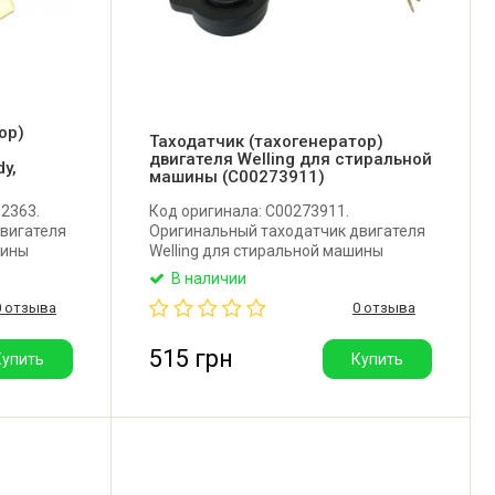
ор)
Таходатчик (тахогенератор)
двигателя Welling для стиральной
y,
машины (C00273911)
82363.
Код оригинала: C00273911.
вигателя
Оригинальный таходатчик двигателя
шины
Welling для стиральной машины
ний
Indesit, Ariston, Hotpoint-Ariston,
В наличии
 диаметр:
Whirlpool, LG, Samsung, Bauknecht.
0 отзыва
0 отзыва
отивление
Диаметр внутренний: 21 мм.
тель:
Расстояние между центрами
отверстий крепления: 50 мм.
515 грн
Купить
Купить