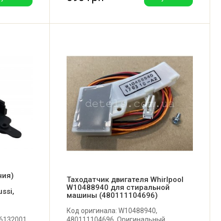
ния)
Таходатчик двигателя Whirlpool
W10488940 для стиральной
ssi,
машины (480111104696)
Код оригинала: W10488940,
6132001.
480111104696. Оригинальный