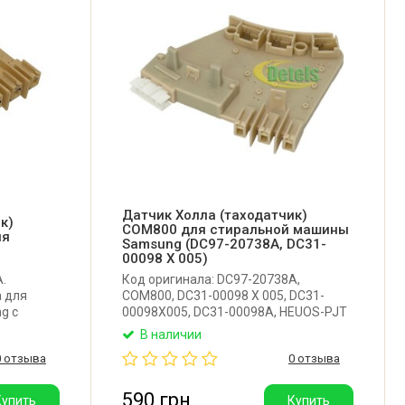
Датчик Холла (таходатчик)
к)
COM800 для стиральной машины
ля
Samsung (DC97-20738A, DC31-
00098 X 005)
.
Код оригинала: DC97-20738A,
 для
COM800, DC31-00098 X 005, DC31-
g с
00098X005, DC31-00098A, HEUOS-PJT
MOTOR BLDC-SENCOR COVER
В наличии
>PET+GF30< A4EE 1.5X1X2-2.
0 отзыва
0 отзыва
Оригинальный датчик Холла для
стиральной машины Samsung с
прямым приводом.
590 грн
Купить
Купить