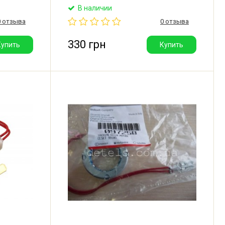
брации
Beko, LG, Altus, Arcelik, Arctic, Blomberg,
В наличии
ля
Bomann, Brandt, Grundig, Smeg. Для
0 отзыва
0 отзыва
меняется
моторов Arcelik, FHP, ACC.
Производитель: Турция.
330 грн
Купить
Купить