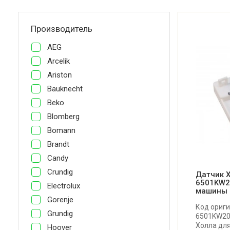
Производитель
AEG
Arcelik
Ariston
Bauknecht
Beko
Blomberg
Bomann
Brandt
Candy
Crundig
Датчик Х
6501KW2
Electrolux
машины
Gorenje
Код ориг
Grundig
6501KW20
Холла для
Hoover