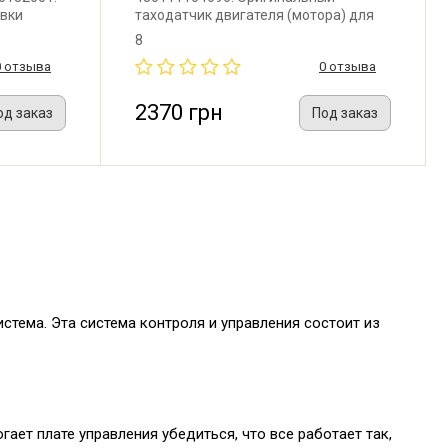
овки
таходатчик двигателя (мотора) для
машины
стиральной машины Whirlpool,
8
Bauknecht, Privileg с прямым
0 отзыва
0 отзыва
приводом. Производитель: Италия.
Поставляется в оригинальной
картонной упаковке.
2370 грн
од заказ
Под заказ
тема. Эта система контроля и управления состоит из
ет плате управления убедиться, что все работает так,