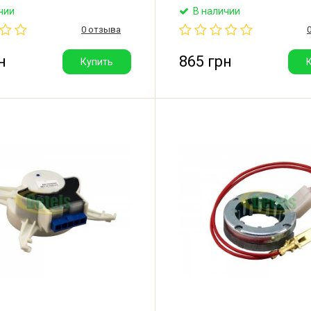
с прямым приводом.
неоригинальный датчик ви
чии
В наличии
(балансировки барабана) д
0 отзыва
стиральной машины LG. При
при ошибке u5 (vS, uS).
н
865 грн
Купить