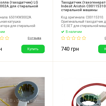
олла (таходатчик) LG
Таходатчик (тахогенерат
002A для стиральной
Indesit Ariston C0011531
стиральной машины
инала: 6501KW3002A.
Код оригинала: C00115310.
ьная катушка
Оригинальный таходатчик д
ратора для стиральной
C.E.SET для стиральной ма
G.
Indesit, Ariston, Hotpoint-Aris
чии
В наличии
Внешний диаметр: 40 мм. В
0 отзыва
диаметр: 25 мм. Высота: 12 
Сопротивление катушки: 120
Производитель: Италия.
н
740 грн
Купить