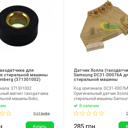
таходатчика для
Датчик Холла (таходатчи
ля стиральной машины
Samsung DC31-00076A д
omberg (371301002)
стиральной машины
нала: 371301002.
Код оригинала: DC31-00076A
ьный магнит таходатчика
Оригинальный датчик Холла
альной машины Beko,
стиральной машины Samsun
Crundig, Arcelik. Диаметр
прямым приводом.
чии
В наличии
9 мм, диаметр внутренний -
0 отзыва
сота - 8 мм.
н
285 грн
Купить