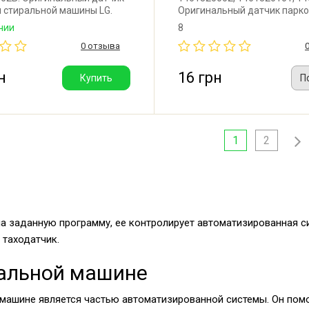
 стиральной машины LG.
Оригинальный датчик парк
барабана для стиральной 
чии
8
Zanussi, Electrolux, AEG.
0 отзыва
н
16 грн
Купить
П
1
2
 заданную программу, ее контролирует автоматизированная сис
 таходатчик.
ральной машине
машине является частью автоматизированной системы. Он помога