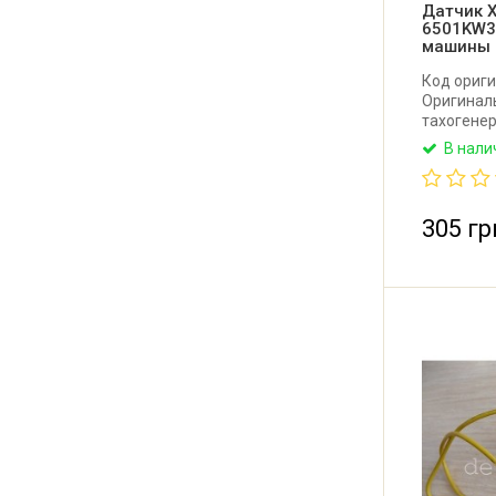
Датчик Х
6501KW3
машины
Код ориг
Оригинал
тахогене
машины L
В нали
305 гр