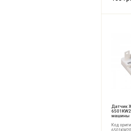
Датчик Х
6501KW2
машины
Код ориг
6501KW20