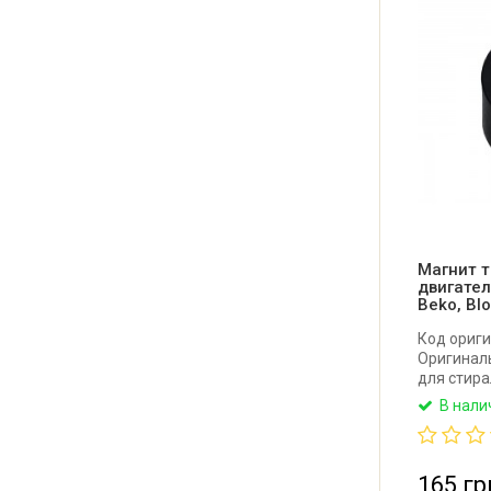
Магнит 
двигате
Beko, Bl
Код ориги
Оригинал
для стир
Blomberg, 
В нали
внешний 1
8,5 мм, вы
165 гр