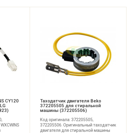
NS CY120
Таходатчик двигателя Beko
 LG
372205505 для стиральной
823)
машины (372205506)
0,
Код оригинала: 372205505,
, WXCWINS
372205506. Оригинальный таходатчик
й
двигателя для стиральной машины