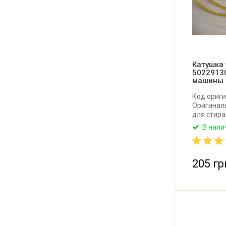
Катушка
5022913
машины Z
Код ориги
Оригинал
для стира
Electrolu
В нали
ACC, NIDE
мм, внешн
14 мм. Пр
205 гр