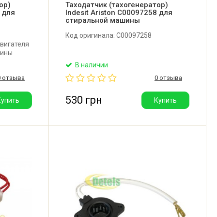
ор)
Таходатчик (тахогенератор)
0 для
Indesit Ariston C00097258 для
стиральной машины
Код оригинала: C00097258
вигателя
шины
ton.
В наличии
нутренний
0 отзыва
0 отзыва
мм.
 Ом.
530 грн
Купить
Купить