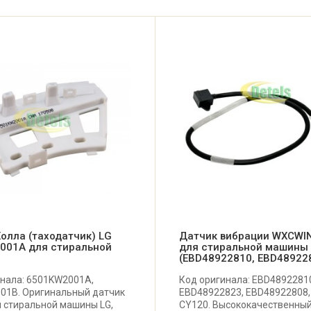
олла (таходатчик) LG
Датчик вибрации WXCWI
001A для стиральной
для стиральной машины
(EBD48922810, EBD48922
инала: 6501KW2001A,
Код оригинала: EBD4892281
01B. Оригинальный датчик
EBD48922823, EBD48922808
 стиральной машины LG,
CY120. Высококачественны