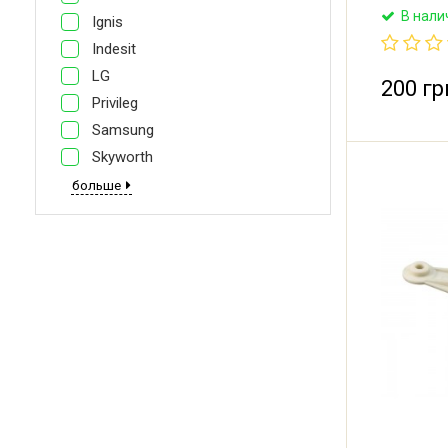
Skyworth 
В нали
Ignis
Indesit
LG
200 гр
Privileg
Samsung
Skyworth
больше