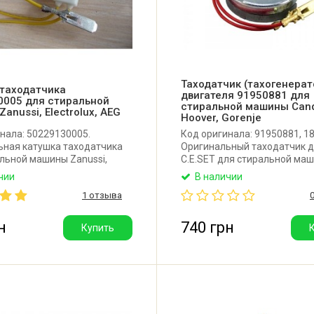
Таходатчик (тахогенерат
 таходатчика
двигателя 91950881 для
0005 для стиральной
стиральной машины Cand
anussi, Electrolux, AEG
Hoover, Gorenje
нала: 50229130005.
Код оригинала: 91950881, 1
ьная катушка таходатчика
Оригинальный таходатчик д
льной машины Zanussi,
C.E.SET для стиральной ма
x, AEG. Для двигателей SOLE,
Candy, Hoover, Gorenje. Внеш
чии
В наличии
C. Внутренний диаметр 22
диаметр: 40 мм. Внутренний
1 отзыва
ий диаметр 39 мм, высота
25 мм. Высота: 12 мм. Сопр
оизводитель: Италия.
катушки: 120 Ом. Производи
Италия.
н
740 грн
Купить