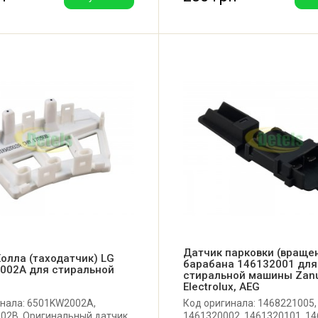
Датчик парковки (враще
олла (таходатчик) LG
барабана 146132001 для
002A для стиральной
стиральной машины Zanu
Electrolux, AEG
инала: 6501KW2002A,
Код оригинала: 1468221005,
02B. Оригинальный датчик
1461320002, 1461320101, 14