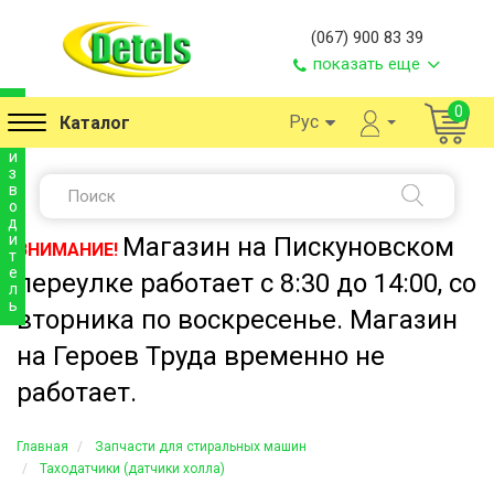
(067) 900 83 39
показать еще
п
0
Рус
Каталог
р
о
и
з
в
о
д
и
Магазин на Пискуновском
ВНИМАНИЕ!
т
е
переулке работает с 8:30 до 14:00, со
л
ь
вторника по воскресенье. Магазин
на Героев Труда временно не
работает.
Главная
Запчасти для стиральных машин
Таходатчики (датчики холла)