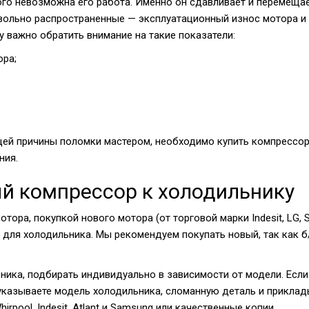
ого невозможна его работа. Именно он сдавливает и перемещае
ольно распространенные — эксплуатационный износ мотора и 
у важно обратить внимание на такие показатели:
ора;
ей причины поломки мастером, необходимо купить компрессор 
ния.
ый компрессор к холодильнику
а, покупкой нового мотора (от торговой марки Indesit, LG, S
для холодильника. Мы рекомендуем покупать новый, так как б/
ника, подбирать индивидуально в зависимости от модели. Если
 указываете модель холодильника, сломанную деталь и приклад
rpool, Indesit, Atlant и Samsung или качественные копии.