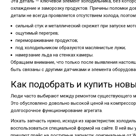
Эта деталь — ключевой элемент холодильника, без котор
охлаждение и заморозку продуктов. Причины поломки дов
детали не всегда проявляется отсутствием холода, поэтом
сильный стук и металлический скрежет при запуске мот
ощутимый перегрев;
перемораживание продуктов;
под холодильником образуются маслянистые лужи;
намерзание льда на стенках камеры.
Обращаем внимание, что только после выявления настоящ
быть связаны с другими датчиками и элемента оборудова
Как подобрать и купить нов
Люди часто выбирают между ремонтом существующего мотор
Это обусловлено довольно высокой ценой на компрессор 
долгосрочное функционирование агрегата.
Искать запчасть нужно, исходя из характеристик холодиль
воспользоваться специальной формой на сайте. В ней вы
пришлют прайс на доступные запчасти: оригинальные от Whi