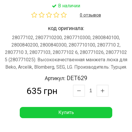
В наличии
0 отзывов
код оригинала:
28077102, 2807710200, 2807710300, 2800840100,
2800840200, 2800840300, 2807710100, 2807710 2,
2807710 3, 28077103, 28077102 6, 280771026, 28077102
5 (280771025). Высококачественная манжета люка для
Beko, Arcelik, Blomberg, SEG, LG. Производитель: Турция.
DET629
Артикул:
635 грн
Купить