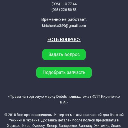
(096) 110 77 44
Beko LL600THN 6212427100
(063) 226 86 83
Временно не работает.
Beko LL850A 6208419000
kirichenko359@gmail.com
ЕСТЬ ВОПРОС?
Beko LV6004NS 7102481300
Задать вопрос
Beko LV6006RS 7102481200
Beko LV605RS 7104683900
Подобрать запчасть
Beko LV6106SD 7101881900
«Права на торговую марку Detels принадлежат ФЛП Кириченко
В.А.»
Beko UKWM1210 7103881100
© 2018 Все права защищены. Интернет-магазин запчастей для бытовой
Beko UKWM1210S 7103981100
техники в Украине. Доставка деталей после полной предоплаты в
Харьков, Киев, Одессу, Днепр, Запорожье, Винницу, Житомир, Ивано