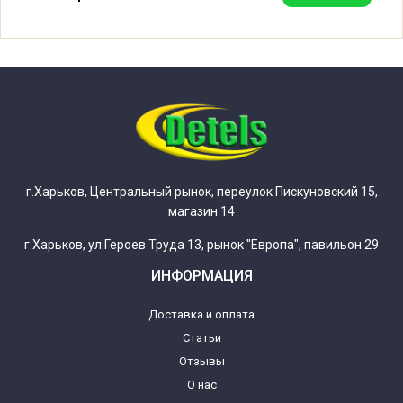
Beko 2317B 6203202000
Beko 2418BP 6220702000
Beko 3350 6223483100
Beko 6108 6223522100
г.Харьков, Центральный рынок, переулок Пискуновский 15,
магазин 14
Beko BF1000TH 6213437100
г.Харьков, ул.Героев Труда 13, рынок "Европа", павильон 29
ИНФОРМАЦИЯ
Beko BF470 6212376100
Доставка и оплата
Статьи
Beko BF500 6212376600
Отзывы
О нас
Beko BF600 6212376300