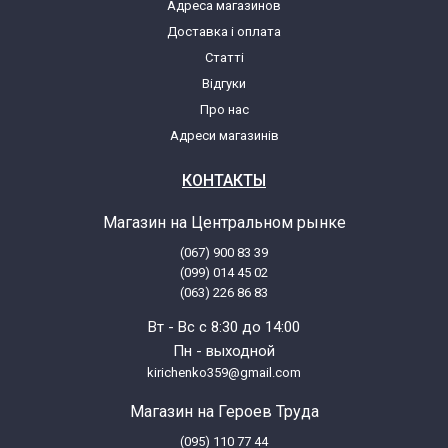
Адреса магазинов
Доставка і оплата
Beko BF600TH 6212376500
Статті
Відгуки
Beko L6006RS 7104687600
Про нас
Адреси магазинів
Beko LL1002THV 7105181300
КОНТАКТЫ
Beko LL500 6212473000
Магазин на Центральном рынке
(067) 900 83 39
Beko LL5002 7104582000
(099) 014 45 02
(063) 226 86 83
Beko LL500TH 6212473100
Вт - Вс с 8:30 до 14:00
Пн - выходной
Beko LL6002 7104581700
kirichenko359@gmail.com
Магазин на Героев Труда
Beko LL600A 6212429000
(095) 110 77 44