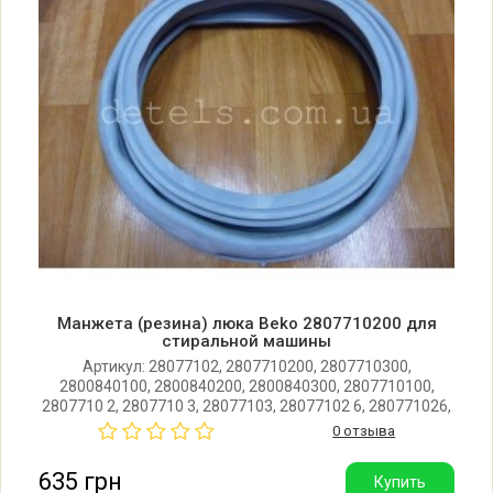
Beko 2312C 6212390200
Beko 2312CY 6212202000
Beko 2312CY 6212402000
Beko 2313C 6223427100
Beko 2313C 6223441100
Beko 2313CY 6208202999
Манжета (резина) люка Beko 2807710200 для
стиральной машины
Beko 2314B 6206202999
Артикул: 28077102, 2807710200, 2807710300,
2800840100, 2800840200, 2800840300, 2807710100,
2807710 2, 2807710 3, 28077103, 28077102 6, 280771026,
Beko 2314BY 6211402000
28077102 5 (280771025). Высококачественная манжета
0 отзыва
люка для Beko, Arcelik, Blomberg, SEG, LG.
Производитель: Турция.
635 грн
Купить
Beko 2316C 6202202000