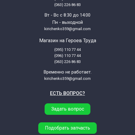
(063) 226 86 83
Атлант МХМ-1709 (MXM-1709)
Вт - Вс с 8:30 до 14:00
Пн - выходной
Атлант МХМ-1716 (MXM-1716)
kirichenko359@gmail.com
Магазин на Героев Труда
Атлант МХМ-1717 (MXM-1717)
(095) 110 77 44
(096) 110 77 44
Атлант МХМ-1718 (MXM-1718)
(063) 226 86 83
Временно не работает.
Атлант МХМ-1733 (MXM-1733)
kirichenko359@gmail.com
ЕСТЬ ВОПРОС?
Атлант МХМ-1734 (MXM-1734)
Задать вопрос
Атлант МХМ-1800 (MXM-1800)
Атлант МХМ-1801 (MXM-1801)
Подобрать запчасть