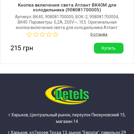
Кнопка включения света Атлант ВК40М для
холодильника (908081700005)
Атлант МХМ-1607 (MXM-1607)
Артикул: ВК40, 908081700005, ВОК-2, 908081700004,
BK40. Параметры: 0,2A, 250V~, 1E5. Оригинальная
кнопка включения света для холодильника Атлант.
Атлант МХМ-1609 (MXM-1609)
Производитель: ЗАО Атлант (Республика Беларусь)
0 отзыва
215 грн
Купить
Атлант МХМ-161 (MXM-161)
Атлант МХМ-161-50 (MXM-161-50)
Атлант МХМ-1616 (MXM-1616)
Атлант МХМ-1617 (MXM-1617)
Атлант МХМ-162 (MXM-162)
г.Харьков, Центральный рынок, переулок Пискуновский 15,
магазин 14
Атлант МХМ-162-30 (MXM-162-30)
г.Харьков, ул.Героев Труда 13, рынок "Европа", павильон 29