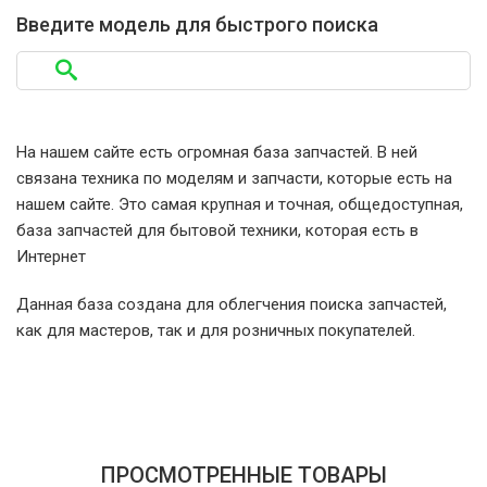
Атлант КШД-151
Введите модель для быстрого поиска
Атлант КШД-152
Атлант МИНСК-12Е
На нашем сайте есть огромная база запчастей. В ней
связана техника по моделям и запчасти, которые есть на
Атлант МИНСК-16
нашем сайте. Это самая крупная и точная, общедоступная,
база запчастей для бытовой техники, которая есть в
Атлант МХ-2822 (MX-2822)
Интернет
Данная база создана для облегчения поиска запчастей,
Атлант МХ-2823 (MX-2823)
как для мастеров, так и для розничных покупателей.
Атлант МХ-365 (MX-365)
Атлант МХ-367 (MX-367)
ПРОСМОТРЕННЫЕ ТОВАРЫ