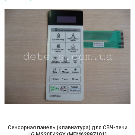
Сенсорная панель (клавиатура) для СВЧ-печи
LG MS20F42GY (MFM62897101)