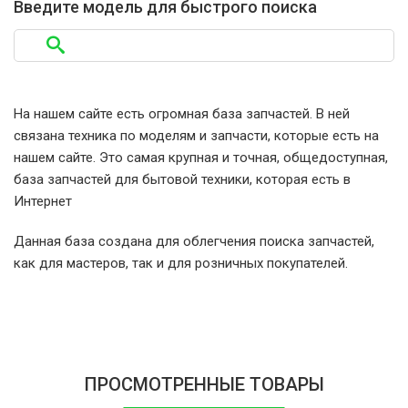
Введите модель для быстрого поиска
Samsung AME83X/XAP
Samsung AMW784B/XAP
На нашем сайте есть огромная база запчастей. В ней
связана техника по моделям и запчасти, которые есть на
Samsung AMW831K/XAP
нашем сайте. Это самая крупная и точная, общедоступная,
база запчастей для бытовой техники, которая есть в
Samsung AMW832K/XAP
Интернет
Данная база создана для облегчения поиска запчастей,
Samsung AMW83E/XTC
как для мастеров, так и для розничных покупателей.
Samsung AMW83E-SB/SAM
Samsung AMW83E-SB/XAP
ПРОСМОТРЕННЫЕ ТОВАРЫ
Samsung AMW83E-SB/XTC