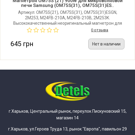
Магнетрон OM75S (21) 900W для микроволновой
печи Samsung (OM75S(31), OM75S(31)ES..
Samsung C105AFR-5S/BWT
Артикул: OM75S(21), OM75S(31), OM75S(31)ESGN,
2M253, M24FB-210A, M24FB-210B, 2M253K.
Высококачественный неоригинальный магнетрон для
Samsung C105AFR5SD/BWT
микроволновой печи Samsung, LG, Toshiba, Supra,
0 отзыва
Daewoo. Размер: 95х80х57 мм (радиатор). Мощность:
900W. Производитель: Китай.
645 грн
Нет в наличии
Samsung C105AFR-T/BWT
Samsung C105AFR-TD/BWT
Samsung C105AFR-TS/BWT
Samsung C105AFRTSD/BWT
Samsung C105AR-5/BWT
г.Харьков, Центральный рынок, переулок Пискуновский 15,
магазин 14
Samsung C105AR-5D/BWT
г.Харьков, ул.Героев Труда 13, рынок "Европа", павильон 29