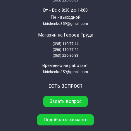
(063) 226 86 83
Samsung C106R-T/BWT
Вт - Вс с 8:30 до 14:00
Пн - выходной
Samsung C106R-TD/BWT
kirichenko359@gmail.com
Магазин на Героев Труда
Samsung C109STR-5/SBW
(095) 110 77 44
(096) 110 77 44
Samsung CE1000R/BWT
(063) 226 86 83
Временно не работает.
Samsung CE1000R-D/BWT
kirichenko359@gmail.com
ЕСТЬ ВОПРОС?
Samsung CE1000R-T/BWT
Задать вопрос
Samsung CE1000R-TD/BWT
Samsung CE1000R-TS/BWT
Подобрать запчасть