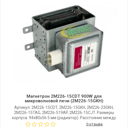
Магнетрон 2M226-15CDT 900W для
микроволновой печи (2M226-15GKH)
Артикул: 2M226-15CDT, 2M226-15GKH, 2M226-23GKH,
2M226-15TAG, 2M226-519AP, 2M226-15CJT. Размеры
корпуса: 94x80x56.5 мм (радиатор). Расстояние между
центрами отверстий крепления: 114,5x45 мм. Мощность:
0 отзыва
900W. Количество пластин: 6. Производитель: Китай.