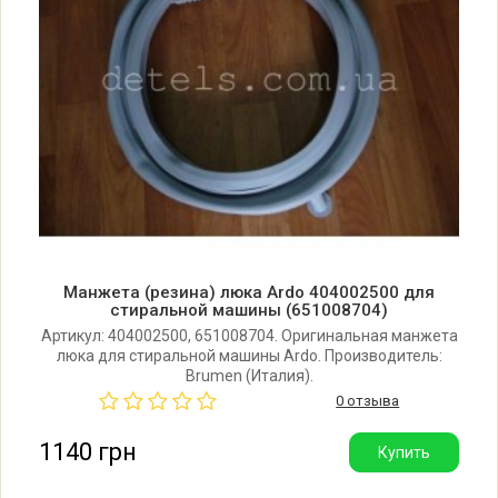
Ardo A814-N (010980158)
Ardo FL66E (010980085)
Ardo FL66E-N (010980177)
Ardo FL105L (010980044)
Ardo FL105L-N (010980166)
Манжета (резина) люка Ardo 404002500 для
стиральной машины (651008704)
Ardo FL60E (010980039)
Артикул: 404002500, 651008704. Оригинальная манжета
люка для стиральной машины Ardo. Производитель:
Brumen (Италия).
Ardo FL60E-N (010980161)
0 отзыва
1140 грн
Купить
Ardo FL105LC EU (010980065)