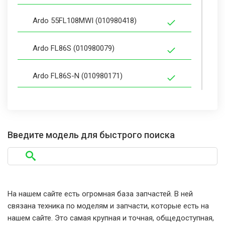
Ardo 55FL108MWI (010980418)
Ardo FL86S (010980079)
Ardo FL86S-N (010980171)
Ardo A1000 (010980209)
Ardo A410 (010980076)
Введите модель для быстрого поиска
Ardo FL86E (010980078)
Ardo FL86E-N (010980170)
На нашем сайте есть огромная база запчастей. В ней
связана техника по моделям и запчасти, которые есть на
Ardo A410-N (010980159)
нашем сайте. Это самая крупная и точная, общедоступная,