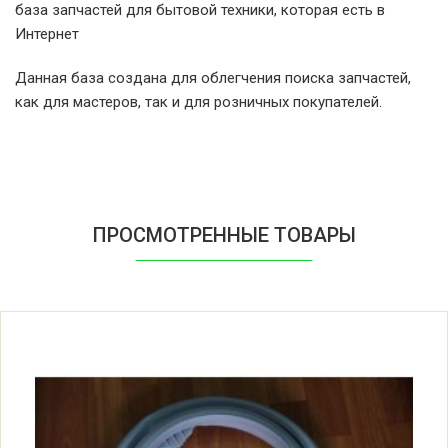
база запчастей для бытовой техники, которая есть в
Ardo A500 (010980192)
Интернет
Данная база создана для облегчения поиска запчастей,
Ardo FL85S (010980040)
как для мастеров, так и для розничных покупателей.
Ardo FL85S-N (010980162)
Ardo A610 (010980077)
ПРОСМОТРЕННЫЕ ТОВАРЫ
Ardo A610-N (010980160)
Ardo FL80E (010980042)
Ardo FL80E-N (010980164)
Ardo A814 (010980075)