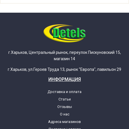
Ardo FL105LC-N (010980169)
Ardo FL126LY (010980082)
Ardo FL126LY-N (010980174)
Ardo FL105S (010980046)
г.Харьков, Центральный рынок, переулок Пискуновский 15,
магазин 14
Ardo FL105S-N (010980168)
г.Харьков, ул.Героев Труда 13, рынок "Европа", павильон 29
ИНФОРМАЦИЯ
Ardo FL126L (010980083)
Доставка и оплата
Статьи
Ardo FL126L-N (010980175)
Отзывы
О нас
Ardo FL106L (010980080)
Адреса магазинов