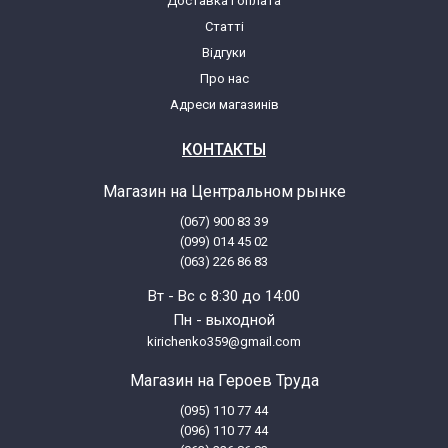
Доставка і оплата
Ardo FL106L-N (010980172)
Статті
Відгуки
Ardo FL107S (010980084)
Про нас
Адреси магазинів
Ardo FL107S-N (010980176)
КОНТАКТЫ
Ardo FL106LY (010980081)
Магазин на Центральном рынке
(067) 900 83 39
Ardo FL106LY-N (010980173)
(099) 014 45 02
(063) 226 86 83
Вт - Вс с 8:30 до 14:00
Пн - выходной
kirichenko359@gmail.com
Магазин на Героев Труда
(095) 110 77 44
(096) 110 77 44